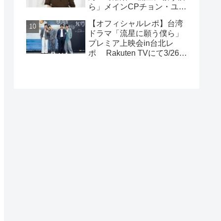
ら」メインCPチョン・ユエ
公開！
シュエン（鍾岳軒）＆チュ
【オフィシャルレポ】台湾
ー・モンシュエン（初孟
ドラマ「流星に願う僕ら」
軒） インタビュー！サイン
プレミア上映会in台北レ
入りチェキ読プレも
ポ Rakuten TVにて3/26～
日台同時独占配信中！