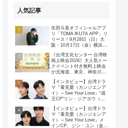
人気記事
生田斗真オフィシャルアプ
リ「TOMA IKUTA APP」リ
リース！9月28日（日）大
阪・10月17日（金）横浜に
て、第2回ファンミーティ
《台湾文化センター 台湾映
ング開催！
画上映会2026》大人気トー
クイベント付き無料上映会
が北海道、東京、神奈川、
京都、大阪の５都市で開催
【インタビュー】台湾ドラ
決定!
マ『看見愛（カンジエンア
イ）～See Your Love』“成
王CP”リン・ジアヨウ（林
家佑）＆エドウィン・リン
【インタビュー】台湾ドラ
（林詠傑）インタビュー
マ『看見愛（カンジエンア
イ）～See Your Love』メ
インCP、ジン・ユン（金