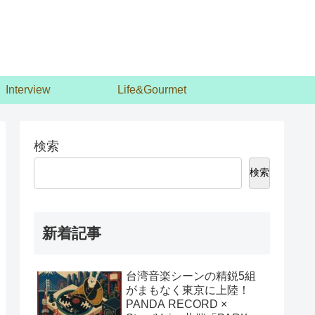
Interview
Life&Gourmet
検索
検索
新着記事
台湾音楽シーンの精鋭5組
がまもなく東京に上陸！
PANDA RECORD ×