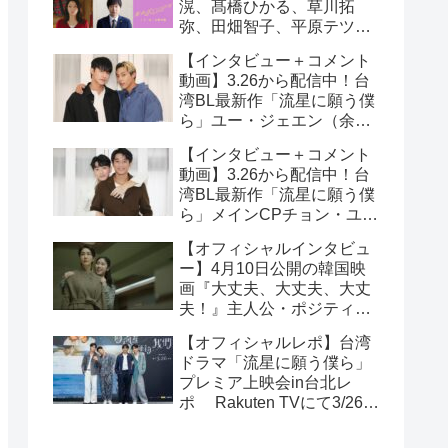
滉、髙橋ひかる、草川拓
弥、田畑智子、平原テツら
追加キャスト解禁！
【インタビュー＋コメント
動画】3.26から配信中！台
湾BL最新作「流星に願う僕
ら」ユー・ジェエン（余杰
恩）＆各務孝太（かがみこ
【インタビュー＋コメント
うた）インタビュー！サイ
動画】3.26から配信中！台
ン入りチェキ読プレも
湾BL最新作「流星に願う僕
ら」メインCPチョン・ユエ
シュエン（鍾岳軒）＆チュ
【オフィシャルインタビュ
ー・モンシュエン（初孟
ー】4月10日公開の韓国映
軒） インタビュー！サイン
画『大丈夫、大丈夫、大丈
入りチェキ読プレも
夫！』主人公・ポジティブ
少女イニョン役のイ・レが
【オフィシャルレポ】台湾
映画の見どころを紹介！
ドラマ「流星に願う僕ら」
プレミア上映会in台北レ
ポ Rakuten TVにて3/26～
日台同時独占配信中！