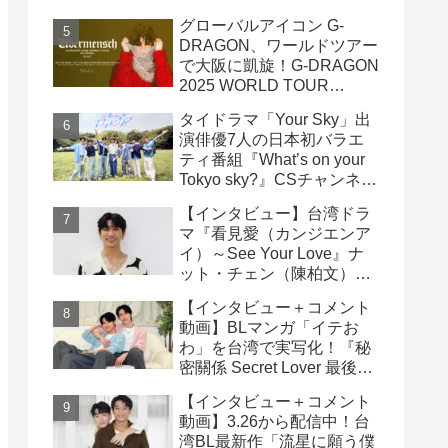
雲）& ライデン・リン（林
グローバルアイコン G-
宇）インタビュー
DRAGON、ワールドツアー
で大阪に凱旋！G-DRAGON
2025 WORLD TOUR
[Übermensch] IN OSAKA :
タイドラマ「Your Sky」出
ENCORE 9月23日(火・
演俳優7人の日本初バラエ
祝)18:00よりファンクラブ
ティ番組『What’s on your
先行受付開始！！
Tokyo sky?』CSチャンネ
ル・日テレプラスにて9月7
【インタビュー】台湾ドラ
日（日）19時30分 独占放
マ『看見愛（カンジエンア
送！！
イ）～See Your Love』ナ
ット・チェン（陳柏文）イ
ンタビュー
【インタビュー＋コメント
動画】BLマンガ「イテお
わ」を台湾で実写化！『秘
密關係 Secret Lover 最後の
約束』主演GUNO（王君
【インタビュー＋コメント
豪）＆Chance（成晞）イン
動画】3.26から配信中！台
タビュー 12月26日(金)よ
湾BL最新作「流星に願う僕
りシネマート新宿ほか全国