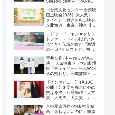
StreetVoice共催「PARK
PARK @ Tokyo」チケット
《台湾文化センター 台湾映
好評発売中！
画上映会2026》大人気トー
クイベント付き無料上映会
が北海道、東京、神奈川、
京都、大阪の５都市で開催
エドワード・ヤン × クリス
決定!
トファー・ドイル!“幻”とさ
れてきた伝説の傑作『海辺
の一日 4K レストア』初の
一般劇場公開決定！ 代表作
菅井友香×中村ゆりかW主
『恐怖分子 デジタルリマス
演！ 人気深夜ドラマの劇場
ター』上映も!
版『チェイサーゲームW 水
魚の交わり』完成披露イベ
ント公式レポ 一夜限りの
【インタビュー】4月10日
恋愛相談トーク開催！
公開！芸術団を舞台に心の
交流を描いた感動作『大丈
夫、大丈夫、大丈夫！』キ
ム・へヨン監督インタビュ
京極夏彦原作×奈緒主演 映
ー
画『死ねばいいのに』前原