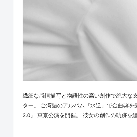
繊細な感情描写と物語性の高い創作で絶大な
ター。 台湾語のアルバム『水逆』で金曲奨を
2.0』 東京公演を開催。 彼女の創作の軌跡