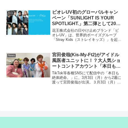
～ season2』を2月26日(水)22時より放送
致します。手越祐也が様々なゲストアー
ティストとの貴重なセッシ...
ビオレUV初のグローバルキャン
Asia
ペーン「SUNLIGHT IS YOUR
SPOTLIGHT.」第二弾として2025
年5月10日からStray Kidsの限定
花王株式会社の日やけ止めブランド「ビ
グッズが当たるキャンペーンを実
オレUV」は、世界的ボーイズグループ
「Stray Kids（ストレイキッズ）」を起用
施
した、ブランド初のグローバルキャンペ
ーン「SUNLIGHT IS YOUR
SPOTLIGHT.」（太陽こそが、あなた
宮田俊哉(Kis-My-Ft2)がアイドル
News
の...
風医者ユニットに！？大人気ショ
ートコントアカウント「本日も絶
体絶命。」でハナコ・かが屋らと
TikTok等各種SNSにて配信中の「本日も
オリジナルコントに挑戦！
絶体絶命。」に、3月3日（月）から2週に
渡って宮田俊哉が出演。３月3日（月）に
配信されたコントでは、アイドル風の医
者ユニット「メディカルボーイズ」の紫
担当を演じる。「本日も絶体絶命。」は
配信8ヶ月...