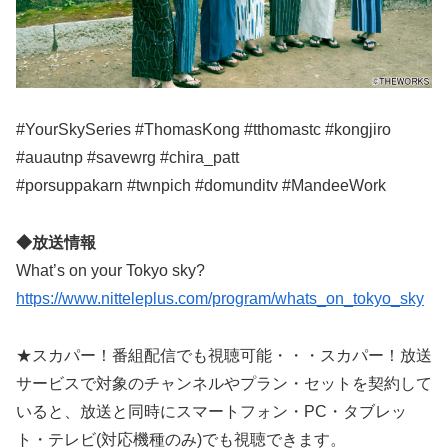
#YourSkySeries #ThomasKong #tthomastc #kongjiro
#auautnp #savewrg #chira_patt
#porsuppakarn #twnpich #domunditv #MandeeWork
◆放送情報
What’s on your Tokyo sky?
https://www.nitteleplus.com/program/whats_on_tokyo_sky
★スカパー！番組配信でも視聴可能・・・スカパー！放送
サービスで対象のチャンネルやプラン・セットを契約して
いると、放送と同時にスマートフォン・PC・タブレッ
ト・テレビ(対応機種のみ)でも視聴できます。