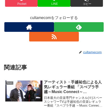
Pocket
LINE
コピー
cultamecomをフォローする
cultamecom
関連記事
アーティスト・手越祐也による人
News
気レギュラー番組 「スぺプラ手
越～Music Connect～
season2」2月26日の放送は
日本最大の音楽専門チャンネル(※)スペー
「POWER PUSH プレゼンコーナ
スシャワーTVは手越祐也の音楽レギュラ
ー番組『スペプラ手越 ～Music Connect
ー」の大特集！