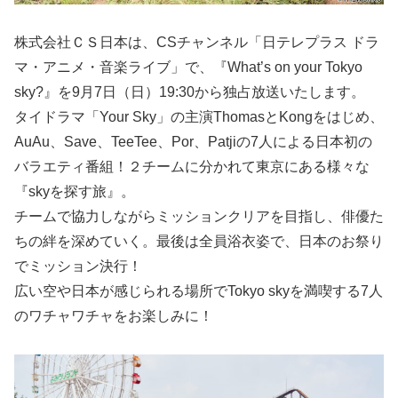
株式会社ＣＳ日本は、CSチャンネル「日テレプラス ドラ
マ・アニメ・音楽ライブ」で、『What’s on your Tokyo
sky?』を9月7日（日）19:30から独占放送いたします。
タイドラマ「Your Sky」の主演ThomasとKongをはじめ、
AuAu、Save、TeeTee、Por、Patjiの7人による日本初の
バラエティ番組！２チームに分かれて東京にある様々な
『skyを探す旅』。
チームで協力しながらミッションクリアを目指し、俳優た
ちの絆を深めていく。最後は全員浴衣姿で、日本のお祭り
でミッション決行！
広い空や日本が感じられる場所でTokyo skyを満喫する7人
のワチャワチャをお楽しみに！