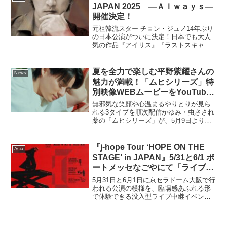
JAPAN 2025 ―Ａｌｗａｙｓ―
開催決定！
元祖韓流スター チョン・ジュノ14年ぶり
の日本公演がついに決定！日本でも大人
気の作品『アイリス』『ラストスキャン
ダル』『逆転の女王』『SKYキャッス
ル』などに次々と出演し、韓流スターと
しての地位を確立した大俳優チョン・ジ
夏を全力で楽しむ平野紫耀さんの
News
ュノの日本ファンミー...
魅力が満載！「ムヒシリーズ」特
別映像WEBムービーをYouTube
ショート・TikTokで5/21(水)より
無邪気な笑顔や心温まるやりとりが見ら
公開
れる3タイプを順次配信かゆみ・虫さされ
薬の「ムヒシリーズ」が、5月9日より放
映開始された液体ムヒ新TVCMに続き、
CMキャラクターの平野紫耀さんが夏を全
力で楽しむ姿が魅力的なWEBムービーを
『j-hope Tour ‘HOPE ON THE
Asia
2025年5月...
STAGE’ in JAPAN』5/31と6/1 ポ
ートメッセなごやにて「ライブプ
レイ(LIVE PLAY)」初開催決定！
5月31日と6月1日に京セラドーム大阪で行
われる公演の模様を、臨場感あふれる形
で体験できる没入型ライブ中継イベント
「ライブプレイ(LIVE PLAY)」が、ポート
メッセなごやにて開催されることが決定
いたしました。「21世紀のポップアイコ