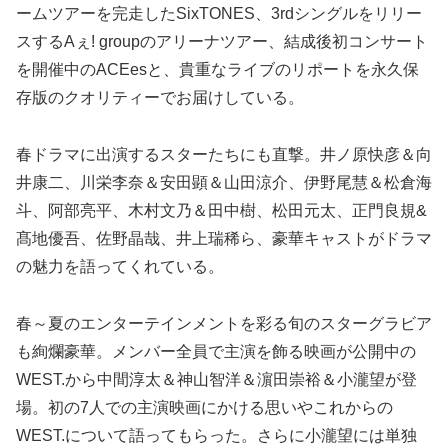
ームツアーを完走したSixTONES、3rdシングルをリリー
スするAぇ! groupのアリーナツアー、結成後初コンサート
を開催中のACEesと、貴重なライブのリポートを永久保
存版のクオリティーでお届けしている。
春ドラマに出演するスターたちにも直撃。井ノ原快彦＆向
井康二、川栄李奈＆安田顕＆山田涼介、伊野尾慧＆松倉海
斗、阿部亮平、木村文乃＆田中樹、松田元太、正門良規&
髙地優吾、佐野晶哉、井上瑞稀ら、豪華キャストがドラマ
の魅力を語ってくれている。
春～夏のエンターテインメントを彩る旬のスターグラビア
も絢爛豪華。メンバー全員で主演を飾る映画が公開中の
WEST.から中間淳太＆神山智洋＆濵田崇裕＆小瀧望が登
場。初の7人での主演映画にかける思いやこれからの
WEST.について語ってもらった。さらに小瀧望には単独