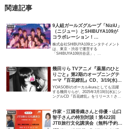
関連記事
9人組ガールズグループ「NiziU」
Asia
（ニジュー）とSHIBUYA109が
コラボレーション！
『SHIBUYA109 × NiziU GW
株式会社SHIBUYA109エンタテイメント
CAMPAIGN – NiziUniverse -』開
は、東京・渋谷で運営する
「SHIBUYA109渋谷店」、
催
「SHIBUYA109阿倍野店」（大阪府大阪
市）2施設にて、2025年4月25日（金）～
5月11日（日）の期間、9人組ガールズグ
幾田りら TVアニメ『薬屋のひと
News
ループ「Ni...
りごと』第2期のオープニングテ
ーマ『百花繚乱』CD、3/19(水)発
売！本作収録のセルフカバー曲
YOASOBIのボーカルikuraとしても活躍
「DREAMER」をシングルカット
する幾田りらが、2025年3月19日(水)にシ
ングルCD『百花繚乱』をリリース！さら
でサプライズ配信リリース
に、本作に収録されているセルフカバー
曲「DREAMER」を本日シングルカット
で配信リリースした。３月19日配信...
作家・江國香織さんと俳優・山口
News
智子さんの特別対談！第422回
JTB旅行文化講演会（無料/予約
制）2025年3月23日（日）開催