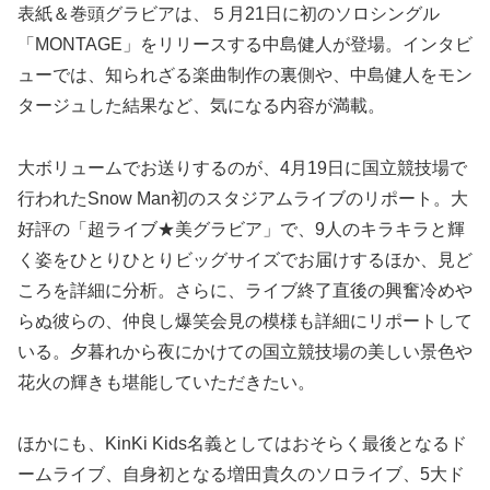
表紙＆巻頭グラビアは、５月21日に初のソロシングル
「MONTAGE」をリリースする中島健人が登場。インタビ
ューでは、知られざる楽曲制作の裏側や、中島健人をモン
タージュした結果など、気になる内容が満載。
大ボリュームでお送りするのが、4月19日に国立競技場で
行われたSnow Man初のスタジアムライブのリポート。大
好評の「超ライブ★美グラビア」で、9人のキラキラと輝
く姿をひとりひとりビッグサイズでお届けするほか、見ど
ころを詳細に分析。さらに、ライブ終了直後の興奮冷めや
らぬ彼らの、仲良し爆笑会見の模様も詳細にリポートして
いる。夕暮れから夜にかけての国立競技場の美しい景色や
花火の輝きも堪能していただきたい。
ほかにも、KinKi Kids名義としてはおそらく最後となるド
ームライブ、自身初となる増田貴久のソロライブ、5大ド