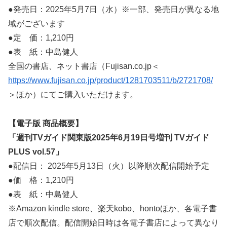
●発売日：2025年5月7日（水）※一部、発売日が異なる地
域がございます
●定 価：1,210円
●表 紙：中島健人
全国の書店、ネット書店（Fujisan.co.jp＜
https://www.fujisan.co.jp/product/1281703511/b/2721708/
＞ほか）にてご購入いただけます。
【電子版 商品概要】
「週刊TVガイド関東版2025年6月19日号増刊 TVガイド
PLUS vol.57」
●配信日： 2025年5月13日（火）以降順次配信開始予定
●価 格：1,210円
●表 紙：中島健人
※Amazon kindle store、楽天kobo、hontoほか、各電子書
店で順次配信。配信開始日時は各電子書店によって異なり