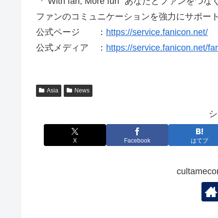
『“With fan, More fun” あなたと
ファンのコミュニケーションを強力にサポー
公式ページ ：
https://service.fanicon.net/
公式メディア ：
https://service.fanicon.net/f
Asia
News
シ
X
Facebook
はてブ
cultam