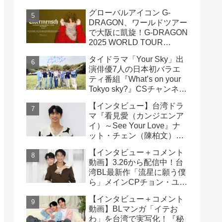
雲）& ライデン・リン（林
グローバルアイコン G-
宇）インタビュー
DRAGON、ワールドツアー
で大阪に凱旋！G-DRAGON
2025 WORLD TOUR
[Übermensch] IN OSAKA :
タイドラマ「Your Sky」出
ENCORE 9月23日(火・
演俳優7人の日本初バラエ
祝)18:00よりファンクラブ
ティ番組『What’s on your
先行受付開始！！
Tokyo sky?』CSチャンネ
ル・日テレプラスにて9月7
【インタビュー】台湾ドラ
日（日）19時30分 独占放
マ『看見愛（カンジエンア
送！！
イ）～See Your Love』ナ
ット・チェン（陳柏文）イ
ンタビュー
【インタビュー＋コメント
動画】3.26から配信中！台
湾BL最新作「流星に願う僕
ら」メインCPチョン・ユエ
シュエン（鍾岳軒）＆チュ
【インタビュー＋コメント
ー・モンシュエン（初孟
動画】BLマンガ「イテお
軒） インタビュー！サイン
わ」を台湾で実写化！『秘
入りチェキ読プレも