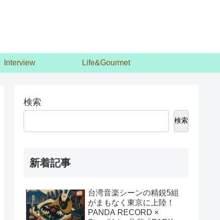
Interview
Life&Gourmet
検索
検索
新着記事
台湾音楽シーンの精鋭5組
がまもなく東京に上陸！
PANDA RECORD ×