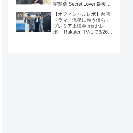
密關係 Secret Lover 最後の
約束』主演GUNO（王君
【オフィシャルレポ】台湾
豪）＆Chance（成晞）イン
ドラマ「流星に願う僕ら」
タビュー 12月26日(金)よ
プレミア上映会in台北レ
りシネマート新宿ほか全国
ポ Rakuten TVにて3/26～
公開！
日台同時独占配信中！