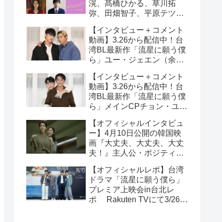
滉、髙橋ひかる、草川拓
弥、田畑智子、平原テツら
追加キャスト解禁！
【インタビュー＋コメント
動画】3.26から配信中！台
湾BL最新作「流星に願う僕
ら」ユー・ジェエン（余杰
恩）＆各務孝太（かがみこ
【インタビュー＋コメント
うた）インタビュー！サイ
動画】3.26から配信中！台
ン入りチェキ読プレも
湾BL最新作「流星に願う僕
ら」メインCPチョン・ユエ
シュエン（鍾岳軒）＆チュ
【オフィシャルインタビュ
ー・モンシュエン（初孟
ー】4月10日公開の韓国映
軒） インタビュー！サイン
画『大丈夫、大丈夫、大丈
入りチェキ読プレも
夫！』主人公・ポジティブ
少女イニョン役のイ・レが
【オフィシャルレポ】台湾
映画の見どころを紹介！
ドラマ「流星に願う僕ら」
プレミア上映会in台北レ
ポ Rakuten TVにて3/26～
日台同時独占配信中！