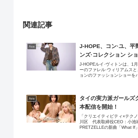
関連記事
J-HOPE、コン·ユ、
Asia
ンズ·コレクション シ
J-HOPEルイ·ヴィトンは、1月
ーのファレル·ウィリアムスと
ョンのファッションショーをパリ
タイの実力派ガールズグル
Asia
本配信を開始！
「クリエイティビティ×テクノロ
川区 代表取締役CEO：小池祐
PRETZELLEの新曲「What I