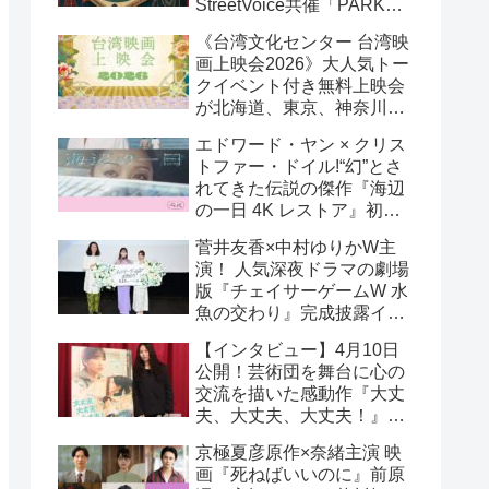
StreetVoice共催「PARK
PARK @ Tokyo」チケット
《台湾文化センター 台湾映
好評発売中！
画上映会2026》大人気トー
クイベント付き無料上映会
が北海道、東京、神奈川、
京都、大阪の５都市で開催
エドワード・ヤン × クリス
決定!
トファー・ドイル!“幻”とさ
れてきた伝説の傑作『海辺
の一日 4K レストア』初の
一般劇場公開決定！ 代表作
菅井友香×中村ゆりかW主
『恐怖分子 デジタルリマス
演！ 人気深夜ドラマの劇場
ター』上映も!
版『チェイサーゲームW 水
魚の交わり』完成披露イベ
ント公式レポ 一夜限りの
【インタビュー】4月10日
恋愛相談トーク開催！
公開！芸術団を舞台に心の
交流を描いた感動作『大丈
夫、大丈夫、大丈夫！』キ
ム・へヨン監督インタビュ
京極夏彦原作×奈緒主演 映
ー
画『死ねばいいのに』前原