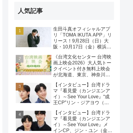
人気記事
生田斗真オフィシャルアプ
リ「TOMA IKUTA APP」リ
リース！9月28日（日）大
阪・10月17日（金）横浜に
て、第2回ファンミーティ
《台湾文化センター 台湾映
ング開催！
画上映会2026》大人気トー
クイベント付き無料上映会
が北海道、東京、神奈川、
京都、大阪の５都市で開催
【インタビュー】台湾ドラ
決定!
マ『看見愛（カンジエンア
イ）～See Your Love』“成
王CP”リン・ジアヨウ（林
家佑）＆エドウィン・リン
【インタビュー】台湾ドラ
（林詠傑）インタビュー
マ『看見愛（カンジエンア
イ）～See Your Love』メ
インCP、ジン・ユン（金