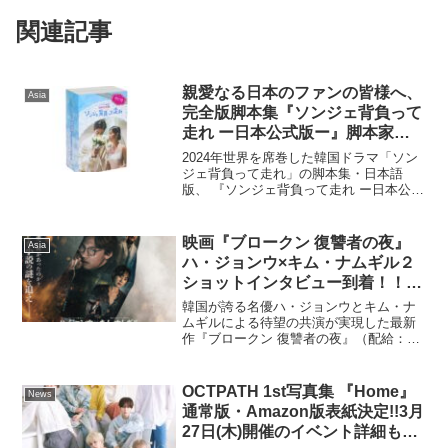
関連記事
親愛なる日本のファンの皆様へ、
Asia
完全版脚本集『ソンジェ背負って
走れ ー日本公式版ー』脚本家の
感謝の思いが詰まった上下巻セッ
2024年世界を席巻した韓国ドラマ「ソン
ト発売
ジェ背負って走れ」の脚本集・日本語
版、 『ソンジェ背負って走れ ー日本公式
版ー』（2巻セット）を、2025年3月9日
（日）に発売します。また、日本発売に
際し、本作品の脚本家、イ・シウン氏か
映画『ブロークン 復讐者の夜』
Asia
らのメッセー...
ハ・ジョンウ×キム・ナムギル２
ショットインタビュー到着！！日
本のファンに向けてメッセージ入
韓国が誇る名優ハ・ジョンウとキム・ナ
り！さらに古家正亨さんによる公
ムギルによる待望の共演が実現した最新
作『ブロークン 復讐者の夜』（配給：ク
開記念トークショー開催決定！＆
ロックワークス）が2025年9月12日(金)よ
２週連続入場者プレゼント配布決
りシネマート新宿他にて全国順次公開い
定！！
たします。2025 年某日、韓国で行われま
OCTPATH 1st写真集 『Home』
News
したハ...
通常版・Amazon版表紙決定!!3月
27日(木)開催のイベント詳細も発