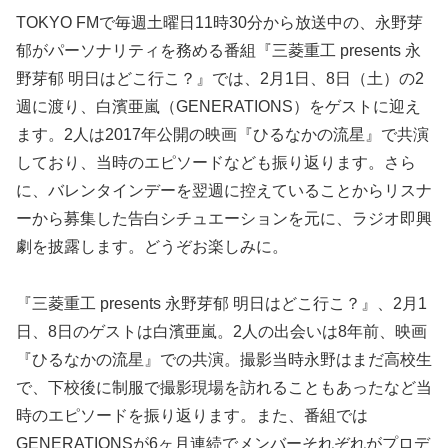
TOKYO FMで毎週土曜日11時30分から放送中の、永野芽
郁がパーソナリティを務める番組『三菱重工 presents 永
野芽郁 明日はどこ行こ？』では、2月1日、8日（土）の2
週に渡り、白濱亜嵐（GENERATIONS）をゲストに迎え
ます。2人は2017年公開の映画『ひるなかの流星』で共演
しており、当時のエピソードなども振り返ります。さら
に、バレンタインデーを翌週に控えていることからリスナ
ーから募集した告白シチュエーションを元に、ラジオ即興
劇を披露します。どうぞお楽しみに。
『三菱重工 presents 永野芽郁 明日はどこ行こ？』、2月1
日、8日のゲストは白濱亜嵐。2人の出会いは8年前、映画
『ひるなかの流星』での共演。撮影当時永野はまだ高校生
で、下校後に制服で撮影現場を訪れることもあったなど当
時のエピソードを振り返ります。また、番組では
GENERATIONSが6ヶ月連続でメンバーそれぞれがプロデ