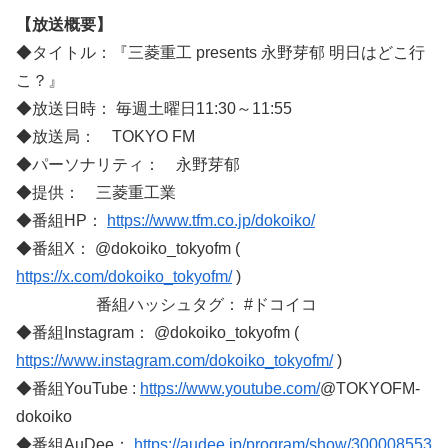
【放送概要】
◆タイトル：『三菱重工 presents 永野芽郁 明日はどこ行
こ？』
◆放送日時： 毎週土曜日11:30～11:55
◆放送局： TOKYO FM
◆パーソナリティ： 永野芽郁
◆提供： 三菱重工業
◆番組HP：
https://www.tfm.co.jp/dokoiko/
◆番組X： @dokoiko_tokyofm (
https://x.com/dokoiko_tokyofm/
)
番組ハッシュタグ： #ドコイコ
◆番組Instagram： @dokoiko_tokyofm (
https://www.instagram.com/dokoiko_tokyofm/
)
◆番組YouTube :
https://www.youtube.com/
@TOKYOFM-
dokoiko
◆番組AuDee：
https://audee.jp/program/show/300008553