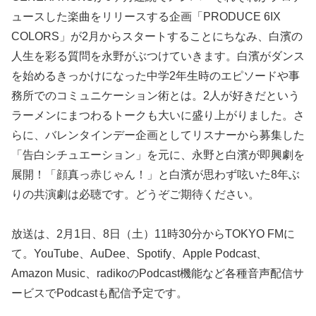
ュースした楽曲をリリースする企画「PRODUCE 6IX
COLORS」が2月からスタートすることにちなみ、白濱の
人生を彩る質問を永野がぶつけていきます。白濱がダンス
を始めるきっかけになった中学2年生時のエピソードや事
務所でのコミュニケーション術とは。2人が好きだという
ラーメンにまつわるトークも大いに盛り上がりました。さ
らに、バレンタインデー企画としてリスナーから募集した
「告白シチュエーション」を元に、永野と白濱が即興劇を
展開！「顔真っ赤じゃん！」と白濱が思わず呟いた8年ぶ
りの共演劇は必聴です。どうぞご期待ください。
放送は、2月1日、8日（土）11時30分からTOKYO FMに
て。YouTube、AuDee、Spotify、Apple Podcast、
Amazon Music、radikoのPodcast機能など各種音声配信サ
ービスでPodcastも配信予定です。