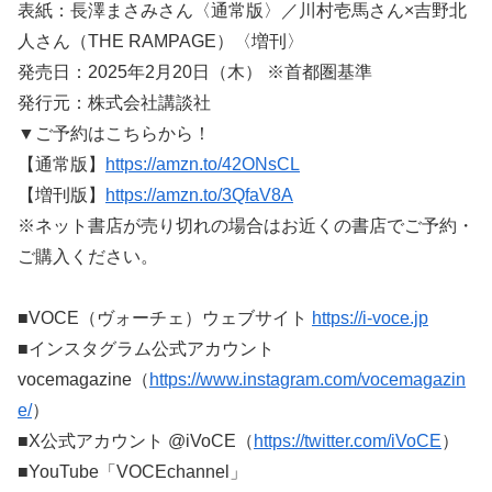
表紙：長澤まさみさん〈通常版〉／川村壱馬さん×吉野北
人さん（THE RAMPAGE）〈増刊〉
発売⽇：2025年2⽉20⽇（木） ※⾸都圏基準
発⾏元：株式会社講談社
▼ご予約はこちらから！
【通常版】
https://amzn.to/42ONsCL
【増刊版】
https://amzn.to/3QfaV8A
※ネット書店が売り切れの場合はお近くの書店でご予約・
ご購入ください。
■VOCE（ヴォーチェ）ウェブサイト
https://i-voce.jp
■インスタグラム公式アカウント
vocemagazine（
https://www.instagram.com/vocemagazin
e/
）
■X公式アカウント @iVoCE（
https://twitter.com/iVoCE
）
■YouTube「VOCEchannel」