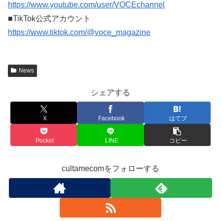
https://www.youtube.com/user/VOCEchannel
■TikTok公式アカウント
https://www.tiktok.com/@voce_magazine
News
シェアする
X
Facebook
はてブ
Pocket
LINE
コピー
cultamecomをフォローする