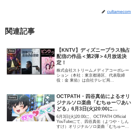
cultamecom
関連記事
【KNTV】ディズニープラス独占
Asia
配信の作品＜第2弾＞4月放送決
定！
株式会社ストリームメディアコーポレー
ション（本社：東京都港区、代表取締
役：金 東佑）は自社テレビ局
「KNTV/KNTV801」において、4月はデ
ィズニープラス独占配信の韓国ドラマ
『ファースト・レスポンダーズ 緊急出
OCTPATH・四谷真佑によるオリ
News
動チーム』、『刑事ロク 最...
ジナルソロ楽曲「むちゅー♡あい
どる」6月3日(火)20:00に
YouTubeにてMusic Video公開！
6月3日(火)20:00に、OCTPATH Official
YouTubeにて、四谷真佑（よつや・しん
すけ）オリジナルソロ楽曲「むちゅー♡
あいどる」のMusic Videoを公開いたしま
した。本楽曲は四谷真佑自身が作詞・作