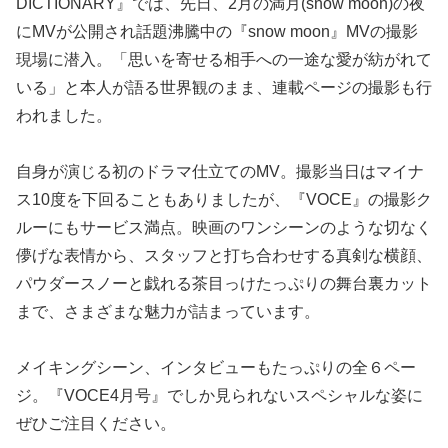
DICTIONARY』では、先日、2月の満月(snow moon)の夜
にMVが公開され話題沸騰中の『snow moon』MVの撮影
現場に潜入。「思いを寄せる相手への一途な愛が紡がれて
いる」と本人が語る世界観のまま、連載ページの撮影も行
われました。
自身が演じる初のドラマ仕立てのMV。撮影当日はマイナ
ス10度を下回ることもありましたが、『VOCE』の撮影ク
ルーにもサービス満点。映画のワンシーンのような切なく
儚げな表情から、スタッフと打ち合わせする真剣な横顔、
パウダースノーと戯れる茶目っけたっぷりの舞台裏カット
まで、さまざまな魅力が詰まっています。
メイキングシーン、インタビューもたっぷりの全６ペー
ジ。『VOCE4月号』でしか見られないスペシャルな姿に
ぜひご注目ください。