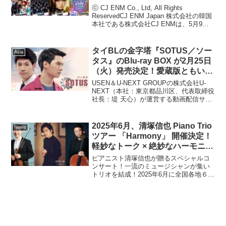
KickFlip、tripleSらがKCON初出
ⓒ CJ ENM Co., Ltd, All Rights
演！
ReservedCJ ENM Japan 株式会社の韓国
本社である株式会社CJ ENMは、5月9日
(金)から5月11日(日)までの3日間、千葉県
の幕張メッセで開催する「KCON J...
タイBLの金字塔『SOTUS／ソー
Asia
タス』のBlu-ray BOX が2月25日
（火）発売決定！愛蔵版ともいえ
るこだわりの装丁で期間限定発
USEN＆U-NEXT GROUPの株式会社U-
売！
NEXT（本社：東京都品川区、代表取締役
社長：堤 天心）が運営する動画配信サー
ビス「U-NEXT」は、タイBLドラマ
『SOTUS／ソータス』Blu-ray BOXを
2025年2月25日（火）1...
2025年6月、清塚信也 Piano Trio
News
ツアー 「Harmony」 開催決定！
軽妙なトーク × 絶妙なハーモニー
で至福の音楽体験！
ピアニスト清塚信也が贈るスペシャルコ
ンサート！一流のミュージシャンが集い
トリオを結成！2025年6月に全国各地６ヶ
所をまわる、清塚信也 Piano Trio ツアー
「Harmony」 の開催が決定しました！山
本翔平(ヴァイオリン)と髙木慶...