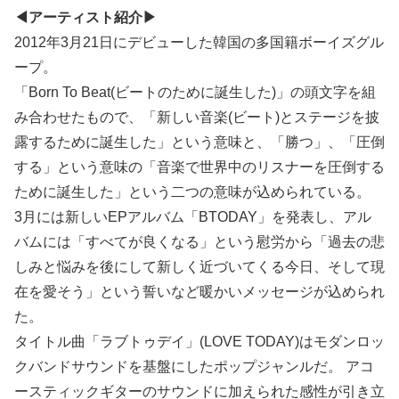
◀アーティスト紹介▶
2012年3月21日にデビューした韓国の多国籍ボーイズグル
ープ。
「Born To Beat(ビートのために誕生した)」の頭文字を組
み合わせたもので、「新しい音楽(ビート)とステージを披
露するために誕生した」という意味と、「勝つ」、「圧倒
する」という意味の「音楽で世界中のリスナーを圧倒する
ために誕生した」という二つの意味が込められている。
3月には新しいEPアルバム「BTODAY」を発表し、アル
バムには「すべてが良くなる」という慰労から「過去の悲
しみと悩みを後にして新しく近づいてくる今日、そして現
在を愛そう」という誓いなど暖かいメッセージが込められ
た。
タイトル曲「ラブトゥデイ」(LOVE TODAY)はモダンロッ
クバンドサウンドを基盤にしたポップジャンルだ。 アコ
ースティックギターのサウンドに加えられた感性が引き立