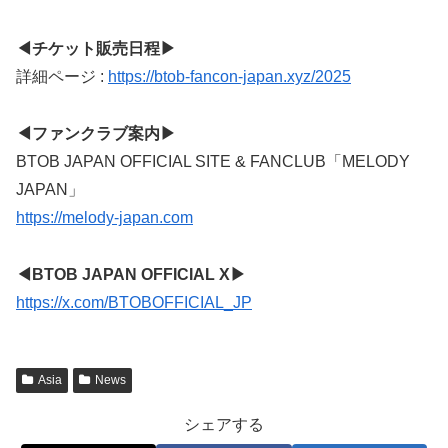
◀チケット販売日程▶
詳細ページ :
https://btob-fancon-japan.xyz/2025
◀ファンクラブ案内▶
BTOB JAPAN OFFICIAL SITE & FANCLUB「MELODY
JAPAN」
https://melody-japan.com
◀BTOB JAPAN OFFICIAL X▶
https://x.com/BTOBOFFICIAL_JP
Asia
News
シェアする