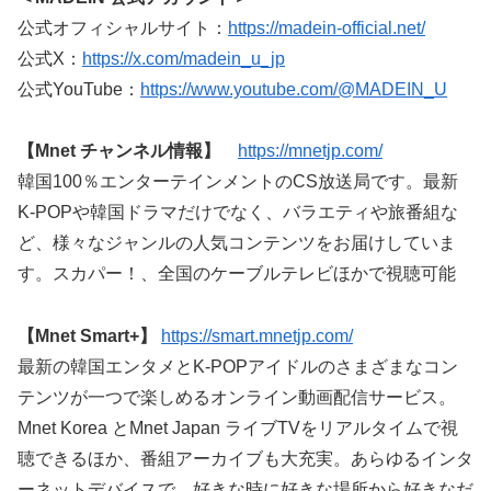
公式オフィシャルサイト：
https://madein-official.net/
公式X：
https://x.com/madein_u_jp
公式YouTube：
https://www.youtube.com/@MADEIN_U
【Mnet チャンネル情報】
https://mnetjp.com/
韓国100％エンターテインメントのCS放送局です。最新
K-POPや韓国ドラマだけでなく、バラエティや旅番組な
ど、様々なジャンルの人気コンテンツをお届けしていま
す。スカパー！、全国のケーブルテレビほかで視聴可能
【Mnet Smart+】
https://smart.mnetjp.com/
最新の韓国エンタメとK-POPアイドルのさまざまなコン
テンツが一つで楽しめるオンライン動画配信サービス。
Mnet Korea とMnet Japan ライブTVをリアルタイムで視
聴できるほか、番組アーカイブも大充実。あらゆるインタ
ーネットデバイスで、好きな時に好きな場所から好きなだ