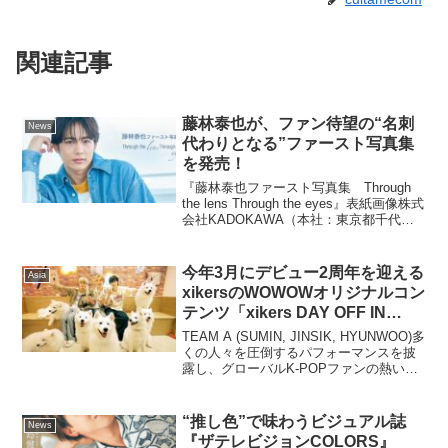
関連記事
藤林泰也が、ファン待望の“名刺
News
代わりとなる”ファースト写真集
を発売！
『藤林泰也ファースト写真集 Through
the lens Through the eyes』表紙画像株式
会社KADOKAWA（本社：東京都千代田
区、取締役 代表執行役社長 CEO：夏野
剛）は、『藤林泰也ファースト写真集
Through ...
今年3月にデビュー2周年を迎える
Asia
xikersのWOWOWオリジナルコン
テンツ「xikers DAY OFF IN
TOKYO」をWOWOW公式
TEAM A (SUMIN, JINSIK, HYUNWOO)多
YouTubeとWOWOWオンデマン
くの人々を圧倒するパフォーマンスを披
露し、グローバルK-POPファンの熱い関
ドにて独占配信！
心を集めているxikers。WOWOWでは、2
月7日（金）から3回にわたって、彼らの
オリジナルコンテ...
“推し色”で味わうビジュアル誌
News
『ザテレビジョンCOLORS』