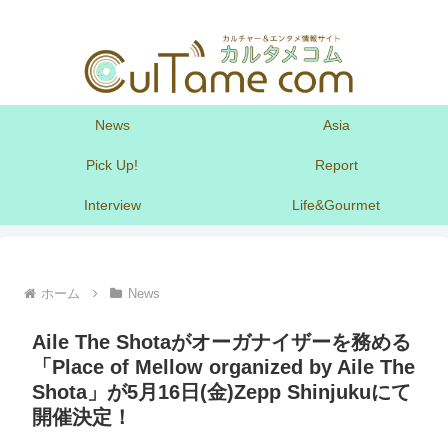
News
Asia
Pick Up!
Report
Interview
Life&Gourmet
ホーム
News
Aile The Shotaがオーガナイザーを務める
「Place of Mellow organized by Aile The
Shota」が5月16日(金)Zepp Shinjukuにて
開催決定！