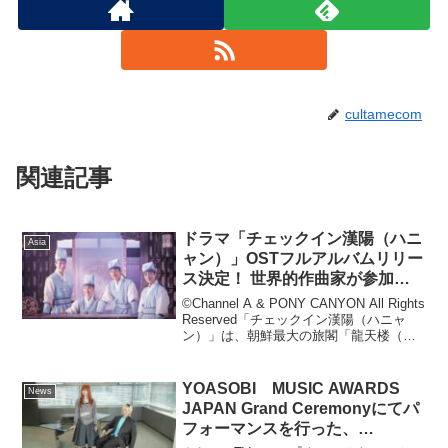
cultamecom
関連記事
ドラマ「チェックイン漢陽（ハニ
Asia
ャン）」OSTフルアルバムリリー
ス決定！ 世界的作曲家が参加、
全50曲で紡ぐ壮大な音楽世界！
©Channel A & PONY CANYON All Rights
Reserved「チェックイン漢陽（ハニャ
ン）」は、朝鮮最大の旅閣「龍天楼（ヨ
ンチョンル）」に入社した朝鮮の若者た
ちによる波乱万丈な成長を描いた青春ロ
マンス時代劇。主演...
YOASOBI MUSIC AWARDS
News
JAPAN Grand Ceremonyにてパ
フォーマンスを行った、