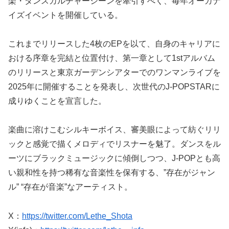
楽・ダンスカルチャーシーンを牽引すべく、毎年オーガナ
イズイベントを開催している。
これまでリリースした4枚のEPを以て、自身のキャリアに
おける序章を完結と位置付け、第一章として1stアルバム
のリリースと東京ガーデンシアターでのワンマンライブを
2025年に開催することを発表し、次世代のJ-POPSTARに
成りゆくことを宣言した。
楽曲に溶けこむシルキーボイス、審美眼によって紡ぐリリ
ックと感覚で描くメロディでリスナーを魅了。ダンスをル
ーツにブラックミュージックに傾倒しつつ、J-POPとも高
い親和性を持つ稀有な音楽性を保有する、”存在がジャン
ル” “存在が音楽”なアーティスト。
X：
https://twitter.com/Lethe_Shota