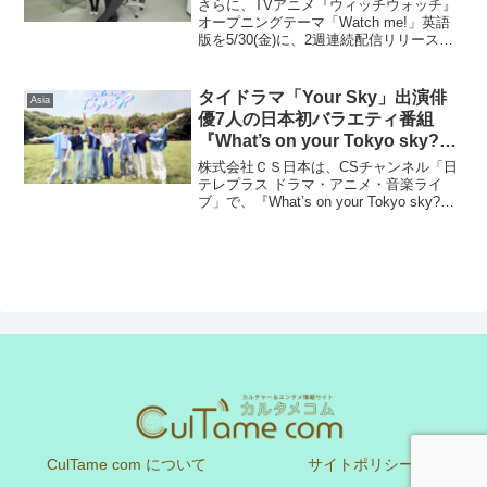
「PLAYERS」英語版を本日配信
さらに、TVアニメ『ウィッチウォッチ』
リリース&22時にMV公開決定！
オープニングテーマ「Watch me!」英語
版を5/30(金)に、2週連続配信リリース決
定！YOASOBIが、PlayStation(R)30周年
記念プロジェクト「Project: MEMORY
CAR...
タイドラマ「Your Sky」出演俳
Asia
優7人の日本初バラエティ番組
『What’s on your Tokyo sky?』
CSチャンネル・日テレプラスに
株式会社ＣＳ日本は、CSチャンネル「日
て9月7日（日）19時30分 独占放
テレプラス ドラマ・アニメ・音楽ライ
ブ」で、『What’s on your Tokyo sky?』
送！！
を9月7日（日）19:30から独占放送いたし
ます。タイドラマ「Your Sky」の主演
ThomasとKo...
CulTame com について
サイトポリシー