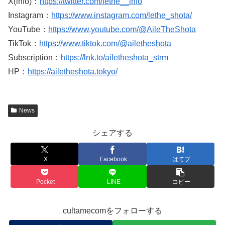
X(info)：
https://twitter.com/lethe__info
Instagram：
https://www.instagram.com/lethe_shota/
YouTube：
https://www.youtube.com/@AileTheShota
TikTok：
https://www.tiktok.com/@ailetheshota
Subscription：
https://lnk.to/ailetheshota_strm
HP：
https://ailetheshota.tokyo/
News
シェアする
X
Facebook
はてブ
Pocket
LINE
コピー
cultamecomをフォローする