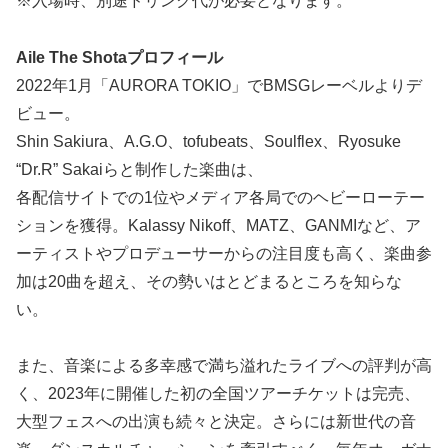
※入場時、別途ドリンク代が必要となります。
Aile The Shotaプロフィール
2022年1月「AURORA TOKIO」でBMSGレーベルよりデ
ビュー。
Shin Sakiura、A.G.O、tofubeats、Soulflex、Ryosuke
“Dr.R” Sakaiらと制作した楽曲は、
各配信サイトでの1位やメディア各局でのヘビーローテー
ションを獲得。Kalassy Nikoff、MATZ、GANMIなど、ア
ーティストやプロデューサーからの注目度も高く、楽曲参
加は20曲を超え、その勢いはとどまるところを知らな
い。
また、音楽による多幸感で満ち溢れたライブへの評判が高
く、2023年に開催した初の全国ツアーチケットは完売、
大型フェスへの出演も続々と決定。さらには新世代の音