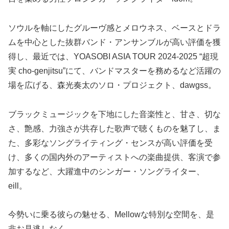
ソウルを軸にしたグルーヴ感とメロウネス、ベースとドラ
ムを中心とした抜群バンド・アンサンブルが高い評価を獲
得し、最近では、YOASOBI ASIA TOUR 2024-2025 “超現
実 cho-genjitsu”にて、バンドマスターを務めるなど活躍の
場を広げる、森光奏太のソロ・プロジェクト、dawgss。
ブラックミュージックを下地にした音楽性と、甘さ、切な
さ、艶感、力強さが共存した歌声で聴くものを魅了し、ま
た、多彩なソングライティング・センスが高い評価を受
け、多くの国内外のアーティストへの楽曲提供、客演で参
加するなど、大躍進中のシンガー・ソングライター、
eill。
今勢いに乗る彼らの魅せる、Mellowな特別な空間を、是
非お見逃しなく。