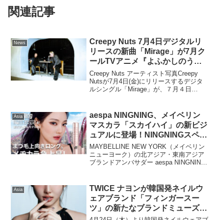
関連記事
Creepy Nuts 7月4日デジタルリ
News
リースの新曲「Mirage」が7月ク
ールTVアニメ『よふかしのうた
Season2』オープニング・テーマ
Creepy Nuts アーティスト写真Creepy
に決定！
Nutsが7月4日(金)にリリースするデジタ
ルシングル「Mirage」が、７月４日
（金）よりフジテレビ系“ノイタミナ”にて
毎週金曜23時30分から全国ネットで放送
する、TVアニメ『よふか...
aespa NINGNING、メイベリン
Asia
マスカラ「スカイハイ」の新ビジ
ュアルに登場！NINGNINGスペシ
ャルグッズが当たる数量限定キャ
MAYBELLINE NEW YORK（メイベリン
ンペーンも同時スタート！
ニューヨーク）の北アジア・東南アジア
ブランドアンバサダー aespa NINGNING
を起用した、「スカイハイ」の新ビジュ
アルを本日解禁！aespa NINGNING の力
強いまなざしと...
TWICE ナヨンが韓国発ネイルウ
Asia
ェアブランド「フィンガースー
ツ」の新たなブランドミューズに
就任！
4月24日（木）より韓国発ネイルウェアブ