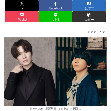
X
Facebook
はてブ
Pocket
LINE
コピー
2025.02.22
Snow Man・深澤辰哉、sumika・片岡健太