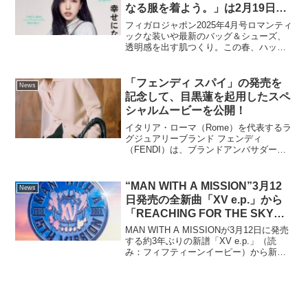
なる服を着よう。」は2月19日
（水）発売！今春のファッション
フィガロジャポン2025年4月号ロマンティ
はHAPPY COREが合言葉！
ックな装いや最新のバッグ＆シューズ、
透明感を出す肌つくり。この春、ハッピ
ーにファッションを楽しむためのヒント
が満載！俳優、ティモシー・シャラメの
最新出演作インタビューも！フィガロジ
「フェンディ スパイ」の発売を
News
ャポン2025年4...
記念して、目黒蓮を起用したスペ
シャルムービーを公開！
イタリア・ローマ（Rome）を代表するラ
グジュアリーブランド フェンディ
（FENDI）は、ブランドアンバサダーを
務める、俳優の目黒蓮を起用した、スペ
シャルムービーを配信いたします。新作
バッグ「フェンディ スパイ（FENDI
“MAN WITH A MISSION”3月12
News
Spy）」をフィ...
日発売の全新曲「XV e.p.」から
「REACHING FOR THE SKY」
を1月29日に先行配信決定！
MAN WITH A MISSIONが3月12日に発売
する約3年ぶりの新譜「XV e.p.」（読
み：フィフティーンイーピー）から新曲
「REACHING FOR THE SKY」が来週1
月29日に先行配信されることが決定し
た。「XV e.p....