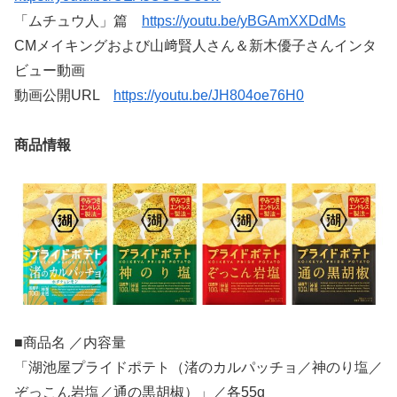
「ムチュウ人」篇
https://youtu.be/yBGAmXXDdMs
CMメイキングおよび山﨑賢人さん＆新木優子さんインタ
ビュー動画
動画公開URL
https://youtu.be/JH804oe76H0
商品情報
■商品名 ／内容量
「湖池屋プライドポテト（渚のカルパッチョ／神のり塩／
ぞっこん岩塩／通の黒胡椒）」／各55g