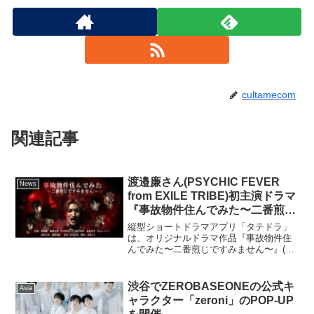
cultamecom
関連記事
渡邉廉さん(PSYCHIC FEVER
News
from EXILE TRIBE)初主演ドラマ
『事故物件住んでみた〜二番煎じ
ですみません〜』「タテドラ」独
縦型ショートドラマアプリ「タテドラ」
占配信6月19日(木)16時開始！
は、オリジナルドラマ作品『事故物件住
んでみた〜二番煎じですみません〜』(全
50話)を2025年6月19日(木)16:00より独占
配信することを決定しました。本作品
は、売れないコンビ芸人が注目を浴びる
渋谷でZEROBASEONEの公式キ
Asia
ために...
ャラクター「zeroni」のPOP-UP