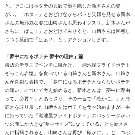
と、そこにはホタテの貝殻で顔を隠した新木さんの姿
が…。「ホタテ」とおどけながらパッと笑顔を見せる新木
さんの無邪気な姿に山﨑さんも思わずクスリ。新木さんが
さらに「ばぁ！」とおどけてみせると、山﨑さんは困惑し
つつも笑顔で「ばぁ？」とリアクションします。
「夢中になるポテチ 夢中の理由」篇
海辺のテラスでベンチに腰かけ、「湖池屋プライドポテト
ぞっこん岩塩」を食べている山﨑さんと新木さん。山﨑さ
んが真剣な表情で、「夢中になるポテチとならないポテチ
の違い」について考え始めると、新木さんは「夢中に理由
って、必要？」とあっさり。その一言で「確かに。」と冷
静さを取り戻した山﨑さんはポテチを食べ始めますが、手
に持っていた「湖池屋プライドポテト」のパッケージがい
つの間にか大きな“夢中サイズ”になっていることを新木さ
んに指摘されると、山﨑さんは再び「確かに。」と、つぶ