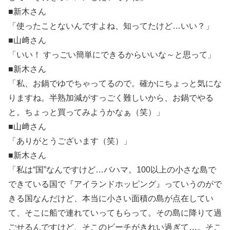
■新木さん
「使ったことないんですよね、知ってたけど…いい？」
■山﨑さん
「いい！ すっごい簡単にできるからいいな～と思って」
■新木さん
「私、お鍋でゆでちゃってるので。確かにちょっと気にな
りますね。半熟加減がすっごく難しいから、お鍋でやる
と。ちょっと買ってみようかなぁ（笑）」
■山﨑さん
「ありがとうございます（笑）」
■新木さん
「私は“国”なんですけど…バハマ。100以上の小さな島で
できている国で『アイランドホッピング』っていうのがで
きる国なんだけど、本当に小さい面積の島が点在してい
て、そこに船で連れていってもらって。その島に降りて過
ごせるんですけど、そこのビーチがきれい過ぎて…。そこ