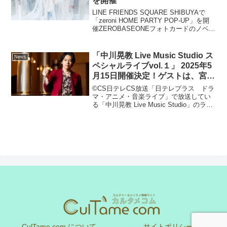
を開催
LINE FRIENDS SQUARE SHIBUYAで
「zeroni HOME PARTY POP-UP」を開
催ZEROBASEONEフォトカードのノベル
ティやメンバー手形展示も!LINE発のグロ
ーバルキャラクターブランドLINE FRI...
「中川晃教 Live Music Studio ス
News
ペシャルライブvol.１」 2025年5
月15日開催決定！ゲストは、宮野
真守！
©CS日テレCS放送「日テレプラス ドラ
マ・アニメ・音楽ライブ」で放送してい
る「中川晃教 Live Music Studio」のライ
ブを、「中川晃教 Live Music Studio スペ
シャルライブvol.１」と題して、2025 年5
...
CulTame com について
サイトポリシー