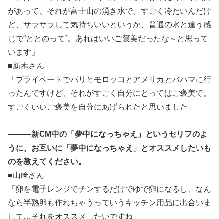
があって、それが富士山の湧き水で。すごく冷たいんだけ
ど、サラサラして気持ちいいというか、普通の水と違う感
じで“ととのって”。あれはいいご褒美だったな～と思って
います」
■新木さん
「プライベートでパリとモロッコとアメリカとバハマに行
ったんですけど、それがすごく自分にとってはご褒美で。
すごくいいご褒美を自分にあげられたと思いました」
―――新CM中の「夢中になっちゃえ」というセリフのよ
うに、お互いに「夢中になっちゃえ」とオススメしたいも
のを教えてください。
■山﨑さん
「卵を電子レンジでチンするだけでゆで卵になるし、なん
なら半熟卵も作れちゃうっていうキッチン用品に出合いま
して…それをオススメしたいですね」