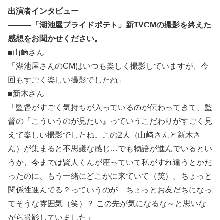
出演者インタビュー
―――「湖池屋プライドポテト」新TVCMの撮影を終えた
感想をお聞かせください。
■山﨑さん
「湖池屋さんのCMはいつも楽しく撮影していますが、今
回もすごく楽しい撮影でしたね」
■新木さん
「監督がすごく気持ちが入っているのが伝わってきて、監
督の『こういうのが見たい』っていうこだわりがすごく見
えて楽しい撮影でしたね。この2人（山﨑さんと新木さ
ん）が集まると不思議な感じ…でも物語が進んでいるとい
うか。今までは賢人くんが座っていて私がすれ違うとかだ
ったのに、もう一緒にどこかに来ていて（笑）。ちょっと
関係性進んでる？っていうのが…ちょっとお友だちになっ
てそうな雰囲気（笑）？ この先が気になるな～と思いな
がら撮影していました」