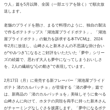
ウ人」篇を5月以降、全国（一部エリアを除く）で順次放
送します。
老舗のプライドを懸け、まるで料理のように、独自の製法
で作るポテトチップス「湖池屋プライドポテト」。「湖池
屋プライドポテト」の魅力を訴求する本TVCMは、2024
年2月に放送し、山﨑さんと新木さんの不思議な掛け合い
が“やみつき”になるとご好評をいただいた「夢中」シリー
ズの続篇で、思わず大人も夢中になってしまうおいしさ
を、2人の繊細な“心の動き”で表現しています。
2月17日（月）に発売する新フレーバー「湖池屋プライド
ポテト 渚のカルパッチョ」が登場する「渚の夢中」篇で
は、新商品の「渚のカルパッチョを」美味しそうに食べる
山﨑さんに向けて、ホタテの貝殻を両手に持った新木さん
がチャーミングなしぐさを披露します。「夢中になるポテ