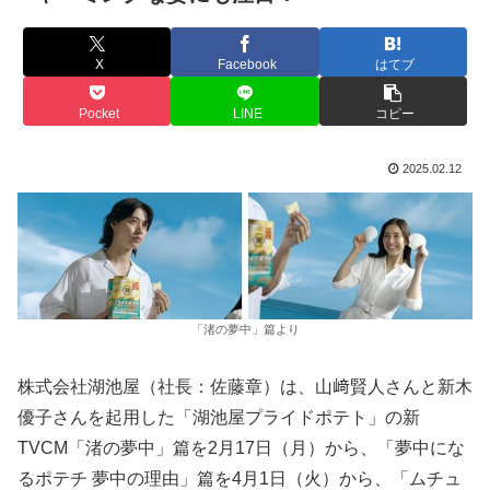
X
Facebook
はてブ
Pocket
LINE
コピー
2025.02.12
「渚の夢中」篇より
株式会社湖池屋（社長：佐藤章）は、山﨑賢人さんと新木
優子さんを起用した「湖池屋プライドポテト」の新
TVCM「渚の夢中」篇を2月17日（月）から、「夢中にな
るポテチ 夢中の理由」篇を4月1日（火）から、「ムチュ