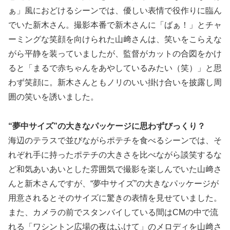
ぁ」風におどけるシーンでは、優しい表情で役作りに臨ん
でいた新木さん。撮影本番で新木さんに「ばぁ！」とチャ
ーミングな笑顔を向けられた山﨑さんは、笑いをこらえな
がら平静を装っていましたが、監督がカットの合図をかけ
ると「まるで赤ちゃんをあやしているみたい（笑）」と思
わず笑顔に。新木さんともノリのいい掛け合いを披露し周
囲の笑いを誘いました。
“夢中サイズ”の大きなパッケージに思わずびっくり？
海辺のテラスで並びながらポテチを食べるシーンでは、そ
れぞれ手に持ったポテチの大きさを比べながら談笑するな
ど和気あいあいとした雰囲気で撮影を楽しんでいた山﨑さ
んと新木さんですが、“夢中サイズ”の大きなパッケージが
用意されるとそのサイズに驚きの表情を見せていました。
また、カメラの前でスタンバイしている間はCMの中で流
れる「ワシントン広場の夜はふけて」のメロディを山﨑さ