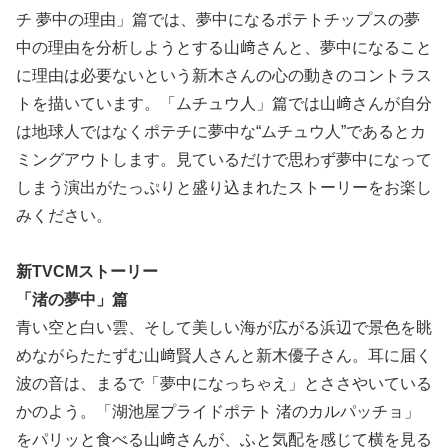
チ 夢中の理由」篇では、夢中になるポテトチップスの夢
中の理由を分析しようとする山﨑さんと、夢中になること
に理由は必要ないという新木さんの心の動きのコントラス
トを描いています。「ムチュウ人」篇では山﨑さんが自分
は地球人ではなくポテチに夢中な“ムチュウ人”であるとカ
ミングアウトします。見ているだけで思わず夢中になって
しまう演出がたっぷりと盛り込まれたストーリーをお楽し
みください。
新TVCMストーリー
「渚の夢中」篇
青い空と白い雲、そして美しい海が広がる浜辺で景色を眺
めながらたたずむ山﨑賢人さんと新木優子さん。耳に届く
波の音は、まるで「夢中になっちゃえ」とささやいている
かのよう。「湖池屋プライドポテト 渚のカルパッチョ」
をパリッと食べる山﨑さんが、ふと気配を感じて横を見る