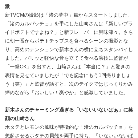
激
新TVCMの撮影は「渚の夢中」篇からスタートしました。
「渚のカルパッチョ」を手にした山﨑さんは「新しいプラ
イドポテトですよね？」と新フレーバーに興味津々。さら
に朝一番からポテトチップスを食べるシーンの撮影とな
り、高めのテンションで新木さんの横に立ちスタンバイし
ました。パリッと軽快な音を立てて食べる演技に監督が
「一発OK」を出すと、山﨑さんは「本当に？」と驚きの
表情を見せていましたが「でも記念にもう1回撮りましょ
う（笑）」と監督が話すと、次のテイクではじっくりかみ
締めながら「おいしい！爽やか」と感激していました。
新木さんのチャーミング過ぎる「いないいないばぁ」に笑
顔の山﨑さん
ホタテとレモンの風味が特徴的な「渚のカルパッチョ」を
想起させるホタテの貝殻を両手に持ち、「いないいないば