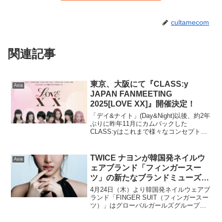
cultamecom
関連記事
東京、大阪にて『CLASS:y
Asia
JAPAN FANMEETING
2025[LOVE XX]』開催決定！
「デイ&ナイト」(Day&Night)以後、約2年
ぶりに昨年11月にカムバックした
CLASS:yはこれまで様々なコンセプトと
音楽を通じて卓越した存在感を印象付け
た。CLASS:yは今回のカムバックで一層
成長した音楽的スペクトラムと実力を見
TWICE ナヨンが韓国発ネイルウ
Asia
せ...
ェアブランド「フィンガースー
ツ」の新たなブランドミューズに
就任！
4月24日（木）より韓国発ネイルウェアブ
ランド「FINGER SUIT（フィンガースー
ツ）」はグローバルガールズグループ
TWICE（トゥワイス）のNAYEON（ナヨ
ン）をブランドミューズに迎えました。■