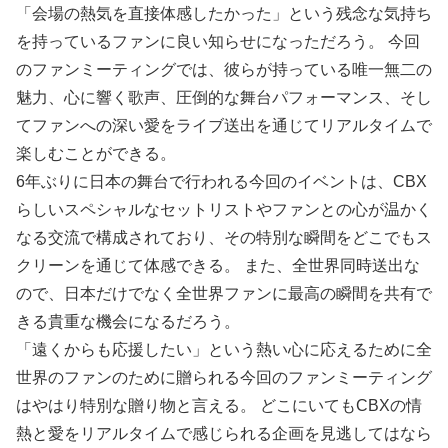
「会場の熱気を直接体感したかった」という残念な気持ち
を持っているファンに良い知らせになっただろう。 今回
のファンミーティングでは、彼らが持っている唯一無二の
魅力、心に響く歌声、圧倒的な舞台パフォーマンス、そし
てファンへの深い愛をライブ送出を通じてリアルタイムで
楽しむことができる。
6年ぶりに日本の舞台で行われる今回のイベントは、CBX
らしいスペシャルなセットリストやファンとの心が温かく
なる交流で構成されており、その特別な瞬間をどこでもス
クリーンを通じて体感できる。 また、全世界同時送出な
ので、日本だけでなく全世界ファンに最高の瞬間を共有で
きる貴重な機会になるだろう。
「遠くからも応援したい」という熱い心に応えるために全
世界のファンのために贈られる今回のファンミーティング
はやはり特別な贈り物と言える。 どこにいてもCBXの情
熱と愛をリアルタイムで感じられる企画を見逃してはなら