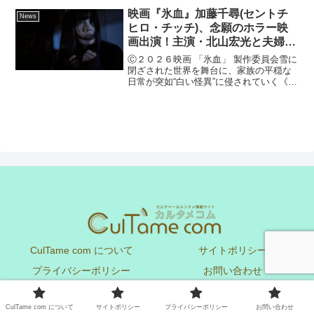
FINGER SUIT × NAYE...
映画『氷血』加藤千尋(セントチ
News
ヒロ・チッチ)、念願のホラー映
画出演！主演・北山宏光と夫婦役
で、映画初共演が実現！
Ⓒ２０２６映画 「氷血」 製作委員会雪に
閉ざされた世界を舞台に、家族の平穏な
日常が突如“白い怪異”に侵されていく《侵
蝕感》ホラー『氷血』が、今夏全国公
開！（配給：ショウゲート） 共演に加
藤千尋（元BiSH/セントチヒロ・チッチ）
の出演が解禁...
CulTame com について
サイトポリシー
プライバシーポリシー
お問い合わせ
Copyright © CulTame com All Rights Reserved.
CulTame com について
サイトポリシー
プライバシーポリシー
お問い合わせ