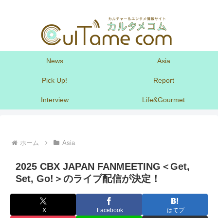
News
Asia
Pick Up!
Report
Interview
Life&Gourmet
ホーム
Asia
2025 CBX JAPAN FANMEETING＜Get,
Set, Go!＞のライブ配信が決定！
X
Facebook
はてブ