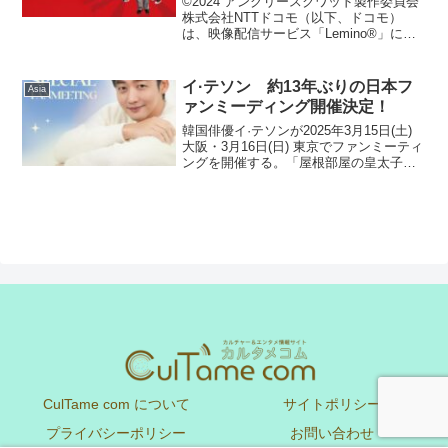
©2024 アングリースクワッド製作委員会
ワッド 公務員と７人の詐欺師』
株式会社NTTドコモ（以下、ドコモ）
は、映像配信サービス「Lemino®」にお
を4月15日よりLeminoで独占配
いて2025年4月15日（火）より、上田慎
信
一郎監督の映画「アングリースクワッ
ド 公務員と７人の詐欺師」を独占配信
イ·テソン 約13年ぶりの日本フ
Asia
いたしま...
ァンミーディング開催決定！
韓国俳優イ·テソンが2025年3月15日(土)
大阪・3月16日(日) 東京でファンミーティ
ングを開催する。「屋根部屋の皇太子」
「イタズラなKiss～Playful Kiss」、日韓
合作映画「あなたを忘れない」などで知
られる実力派俳優であり...
CulTame com について
サイトポリシー
プライバシーポリシー
お問い合わせ