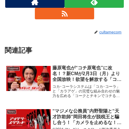
cultamecom
関連記事
藤原竜也が“コチ原竜也”に改
Gourmet
名！？新CMが2月3日（月）より
全国放映！欲望を解放する「コ
カ・コーラ」×カラアゲの最強タ
コカ･コーラシステムは「コカ･コーラ」
ッグ「コークとチキンでコチる」
と「カラアゲ」の完璧な組み合わせの魅
力を広める「コークとチキンでコチる」
キャンペーン開始
キャンペーンを2025年2月3日（月）より
開始します。キャンペーン開始と同時に
新CM『コカ･コーラ 「コークとチキンと
“マジメな公務員”内野聖陽と“天
News
藤原竜也」』...
才詐欺師”岡田将生が脱税王と騙
し合う！「カメラを止めるな！」
上田監督の映画『アングリースク