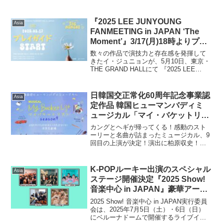
『2025 LEE JUNYOUNG
Asia
FANMEETING in JAPAN ‘The
Moment’』3/17(月)18時よりプレ
イガイド先行(先着)1次販売開始！
数々の作品で演技力と存在感を発揮して
きたイ・ジュニョンが、5月10日、東京・
THE GRAND HALLにて 『2025 LEE
JUNYOUNG FANMEETING in JAPAN
'The Moment'』 を開催します！日本でも
公...
日韓国交正常化60周年記念事業認
Asia
定作品 韓国ヒューマンバディミ
ュージカル「マイ・バケットリス
ト」 Season9上演決定！
カングとヘギが帰ってくる！感動のスト
ーリーと名曲が詰まったミュージカル、9
回目の上演が決定！演出に柏原収史！日
本で上演を重ねてきた感動の名作、韓国
ヒューマンバディミュージカル「マイ・
バケットリスト」 Season9が、来る3月
K-POPルーキー出演のスペシャル
Asia
20日（木）~...
ステージ開催決定『2025 Show!
音楽中心 in JAPAN』豪華アーテ
ィストたちによるここでしか見ら
2025 Show! 音楽中心 in JAPAN実行委員
れないスペシャルステージを披露
会は、2025年7⽉5⽇（土）・6⽇（日）
にベルーナドームで開催するライブイベ