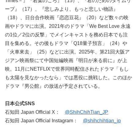
Times－』『若葉のころ』（15）、『君のためのタイムリ
ープ』（17）、『悲しみより、もっと悲しい物語』
（18）、日台合作映画『恋恋豆花』（20）など数々の映
画やドラマに出演。2021年のドラマ「We Best Love 永遠
の1位／2位の反撃」でメインキャストを務め日本でも注
目を集める。その後もドラマ「Q18量子預言」（24）や
「火車來去」（25）などに出演。2025年、第21回大阪ア
ジアン映画祭にて中国短編映画『明日が来る前に』が上
映。11月にNETFLIXで世界同時配信されたドラマ「もし
も太陽を見なかったなら」では悪役に挑戦した。このほか
ドラマ『男公館』の放送が予定されている。
日本公式SNS
石知田 Japan Official X：
@ShihChihTian_JP
石知田 Japan Official Instagram：
@shihchihtian_jp