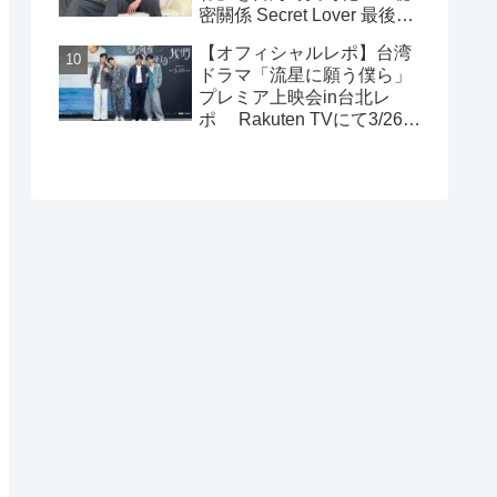
密關係 Secret Lover 最後の
約束』主演GUNO（王君
【オフィシャルレポ】台湾
豪）＆Chance（成晞）イン
ドラマ「流星に願う僕ら」
タビュー 12月26日(金)よ
プレミア上映会in台北レ
りシネマート新宿ほか全国
ポ Rakuten TVにて3/26～
公開！
日台同時独占配信中！