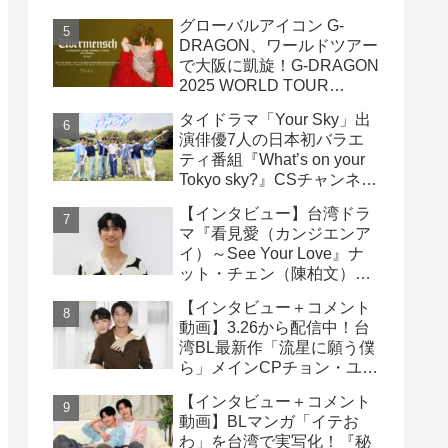
雲）& ライデン・リン（林
グローバルアイコン G-
宇）インタビュー
DRAGON、ワールドツアー
で大阪に凱旋！G-DRAGON
2025 WORLD TOUR
[Übermensch] IN OSAKA :
タイドラマ「Your Sky」出
ENCORE 9月23日(火・
演俳優7人の日本初バラエ
祝)18:00よりファンクラブ
ティ番組『What’s on your
先行受付開始！！
Tokyo sky?』CSチャンネ
ル・日テレプラスにて9月7
【インタビュー】台湾ドラ
日（日）19時30分 独占放
マ『看見愛（カンジエンア
送！！
イ）～See Your Love』ナ
ット・チェン（陳柏文）イ
ンタビュー
【インタビュー＋コメント
動画】3.26から配信中！台
湾BL最新作「流星に願う僕
ら」メインCPチョン・ユエ
シュエン（鍾岳軒）＆チュ
【インタビュー＋コメント
ー・モンシュエン（初孟
動画】BLマンガ「イテお
軒） インタビュー！サイン
わ」を台湾で実写化！『秘
入りチェキ読プレも