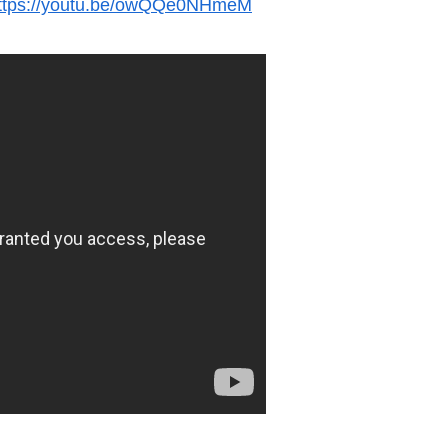
ttps://youtu.be/owQQe0NHmeM