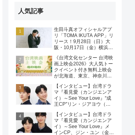
人気記事
生田斗真オフィシャルアプ
リ「TOMA IKUTA APP」リ
リース！9月28日（日）大
阪・10月17日（金）横浜に
て、第2回ファンミーティ
《台湾文化センター 台湾映
ング開催！
画上映会2026》大人気トー
クイベント付き無料上映会
が北海道、東京、神奈川、
京都、大阪の５都市で開催
【インタビュー】台湾ドラ
決定!
マ『看見愛（カンジエンア
イ）～See Your Love』“成
王CP”リン・ジアヨウ（林
家佑）＆エドウィン・リン
【インタビュー】台湾ドラ
（林詠傑）インタビュー
マ『看見愛（カンジエンア
イ）～See Your Love』メ
インCP、ジン・ユン（金