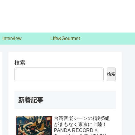
Interview
Life&Gourmet
検索
検索
新着記事
台湾音楽シーンの精鋭5組
がまもなく東京に上陸！
PANDA RECORD ×