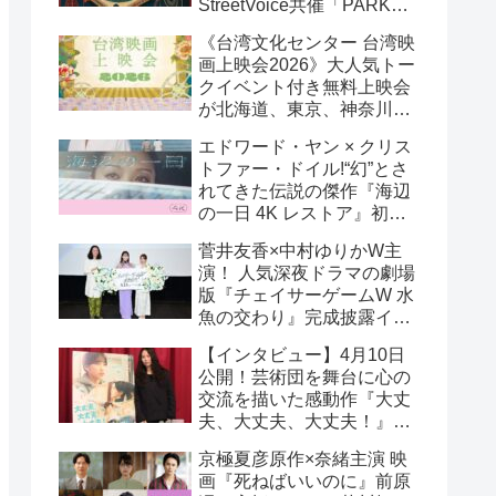
StreetVoice共催「PARK
PARK @ Tokyo」チケット
《台湾文化センター 台湾映
好評発売中！
画上映会2026》大人気トー
クイベント付き無料上映会
が北海道、東京、神奈川、
京都、大阪の５都市で開催
エドワード・ヤン × クリス
決定!
トファー・ドイル!“幻”とさ
れてきた伝説の傑作『海辺
の一日 4K レストア』初の
一般劇場公開決定！ 代表作
菅井友香×中村ゆりかW主
『恐怖分子 デジタルリマス
演！ 人気深夜ドラマの劇場
ター』上映も!
版『チェイサーゲームW 水
魚の交わり』完成披露イベ
ント公式レポ 一夜限りの
【インタビュー】4月10日
恋愛相談トーク開催！
公開！芸術団を舞台に心の
交流を描いた感動作『大丈
夫、大丈夫、大丈夫！』キ
ム・へヨン監督インタビュ
京極夏彦原作×奈緒主演 映
ー
画『死ねばいいのに』前原