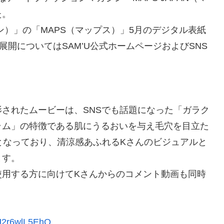
た。
パン）」の「MAPS（マップス）」5月のデジタル表紙
開についてはSAM’U公式ホームページおよびSNS
されたムービーは、SNSでも話題になった「ガラク
ラム」の特徴である肌にうるおいを与え毛穴を目立た
となっており、清涼感あふれるKさんのビジュアルと
ます。
使用する方に向けてKさんからのコメント動画も同時
e/J2r6wlL5EhQ