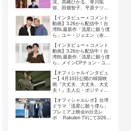
滉、髙橋ひかる、草川拓
弥、田畑智子、平原テツら
追加キャスト解禁！
【インタビュー＋コメント
動画】3.26から配信中！台
湾BL最新作「流星に願う僕
ら」ユー・ジェエン（余杰
恩）＆各務孝太（かがみこ
【インタビュー＋コメント
うた）インタビュー！サイ
動画】3.26から配信中！台
ン入りチェキ読プレも
湾BL最新作「流星に願う僕
ら」メインCPチョン・ユエ
シュエン（鍾岳軒）＆チュ
【オフィシャルインタビュ
ー・モンシュエン（初孟
ー】4月10日公開の韓国映
軒） インタビュー！サイン
画『大丈夫、大丈夫、大丈
入りチェキ読プレも
夫！』主人公・ポジティブ
少女イニョン役のイ・レが
【オフィシャルレポ】台湾
映画の見どころを紹介！
ドラマ「流星に願う僕ら」
プレミア上映会in台北レ
ポ Rakuten TVにて3/26～
日台同時独占配信中！