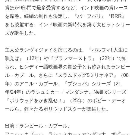
賞ほか9部門で最多受賞するなど、インド映画の賞レース
を席巻。続編の制作も決定し、『バーフバリ』『RRR』
をも凌駕する、インド映画の新時代を築く大ヒットシリー
ズが誕生した。
主人公ランヴィジャイを演じるのは、『バルフィ! 人生に
唄えば』（12年）や『ブラフマーストラ』（22年）で知
られ、ヒンディー語映画界の貴公子とも称されるランビー
ル・カプール。さらに『スラムドッグ$ミリオネア』（08
年）のアニル・カプール、『プシュパ』シリーズ（21
年/24年）のラシュミカー・マンダンナ、Netflixシリーズ
「ボリウッドをかき乱せ！」（25年）のボビー・デーオ
ールら、錚々たるボリウッドスターが集結した。
出演：ランビール・カプール、
アニル・カプール、ラシュミカー・マンダンナ、ボビー・