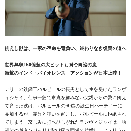
飢えし獣は、一家の宿命を背負い、終わりなき復讐の道へ
――
世界興収150億超の大ヒットも賛否両論の嵐
衝撃のインド・バイオレンス・アクションが日本上陸！
デリーの鉄鋼王バルビールの長男として生を受けたランヴ
ィジャイ。仕事一筋で家庭を顧みない父親からの愛に飢え
て育った彼は、バルビールの60歳の誕生日パーティーに
参加するが、義兄と諍いを起こし、バルビールに拒絶され
てしまう。哀しみに打ちひしがれたランヴィジャイは、幼
馴染のギタンジャリと駆け落ち同然で結婚し、アメリカへ