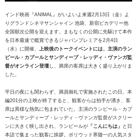
インド映画『ANIMAL』がいよいよ来週2月13日（金）よ
りグランドシネマサンシャイン 池袋、新宿ピカデリー他
全国順次公開を迎えます。まもなくの公開に先駆けて本作
を日本最速で鑑賞できるジャパンプレミアを2月4日
（水）に開催、
上映後のトークイベントには、主演のラン
ビール・カプールとサンディープ・レッディ・ヴァンガ監
督がオンライン登壇
し、満席の客席は大きく盛り上がりま
した。
平日の夜にも関わらず、満員御礼で実施されたこの日。本
編201分の上映が終了すると、観客からは拍手が湧き、客
席は異様な熱気に包まれていた。主演のランビール・カプ
ールとサンディープ・レッディ・ヴァンガ監督がスクリー
ンに大きく映し出され、ランビールが
「こんにちは」
と日
本語で集まった観客に挨拶。ボリウッド界随一の人気スタ