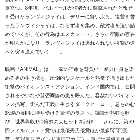
旅立つ。8年後、バルビールが何者かに襲撃されたと報せ
を受けたランヴィジャイは、デリーに舞い戻る。復讐を誓
ったランヴィジャイは、ならず者を集め、敵対者を追い詰
めていくが、その行為はエスカレート。さらに宿敵の存在
が明らかになり、ランヴィジャイは逃れられない復讐の道
へと突き進んでいく——。
映画『ANIMAL』は、一家の宿命を背負い、暴力に身を染
める男の生き様を、圧倒的なスケールと熱量で描き出した
衝撃のバイオレンス・アクション。インド国内では、公開
されるやいなや賛否両論の嵐を呼んだ。容赦ないバイオレ
ンス描写、歪んだ正義に生きるダークヒーロー、息をのむ
怒涛の展開に待ち受ける驚愕のラスト。議論が熱狂を呼
び、世界興収150億超の大ヒットを記録！ さらに、第69
回フィルムフェア賞では最優秀男優賞ほか最多5部門受
賞、第24回国際インド映画アカデミー賞では最優秀作品