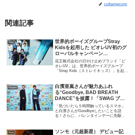
cultamecom
関連記事
世界的ボーイズグループStray
Asia
Kidsを起用した ビオレUV初のグ
ローバルキャンペーン
「SUNLIGHT IS YOUR
花王株式会社の日やけ止めブランド「ビ
SPOTLIGHT.」アンセムフィルム
オレUV」は、世界的ボーイズグループ
「Stray Kids（ストレイキッズ）」を起用
など2025年4月10日より世界同時
した、ブランド初のグローバルキャンペ
公開
ーン「SUNLIGHT IS YOUR
SPOTLIGHT.」（太陽こそが、あなた
白濱亜嵐さんが魅力あふれ
Report
の...
る“Goodbye, BAD BREATH
DANCE”を披露！「SWAG ブラ
ンドアンバサダー就任発表会」オ
「気づいたら５時間触っているスマホ」
フィシャルレポート
と白濱さんがGoodbyeしたいことを語
る！さらに、バレンタインデーに先駆け
て『SWAG』型チョコレート登場で大興
奮！株式会社トリクルが展開するオーラ
ルケアブランド『SWAG（スワッグ）』
ソンモ（元超新星） デビュー記
Asia
は、新ブランドア...