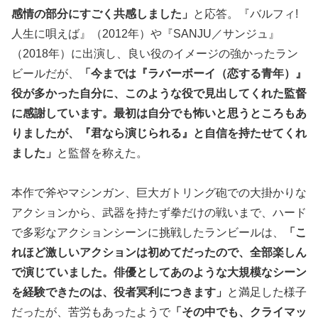
感情の部分にすごく共感しました」
と応答。『バルフィ!
人生に唄えば』（2012年）や『SANJU／サンジュ』
（2018年）に出演し、良い役のイメージの強かったラン
ビールだが、
「今までは『ラバーボーイ（恋する青年）』
役が多かった自分に、このような役で見出してくれた監督
に感謝しています。最初は自分でも怖いと思うところもあ
りましたが、『君なら演じられる』と自信を持たせてくれ
ました」
と監督を称えた。
本作で斧やマシンガン、巨大ガトリング砲での大掛かりな
アクションから、武器を持たず拳だけの戦いまで、ハード
で多彩なアクションシーンに挑戦したランビールは、
「こ
れほど激しいアクションは初めてだったので、全部楽しん
で演じていました。俳優としてあのような大規模なシーン
を経験できたのは、役者冥利につきます」
と満足した様子
だったが、苦労もあったようで
「その中でも、クライマッ