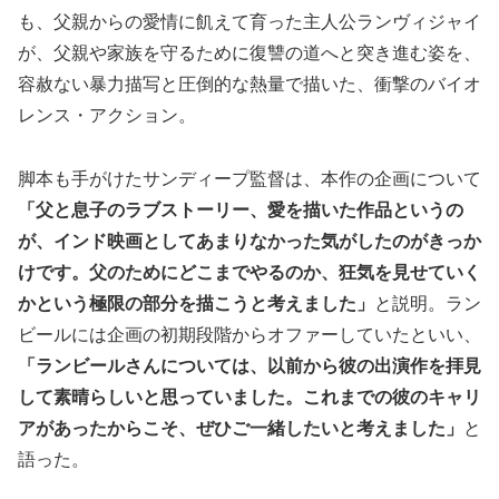
も、父親からの愛情に飢えて育った主人公ランヴィジャイ
が、父親や家族を守るために復讐の道へと突き進む姿を、
容赦ない暴力描写と圧倒的な熱量で描いた、衝撃のバイオ
レンス・アクション。
脚本も手がけたサンディープ監督は、本作の企画について
「父と息子のラブストーリー、愛を描いた作品というの
が、インド映画としてあまりなかった気がしたのがきっか
けです。父のためにどこまでやるのか、狂気を見せていく
かという極限の部分を描こうと考えました」
と説明。ラン
ビールには企画の初期段階からオファーしていたといい、
「ランビールさんについては、以前から彼の出演作を拝見
して素晴らしいと思っていました。これまでの彼のキャリ
アがあったからこそ、ぜひご一緒したいと考えました」
と
語った。