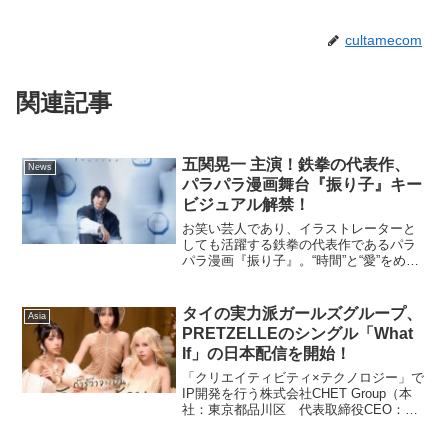
cultamecom
関連記事
五関晃一 主演！鉄拳の代表作、
News
パラパラ漫画舞台『振り子』キー
ビジュアル解禁！
お笑い芸人であり、イラストレーターと
しても活躍する鉄拳の代表作であるパラ
パラ漫画『振り子』。“時間”と“愛”をめぐ
る普遍的なテーマと、切なくも温かな物
語は、2012年に公開されるいなや１週間
で動画再生回数300万回以上を記録。その
タイの実力派ガールズグループ、
Asia
後、英国の...
PRETZELLEのシングル「What
If」の日本配信を開始！
「クリエイティビティ×テクノロジー」で
IP開発を行う株式会社CHET Group（本
社：東京都品川区 代表取締役CEO：小
池祐輔）が展開するアジアIP特化レーベ
ルCHET Asiaから、PRETZELLEの新曲