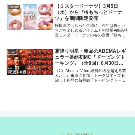
描きおろしカバーにて2025年9月17日
【ミスタードーナツ】3月5日
Gourmet
（水）に発売するこ...
（水）から『桜もちっとドーナ
ツ』を期間限定発売
桜風味のもちっと生地に、今年は桜とい
ちごを楽しめるアイテムも初登場■商品特
長ミスタードーナツの春の定番『桜もち
っとドーナツ』が今年も登場。『桜もち
っとドーナツ』は“桜もち”をイメージして
開発し、桜風味のもちっとした生地の食
霜降り明星・粗品のABEMAレギ
News
感と、桜のお花の形...
ュラー番組初MC『ドーピングト
ーキング』（全8回）8月30日
（土）夜10時より放送決定! 【コ
（C）AbemaTV,Inc.総勢40名を超える芸
メント到着】
人たちが番組に参加！トークはすべて初
卸し！粗品の新番組「ドーピングトーキ
ング」ABEMAで無料配信決定『ドーピン
グトーキング』のためだけに得た強烈な
実体験を、己の話術でエピソードトーク
に昇華...