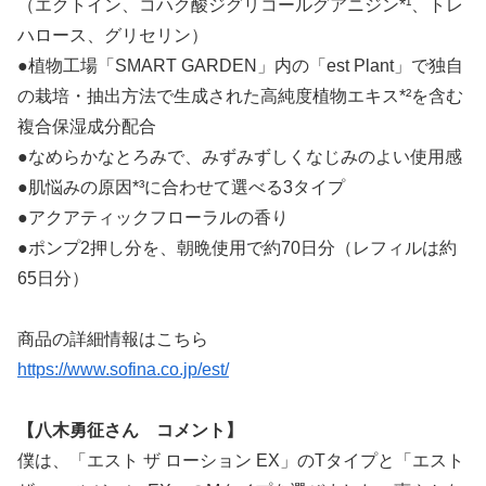
（エクトイン、コハク酸ジグリコールグアニジン*¹、トレ
ハロース、グリセリン）
●植物工場「SMART GARDEN」内の「est Plant」で独自
の栽培・抽出方法で生成された高純度植物エキス*²を含む
複合保湿成分配合
●なめらかなとろみで、みずみずしくなじみのよい使用感
●肌悩みの原因*³に合わせて選べる3タイプ
●アクアティックフローラルの香り
●ポンプ2押し分を、朝晩使用で約70日分（レフィルは約
65日分）
商品の詳細情報はこちら
https://www.sofina.co.jp/est/
【八木勇征さん コメント】
僕は、「エスト ザ ローション EX」のTタイプと「エスト