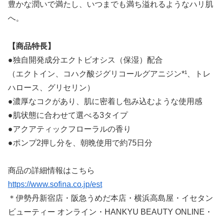
豊かな潤いで満たし、いつまでも満ち溢れるようなハリ肌
へ。
【商品特長】
●独自開発成分エクトビオシス（保湿）配合
（エクトイン、コハク酸ジグリコールグアニジン*¹、トレ
ハロース、グリセリン）
●濃厚なコクがあり、肌に密着し包み込むような使用感
●肌状態に合わせて選べる3タイプ
●アクアティックフローラルの香り
●ポンプ2押し分を、朝晩使用で約75日分
商品の詳細情報はこちら
https://www.sofina.co.jp/est
＊伊勢丹新宿店・阪急うめだ本店・横浜高島屋・イセタン
ビューティー オンライン・HANKYU BEAUTY ONLINE・