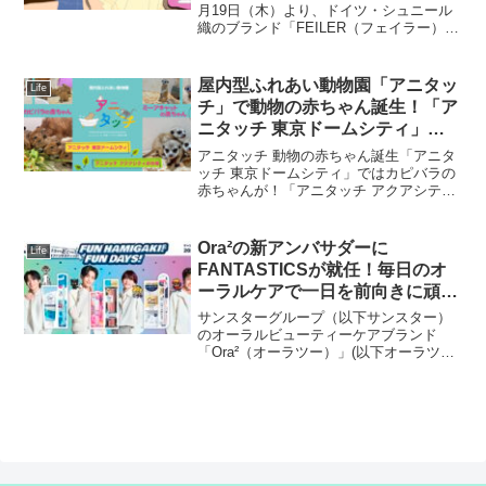
ル・イラストレーターの田中シェ
月19日（木）より、ドイツ・シュニール
織のブランド「FEILER（フェイラー）」
ンと初コラボレーションライター
のギフトコンセプトショップ
あかしゆかによる「心はいつだっ
「LOVERARY BY FEILER（ラブラリー
て踊れる。」物語を10ヶ月連続公
バイ フェイラー）」の10周年を記念し
屋内型ふれあい動物園「アニタッ
Life
開
た...
チ」で動物の赤ちゃん誕生！「ア
ニタッチ 東京ドームシティ」で
はカピバラが！「アニタッチ ア
アニタッチ 動物の赤ちゃん誕生「アニタ
クアシティお台場」ではミーアキ
ッチ 東京ドームシティ」ではカピバラの
赤ちゃんが！「アニタッチ アクアシティ
ャットが！
お台場」でミーアキャットの赤ちゃんが
誕生！！伊豆シャボテン動物公園が運営
する屋内型ふれあい動物園「アニタッチ
Ora²の新アンバサダーに
Life
東京ドームシティ...
FANTASTICSが就任！毎日のオ
ーラルケアで一日を前向きに頑張
る女性にエールを送る新
サンスターグループ（以下サンスター）
WEBCM「FUN HAMIGAKI! FUN
のオーラルビューティーケアブランド
「Ora²（オーラツー）」(以下オーラツ
DAYS!」3月21日（金）より公
ー）は、FANTASTICSを期間限定のアン
開！数量限定コラボデザイン製品
バサダーに起用し、3月21日（金）より新
の発売やオリジナルグッズが当た
WEBCM「FUN HAMIGAKI! FUN...
るキャンペーンも実施