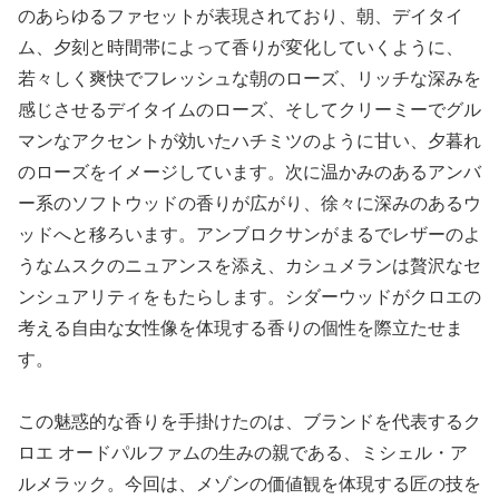
のあらゆるファセットが表現されており、朝、デイタイ
ム、夕刻と時間帯によって香りが変化していくように、
若々しく爽快でフレッシュな朝のローズ、リッチな深みを
感じさせるデイタイムのローズ、そしてクリーミーでグル
マンなアクセントが効いたハチミツのように甘い、夕暮れ
のローズをイメージしています。次に温かみのあるアンバ
ー系のソフトウッドの香りが広がり、徐々に深みのあるウ
ッドへと移ろいます。アンブロクサンがまるでレザーのよ
うなムスクのニュアンスを添え、カシュメランは贅沢なセ
ンシュアリティをもたらします。シダーウッドがクロエの
考える自由な女性像を体現する香りの個性を際立たせま
す。
この魅惑的な香りを手掛けたのは、ブランドを代表するク
ロエ オードパルファムの生みの親である、ミシェル・ア
ルメラック。今回は、メゾンの価値観を体現する匠の技を