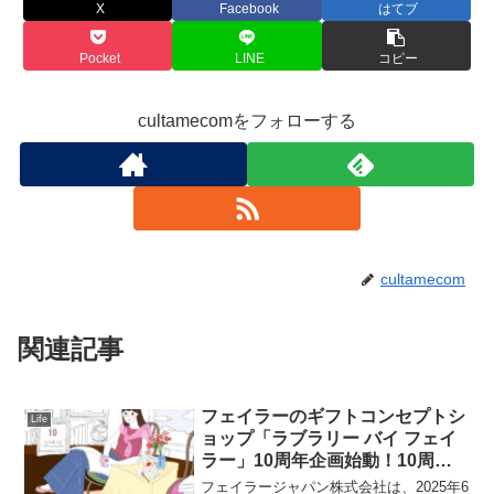
X
Facebook
はてブ
Pocket
LINE
コピー
cultamecomをフォローする
cultamecom
関連記事
フェイラーのギフトコンセプトシ
Life
ョップ「ラブラリー バイ フェイ
ラー」10周年企画始動！10周年
記念特設サイトがオープンモデ
フェイラージャパン株式会社は、2025年6