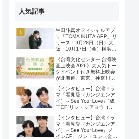
人気記事
生田斗真オフィシャルアプ
リ「TOMA IKUTA APP」リ
リース！9月28日（日）大
阪・10月17日（金）横浜に
て、第2回ファンミーティ
《台湾文化センター 台湾映
ング開催！
画上映会2026》大人気トー
クイベント付き無料上映会
が北海道、東京、神奈川、
京都、大阪の５都市で開催
【インタビュー】台湾ドラ
決定!
マ『看見愛（カンジエンア
イ）～See Your Love』“成
王CP”リン・ジアヨウ（林
家佑）＆エドウィン・リン
【インタビュー】台湾ドラ
（林詠傑）インタビュー
マ『看見愛（カンジエンア
イ）～See Your Love』メ
インCP、ジン・ユン（金