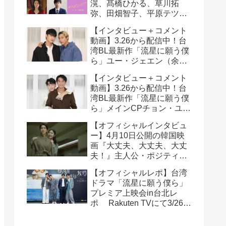
滉、髙橋ひかる、草川拓
弥、田畑智子、平原テツら
追加キャスト解禁！
【インタビュー＋コメント
動画】3.26から配信中！台
湾BL最新作「流星に願う僕
ら」ユー・ジェエン（余杰
恩）＆各務孝太（かがみこ
【インタビュー＋コメント
うた）インタビュー！サイ
動画】3.26から配信中！台
ン入りチェキ読プレも
湾BL最新作「流星に願う僕
ら」メインCPチョン・ユエ
シュエン（鍾岳軒）＆チュ
【オフィシャルインタビュ
ー・モンシュエン（初孟
ー】4月10日公開の韓国映
軒） インタビュー！サイン
画『大丈夫、大丈夫、大丈
入りチェキ読プレも
夫！』主人公・ポジティブ
少女イニョン役のイ・レが
【オフィシャルレポ】台湾
映画の見どころを紹介！
ドラマ「流星に願う僕ら」
プレミア上映会in台北レ
ポ Rakuten TVにて3/26～
日台同時独占配信中！