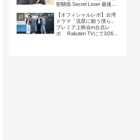
密關係 Secret Lover 最後の
約束』主演GUNO（王君
【オフィシャルレポ】台湾
豪）＆Chance（成晞）イン
ドラマ「流星に願う僕ら」
タビュー 12月26日(金)よ
プレミア上映会in台北レ
りシネマート新宿ほか全国
ポ Rakuten TVにて3/26～
公開！
日台同時独占配信中！