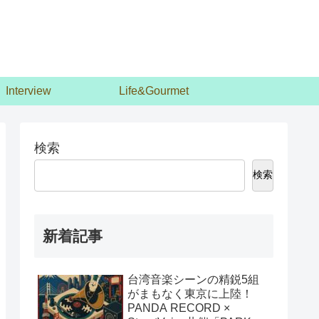
Interview
Life&Gourmet
検索
検索
新着記事
台湾音楽シーンの精鋭5組
がまもなく東京に上陸！
PANDA RECORD ×