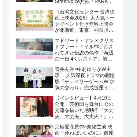
StreetVoice共催「PARK
PARK @ Tokyo」チケット
《台湾文化センター 台湾映
好評発売中！
画上映会2026》大人気トー
クイベント付き無料上映会
が北海道、東京、神奈川、
京都、大阪の５都市で開催
エドワード・ヤン × クリス
決定!
トファー・ドイル!“幻”とさ
れてきた伝説の傑作『海辺
の一日 4K レストア』初の
一般劇場公開決定！ 代表作
菅井友香×中村ゆりかW主
『恐怖分子 デジタルリマス
演！ 人気深夜ドラマの劇場
ター』上映も!
版『チェイサーゲームW 水
魚の交わり』完成披露イベ
ント公式レポ 一夜限りの
【インタビュー】4月10日
恋愛相談トーク開催！
公開！芸術団を舞台に心の
交流を描いた感動作『大丈
夫、大丈夫、大丈夫！』キ
ム・へヨン監督インタビュ
京極夏彦原作×奈緒主演 映
ー
画『死ねばいいのに』前原