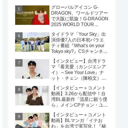
雲）& ライデン・リン（林
グローバルアイコン G-
宇）インタビュー
DRAGON、ワールドツアー
で大阪に凱旋！G-DRAGON
2025 WORLD TOUR
[Übermensch] IN OSAKA :
タイドラマ「Your Sky」出
ENCORE 9月23日(火・
演俳優7人の日本初バラエ
祝)18:00よりファンクラブ
ティ番組『What’s on your
先行受付開始！！
Tokyo sky?』CSチャンネ
ル・日テレプラスにて9月7
【インタビュー】台湾ドラ
日（日）19時30分 独占放
マ『看見愛（カンジエンア
送！！
イ）～See Your Love』ナ
ット・チェン（陳柏文）イ
ンタビュー
【インタビュー＋コメント
動画】3.26から配信中！台
湾BL最新作「流星に願う僕
ら」メインCPチョン・ユエ
シュエン（鍾岳軒）＆チュ
【インタビュー＋コメント
ー・モンシュエン（初孟
動画】BLマンガ「イテお
軒） インタビュー！サイン
わ」を台湾で実写化！『秘
入りチェキ読プレも