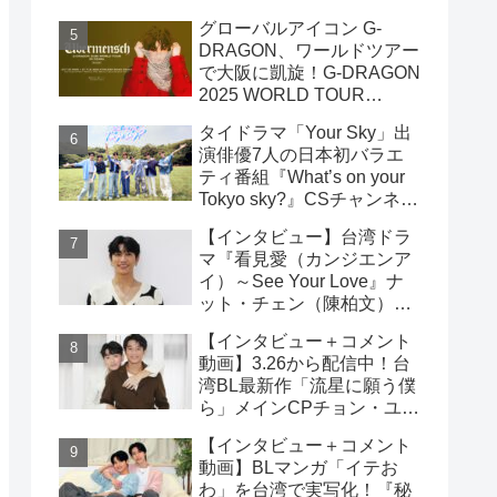
雲）& ライデン・リン（林
グローバルアイコン G-
宇）インタビュー
DRAGON、ワールドツアー
で大阪に凱旋！G-DRAGON
2025 WORLD TOUR
[Übermensch] IN OSAKA :
タイドラマ「Your Sky」出
ENCORE 9月23日(火・
演俳優7人の日本初バラエ
祝)18:00よりファンクラブ
ティ番組『What’s on your
先行受付開始！！
Tokyo sky?』CSチャンネ
ル・日テレプラスにて9月7
【インタビュー】台湾ドラ
日（日）19時30分 独占放
マ『看見愛（カンジエンア
送！！
イ）～See Your Love』ナ
ット・チェン（陳柏文）イ
ンタビュー
【インタビュー＋コメント
動画】3.26から配信中！台
湾BL最新作「流星に願う僕
ら」メインCPチョン・ユエ
シュエン（鍾岳軒）＆チュ
【インタビュー＋コメント
ー・モンシュエン（初孟
動画】BLマンガ「イテお
軒） インタビュー！サイン
わ」を台湾で実写化！『秘
入りチェキ読プレも