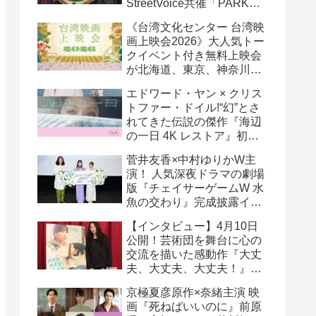
StreetVoice共催「PARK
PARK @ Tokyo」チケット
《台湾文化センター 台湾映
好評発売中！
画上映会2026》大人気トー
クイベント付き無料上映会
が北海道、東京、神奈川、
京都、大阪の５都市で開催
エドワード・ヤン × クリス
決定!
トファー・ドイル!“幻”とさ
れてきた伝説の傑作『海辺
の一日 4K レストア』初の
一般劇場公開決定！ 代表作
菅井友香×中村ゆりかW主
『恐怖分子 デジタルリマス
演！ 人気深夜ドラマの劇場
ター』上映も!
版『チェイサーゲームW 水
魚の交わり』完成披露イベ
ント公式レポ 一夜限りの
【インタビュー】4月10日
恋愛相談トーク開催！
公開！芸術団を舞台に心の
交流を描いた感動作『大丈
夫、大丈夫、大丈夫！』キ
ム・へヨン監督インタビュ
京極夏彦原作×奈緒主演 映
ー
画『死ねばいいのに』前原