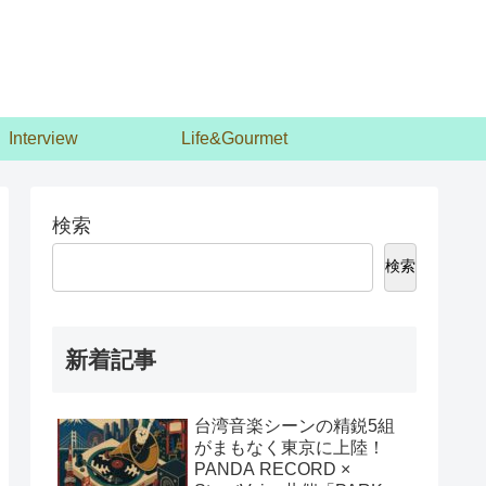
Interview
Life&Gourmet
検索
検索
新着記事
台湾音楽シーンの精鋭5組
がまもなく東京に上陸！
PANDA RECORD ×