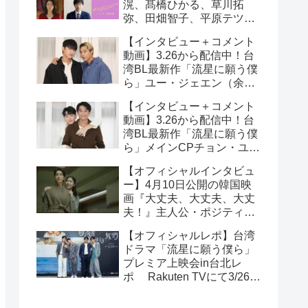
滉、髙橋ひかる、草川拓
弥、田畑智子、平原テツら
追加キャスト解禁！
【インタビュー＋コメント
動画】3.26から配信中！台
湾BL最新作「流星に願う僕
ら」ユー・ジェエン（余杰
恩）＆各務孝太（かがみこ
【インタビュー＋コメント
うた）インタビュー！サイ
動画】3.26から配信中！台
ン入りチェキ読プレも
湾BL最新作「流星に願う僕
ら」メインCPチョン・ユエ
シュエン（鍾岳軒）＆チュ
【オフィシャルインタビュ
ー・モンシュエン（初孟
ー】4月10日公開の韓国映
軒） インタビュー！サイン
画『大丈夫、大丈夫、大丈
入りチェキ読プレも
夫！』主人公・ポジティブ
少女イニョン役のイ・レが
【オフィシャルレポ】台湾
映画の見どころを紹介！
ドラマ「流星に願う僕ら」
プレミア上映会in台北レ
ポ Rakuten TVにて3/26～
日台同時独占配信中！