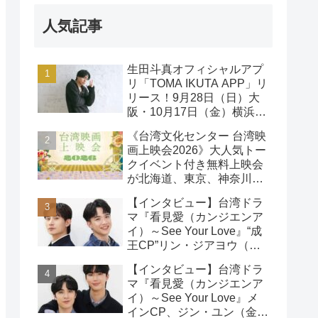
人気記事
生田斗真オフィシャルアプ
リ「TOMA IKUTA APP」リ
リース！9月28日（日）大
阪・10月17日（金）横浜に
て、第2回ファンミーティ
《台湾文化センター 台湾映
ング開催！
画上映会2026》大人気トー
クイベント付き無料上映会
が北海道、東京、神奈川、
京都、大阪の５都市で開催
【インタビュー】台湾ドラ
決定!
マ『看見愛（カンジエンア
イ）～See Your Love』“成
王CP”リン・ジアヨウ（林
家佑）＆エドウィン・リン
【インタビュー】台湾ドラ
（林詠傑）インタビュー
マ『看見愛（カンジエンア
イ）～See Your Love』メ
インCP、ジン・ユン（金