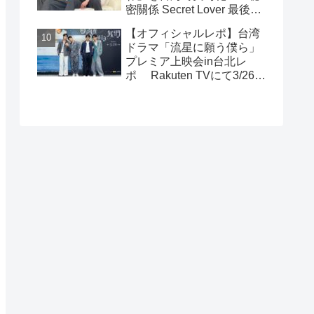
密關係 Secret Lover 最後の
約束』主演GUNO（王君
【オフィシャルレポ】台湾
豪）＆Chance（成晞）イン
ドラマ「流星に願う僕ら」
タビュー 12月26日(金)よ
プレミア上映会in台北レ
りシネマート新宿ほか全国
ポ Rakuten TVにて3/26～
公開！
日台同時独占配信中！