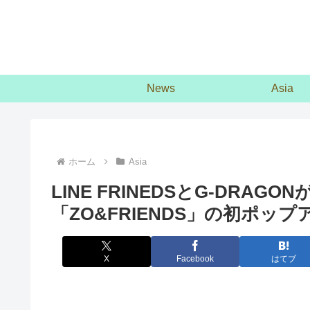
News
Asia
ホーム
Asia
LINE FRINEDSとG-DRA
「ZO&FRIENDS」の初ポッ
X
Facebook
はてブ