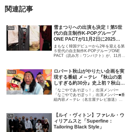
関連記事
雪まつりへの出演も決定！第5世
Asia
代の自主制作K-POPグループ
ONE PACTが11月2日に2025
ONE PACT HALL LIVE
まもなく韓国デビューから2年を迎える第
[ONEPACT : FRAGMENT]開催！
５世代の自主制作K-POPグループONE
PACT（読み方：ワンパクト）が、11月2
10月18日(土)12:00からチケット
日に渋谷区文化総合センター大和田さく
一般発売スタート
らホールで、2025 ONE PACT HALL
LIVE を開催することが決定。...
ロバート秋山がやりたい企画を実
News
現する番組 メ～テレ 『秋山の楽
しすぎる約30分』史上初？秋山が
演出する “ガチの教育番組” 「な
「なごやであそぼっ！」出演メンバー
ごやであそぼっ！」 で子どもた
「なごやであそぼっ！」出演メンバー■番
組内容メ～テレ（名古屋テレビ放送）制
ちが困惑！？6月28日（土）深夜
作の 月１回放送のバラエティ番組『秋山
０時～放送！YouTube & TVerで
の楽しすぎる約30分』。「秋山がやりた
見逃し配信
い企画を実現する」をテーマに“とにかく
【ルイ・ヴィトン】ファレル・ウ
Life
楽しく”放送中！６...
ィリアムスと「Superfine：
Tailoring Black Style」