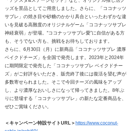
「アクスタ&ステージセット」など、オリジナル推し活グ
ッズを景品としてご用意しました。さらに、「ココナッツ
サブレ」の焼き目や砂糖のかかり具合といったわずかな違
いを見破る高難度のオリジナルゲーム「ココナッツサブレ
神経衰弱」が登場。“ココナッツサブレ愛”に自信がある方
も、そうでない方も、挑戦をお待ちしております。
さらに、6月30日（月）に新商品「ココナッツサブレ 濃厚
ベイクドチーズ」を全国で発売します。2023年と2024年
に期間限定で発売した「ココナッツサブレ ベイクドチー
ズ」がご好評をいただき、販売終了後には復活を望む声が
多数寄せられました。そこで今回チーズの風味をアップ
し、より濃厚なおいしさになって帰ってきました。8年ぶ
りに登場する「ココナッツサブレ」の新たな定番商品を、
ぜひご賞味ください。
＜キャンペーン特設サイトURL＞
https://www.coconut-