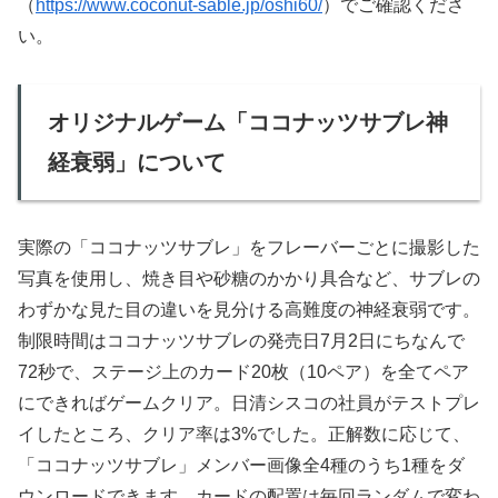
（
https://www.coconut-sable.jp/oshi60/
）でご確認くださ
い。
オリジナルゲーム「ココナッツサブレ神
経衰弱」について
実際の「ココナッツサブレ」をフレーバーごとに撮影した
写真を使用し、焼き目や砂糖のかかり具合など、サブレの
わずかな見た目の違いを見分ける高難度の神経衰弱です。
制限時間はココナッツサブレの発売日7月2日にちなんで
72秒で、ステージ上のカード20枚（10ペア）を全てペア
にできればゲームクリア。日清シスコの社員がテストプレ
イしたところ、クリア率は3%でした。正解数に応じて、
「ココナッツサブレ」メンバー画像全4種のうち1種をダ
ウンロードできます。カードの配置は毎回ランダムで変わ