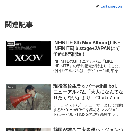
cultamecom
関連記事
INFINITE 8th Mini Album [LIKE
Asia
INFINITE] b.stage+JAPANにて
予約販売開始！
INFINITEの8thミニアルバム「LIKE
INFINITE」の予約販売が始まりました。
今回のアルバムは、デビュー15周年を記
念した完全体でのカムバック作として、
ファンの期待を更に高めています。特
に、b.stage+ JAPANで購入す...
現役高校生ラッパーedhiii boi、
News
ニューアルバム「大人になんてな
りたくない」より、Chaki Zuluプ
ロデュースの同タイトル配信シン
アーティスト/プロデューサーとして活動
グルMVを公開
するSKY-HIがCEOを務めるマネジメン
ト/レーベル・BMSGの現役高校生ラッパ
ーedhiii boiが4月9日にリリースするニュ
ーアルバム「大人になんてなりたくな
い」から配信シングル「大人になんて
韓国が誇る二大名優ハ・ジョンウ
Asia