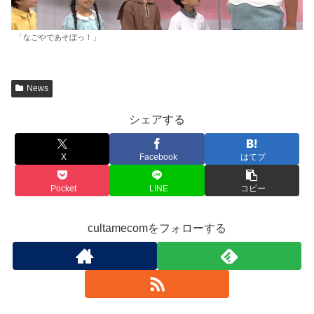
「なごやであそぼっ！」
News
シェアする
X
Facebook
はてブ
Pocket
LINE
コピー
cultamecomをフォローする