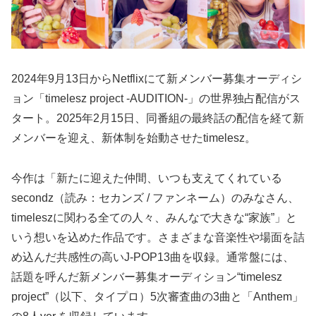
2024年9月13日からNetflixにて新メンバー募集オーディシ
ョン「timelesz project -AUDITION-」の世界独占配信がス
タート。2025年2月15日、同番組の最終話の配信を経て新
メンバーを迎え、新体制を始動させたtimelesz。
今作は「新たに迎えた仲間、いつも支えてくれている
secondz（読み：セカンズ / ファンネーム）のみなさん、
timeleszに関わる全ての人々、みんなで大きな“家族”」と
いう想いを込めた作品です。さまざまな音楽性や場面を詰
め込んだ共感性の高いJ-POP13曲を収録。通常盤には、
話題を呼んだ新メンバー募集オーディション“timelesz
project”（以下、タイプロ）5次審査曲の3曲と「Anthem」