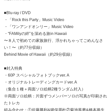
■Blu-ray / DVD
・「Rock this Party」Music Video
・「ワンアンドオンリー」Music Video
・“FAMilyの絆”を深める旅in Hawaii
〜８人で初めての家族旅行、浮かれちゃってごめんなさ
い！〜（約77分収録）
Behind Movie of Hawaii（約29分収録）
■封入特典
・60P スペシャルフォトブックver. A
・オリジナルトレーディングカードver. A
（集合１種＋両面ソロ絵柄2種ランダム封入）
※両面ソロ絵柄：片面ずつメンバーソロの写真が印刷され
たトレカ
組み合わせ：①佐藤勝利&猪俣周杜②菊池風磨&橋本将生