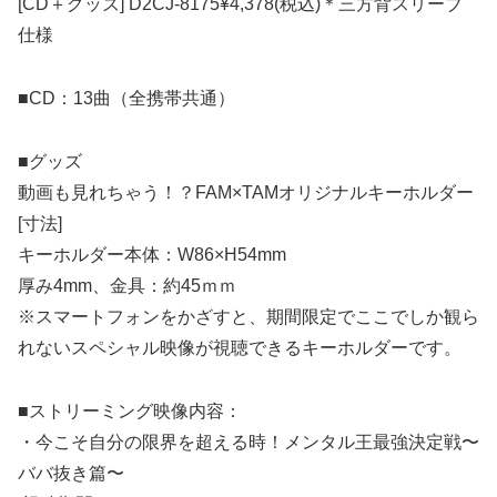
[CD＋グッズ] D2CJ-8175¥4,378(税込)＊三方背スリーブ
仕様
■CD：13曲（全携帯共通）
■グッズ
動画も見れちゃう！？FAM×TAMオリジナルキーホルダー
[寸法]
キーホルダー本体：W86×H54mm
厚み4mm、金具：約45ｍｍ
※スマートフォンをかざすと、期間限定でここでしか観ら
れないスペシャル映像が視聴できるキーホルダーです。
■ストリーミング映像内容：
・今こそ自分の限界を超える時！メンタル王最強決定戦〜
ババ抜き篇〜