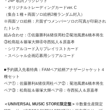
・24P 歌詞ブックレット
・オリジナルトレーディングカードver. C
（集合１種＋両面ソロ絵柄2種ランダム封入）
※両面ソロ絵柄：片面ずつメンバーソロの写真が印刷され
たトレカ
組み合わせ：①佐藤勝利&猪俣周杜②菊池風磨&橋本将生
③松島聡＆篠塚大輝④寺西拓人＆原嘉孝
・シリアルコード入りプレイリストカード
・スペシャル企画応募用シリアルコード
■予約購入先着特典：FAMペア絵柄アナザージャケット４
種セット
ペア①：佐藤勝利&猪俣周杜ペア②：菊池風磨&橋本将生
ペア③：松島聡＆篠塚大輝ペア④：寺西拓人＆原嘉孝
＜UNIVERSAL MUSIC STORE限定盤＞
※数量生産限定