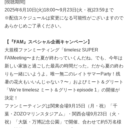
[視聴期間]
2025年6月10日(火)18:00〜9月23日(火・祝)23:59まで
※配信スケジュールは変更になる可能性がございますので
あらかじめご了承ください。
【『FAM』スペシャル企画キャンペーン】
大規模ファンミーティング「timelesz SUPER
FAMeeting〜また夏が終わっていくんだね。でも、今年は
新しい家族と過ごした最高の時間だった。だから夏の終わ
りも一緒にいようよ。唯一無二のレイトサマーParty！残
暑の花火もいいんじゃない？〜」およびミート＆グリート
「We’re timelesz ミート＆グリートepisode 1」の開催が
決定！
ファンミーティングは関東会場9月15日（月・祝）「千
葉・ZOZOマリンスタジアム」・関西会場9月23日（火・
祝）「大阪・万博記念公園」で開催、合わせて約5万名様