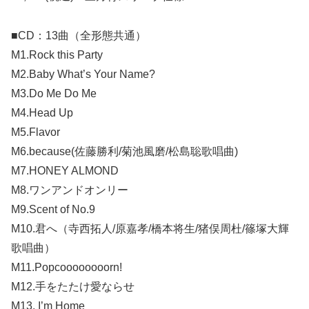
■CD：13曲（全形態共通）
M1.Rock this Party
M2.Baby What’s Your Name?
M3.Do Me Do Me
M4.Head Up
M5.Flavor
M6.because(佐藤勝利/菊池風磨/松島聡歌唱曲)
M7.HONEY ALMOND
M8.ワンアンドオンリー
M9.Scent of No.9
M10.君へ（寺西拓人/原嘉孝/橋本将生/猪俣周杜/篠塚大輝
歌唱曲）
M11.Popcoooooooorn!
M12.手をたたけ愛ならせ
M13. I’m Home