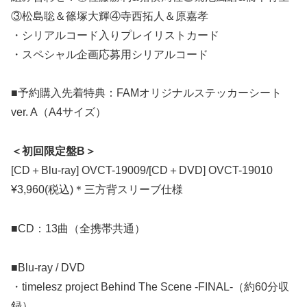
③松島聡＆篠塚大輝④寺西拓人＆原嘉孝
・シリアルコード入りプレイリストカード
・スペシャル企画応募用シリアルコード
■予約購入先着特典：FAMオリジナルステッカーシート
ver. A（A4サイズ）
＜初回限定盤B＞
[CD＋Blu-ray] OVCT-19009/[CD＋DVD] OVCT-19010
¥3,960(税込)＊三方背スリーブ仕様
■CD：13曲（全携帯共通）
■Blu-ray / DVD
・timelesz project Behind The Scene -FINAL-（約60分収
録）