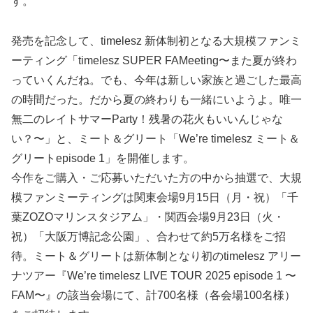
す。
発売を記念して、timelesz 新体制初となる大規模ファンミ
ーティング「timelesz SUPER FAMeeting〜また夏が終わ
っていくんだね。でも、今年は新しい家族と過ごした最高
の時間だった。だから夏の終わりも一緒にいようよ。唯一
無二のレイトサマーParty！残暑の花火もいいんじゃな
い？〜」と、ミート＆グリート「We’re timelesz ミート＆
グリートepisode 1」を開催します。
今作をご購入・ご応募いただいた方の中から抽選で、大規
模ファンミーティングは関東会場9月15日（月・祝）「千
葉ZOZOマリンスタジアム」・関西会場9月23日（火・
祝）「大阪万博記念公園」、合わせて約5万名様をご招
待。ミート＆グリートは新体制となり初のtimelesz アリー
ナツアー『We’re timelesz LIVE TOUR 2025 episode 1 〜
FAM〜』の該当会場にて、計700名様（各会場100名様）