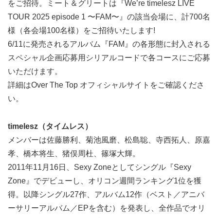
をご招待。ミート＆グリートは『We’re timelesz LIVE
TOUR 2025 episode 1 〜FAM〜』の該当会場に、計700名
様（各会場100名様）をご招待いたします!
6/11に発売されるアルバム『FAM』の各形態に封入される
スペシャル企画応募用シリアルコードで各コースにご応募
いただけます。
詳細はOver The Top オフィシャルサイトをご確認くださ
い。
timelesz（タイムレス）
メンバーは佐藤勝利、菊池風磨、松島聡、寺西拓人、原嘉
孝、橋本将生、猪俣周杜、篠塚大輝。
2011年11月16日、Sexy Zoneとしてシングル『Sexy
Zone』でデビューし、オリコン週間ランキング1位を獲
得。以降シングル27作、アルバム12作（ベスト／アニバ
ーサリーアルバム／EPを含む）を発表し、全作品でオリ