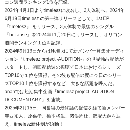
コン週間ランキング1位を記録。
2024年4月1日よりtimeleszに改名し、3人体制へ。2024年
6月19日timelesz の第一弾リリースとして、1st EP
『timelesz』 をリリース、3人体制で最後のシングル
『because』を2024年11月20日にリリースし、オリコン
週間ランキング１位を記録。
2024年9月13日からはNetflixにて新メンバー募集オーディ
ション「timelesz project -AUDITION-」の世界独占配信が
スタートし、初回配信週の視聴で日本におけるシリーズ
TOP10で１位を獲得。その後も配信の度に今日のシリー
ズTOP10上位を獲得するなど、大きな話題を呼んだ。
ananでは短期集中企画『timelesz project -AUDITION-
DOCUMENTARY』を連載。
2025年2月15日、同番組の最終話の配信を経て新メンバー
寺西拓人、原嘉孝、橋本将生、猪俣周杜、篠塚大輝を迎
え、timelesz新体制が始動！