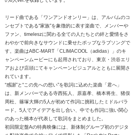
の8人ver.を収録しています。
リード曲である「ワンアンドオンリー」は、アルバムのコ
ンセプトである“家族”を象徴的に表す楽曲で、メンバーや
ファン、timeleszに関わる全ての人たちとの絆と愛情をさ
わやかで前向きなサウンドに乗せたポップなラブソングで
す。楽曲はABC-MART「CLIMACOOL（adidas）」のキ
ャンペーンムービーにも起用されており、東京・渋谷エリ
アおよび店頭にてキャンペーンビジュアルとともに展開さ
れています。
“感謝”と“この先への想い”を歌詞に込めた楽曲「君へ」
は、新メンバーである寺西拓人、原嘉孝、橋本将生、猪俣
周杜、篠塚大輝の5人が初めて作詞に挑戦したミドルバラ
ード。5人でアイデアを出し合い、中でも作詞に強い関心
のあった橋本が代表して歌詞をまとめました。
初回限定盤Aの特典映像には、新体制グループ初のデジタ