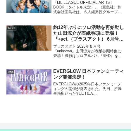
『LIL LEAGUE OFFICIAL ARTIST
BOOK（タイトル未定）』（宝島社）株
式会社宝島社は、６人組男性グループ
「LIL LEAGUE（リル リーグ）」初のア
ーティストブック『LIL LEAGUE
OFFICIAL ARTI...
約12年ぶりにソロ活動を再始動し
News
た山田涼介が表紙巻頭に登場！
『+act.（プラスアクト） 6月号』
2025年5月12日発売
プラスアクト 2025年６月号
『unknown』山田涼介が表紙巻頭特集に
登場！撮影はソロアルバム『RED』を撮
影した韓国のカメラマン2025年4月にリリ
ースされた初のソロアルバム『RED』の
ジャケットを撮影した韓国のカメラマン
EVERGLOW 日本ファンミーティ
Asia
が表紙巻頭の...
ング開催決定！
EVERGLOWの2025年日本ファンミーテ
ィングの開催が発表された。先日、所属
事務所だったYUE HUA
ENTERTAINMENTとの契約解除がグルー
プの解散と記事化され、 多くのファンが
悲しんだが、解散ではなく既存の所属事
務所との契約...