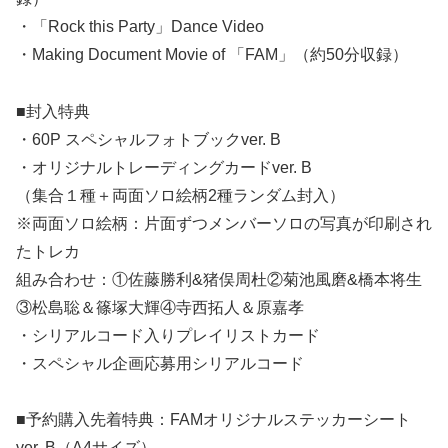
・「Rock this Party」Dance Video
・Making Document Movie of 「FAM」（約50分収録）
■封入特典
・60P スペシャルフォトブックver. B
・オリジナルトレーディングカードver. B
（集合１種＋両面ソロ絵柄2種ランダム封入）
※両面ソロ絵柄：片面ずつメンバーソロの写真が印刷され
たトレカ
組み合わせ：①佐藤勝利&猪俣周杜②菊池風磨&橋本将生
③松島聡＆篠塚大輝④寺西拓人＆原嘉孝
・シリアルコード入りプレイリストカード
・スペシャル企画応募用シリアルコード
■予約購入先着特典：FAMオリジナルステッカーシート
ver. B（A4サイズ）