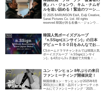
Asia
夜』ハ・ジョンウ、キム・ナムギ
ルを追い詰める！緊迫のツーショ
ット本編映像解禁！！撮影の合間
ⓒ 2025 BARUNSON E&A, Eulji Creative,
のオフショット写真も解禁！！
Sanai Pictures Co. Ltd. All rights
reserved.韓国が誇る名優ハ・ジョンウと
キム・ナムギルによる待望の共演が実現
した最新作『ブ...
韓国人気ボーイズグループ
Asia
「n.SSign(エンサイン)」の日本
デビュー５００日をみんなでお祝
いしよう！n.SSign(エンサイン)
CSホームドラマチャンネルでは韓国人気
日本デビュー５００日記念動画が
ボーイズグループ「n.SSign(エンサイ
ン)」を4月から3ヶ月連続で大特集！
「東銀座スクエアビジョン」に登
n.SSignの初アリーナ単独公演のほか、記
場！CSホームドラマチャンネル
録映画やインタビュー番組をTV初・独占
放送します。明日4月11日(金)、n.SS...
ユン・サンヒョン 8年ぶりの来日
Asia
ファンミーティング開催決定！
韓国俳優ユン・サンヒョンが2025年8月
30日(土) に東京・品川インターシティホ
ールにてファンミーティング「2025
YOON SANG HYUN JAPAN SPECIAL
FANMEETING」を開催する。8年ぶりの
来日ファンミーティ...