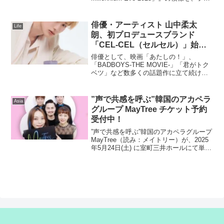
2025」』フジテレビTWO ドラ
テレビTWO ドラマ・アニメで独占放送す
マ・アニメ３月29日（土）21時
ることが決定した。『The Millennium
～24時
Eve』は、...
俳優・アーティスト 山中柔太
Life
朗、初プロデュースブランド
「CEL-CEL（セルセル）」始
動。“Charge・Euphoria・
俳優として、映画「あたしの！」、
Luscious”香りで日常に小さな幸
「BADBOYS-THE MOVIE-」「君がトク
ベツ」など数多くの話題作に立て続けに
せと自信を添える春夏フレグラン
出演し話題を呼び、SNSを中心に楽曲
ス
「イイじゃん」が大バズリ中のM!LKのメ
ンバーとしても活躍中の山中柔太朗が、
”声で共感を呼ぶ”韓国のアカペラ
Asia
初のプロデ...
グループ MayTree チケット予約
受付中！
”声で共感を呼ぶ”韓国のアカペラグループ
MayTree（読み：メイトリー）が、2025
年5月24日(土) に室町三井ホールにて単独
来日コンサート「MayTree spring concert
"Harmony Bloom"」を開催するにあた...