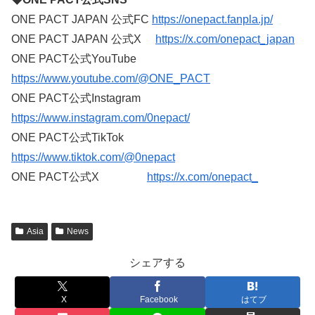
ONE PACT JAPAN 公式FC
https://onepact.fanpla.jp/
ONE PACT JAPAN 公式X
https://x.com/onepact_japan
ONE PACT公式YouTube
https://www.youtube.com/@ONE_PACT
ONE PACT公式Instagram
https://www.instagram.com/0nepact/
ONE PACT公式TikTok
https://www.tiktok.com/@0nepact
ONE PACT公式X
https://x.com/onepact_
Asia
News
シェアする
X
Facebook
はてブ