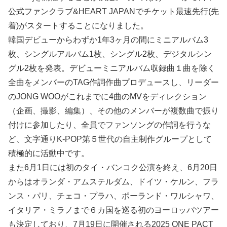
公式ファンクラブ&HEART JAPANでチケット最速先行(先
着)がスタートすることになりました。
韓国デビューからわずか1年3ヶ月の間にミニアルバム3
枚、シングルアルバム1枚、シングル2枚、デジタルシン
グル2枚を発表。デビューミニアルバム収録曲１曲を除く
全曲をメンバーのTAG作詞作曲プロデュースし、リーダー
のJONG WOOがこれまでに4曲のMVをディレクション
（企画、撮影、編集）、その他のメンバーが複数曲で振り
付けに参加したり、全員でファンソングの作詞を行うな
ど、文字通りK-POP第５世代の自主制作グループとして
積極的に活動中です。
また6月1日には初のタイ・バンコク公演を終え、6月20日
からはオランダ・アムステルダム、ドイツ・ケルン、フラ
ンス・パリ、チェコ・プラハ、ポーランド・ワルシャワ、
イタリア・ミラノまで６カ国を巡る初のヨーロッパツアー
も決定しており、7月19日に開催される2025 ONE PACT