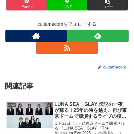
Pocket
LINE
コピー
cultamecomをフォローする
cultamecom
関連記事
LUNA SEA｜GLAY 伝説の一夜
News
が蘇る！25年の時を越え、再び東
京ドームで競演するライブの模様
を独占放送！『LUNA SEA｜
２月22日（土）に東京ドームで開催され
GLAY 「The Millennium Eve
る 『LUNA SEA｜GLAY 「The
Millennium Eve 2025」』の模様を、フジ