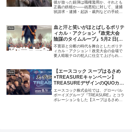
（金）全国公開決定！特報&場面
彼が放った銃弾は職権濫用か、それとも
写真解禁 ！
正義の鉄槌か——凶悪犯に対して、逮捕
状請求・逮捕・起訴・裁判などの手続き
を省略して、警察官が犯罪現場で射殺す
る「特例射殺〈エンカウンター〉」。警
察官が行使する暴力に正面から疑義を突
血と汗と笑いがほとばしるポリテ
Asia
きつける社会派アクション...
ィカル・アクション『政党大会
陰謀のタイムループ』5月2 日(金)
より全国公開決定 ! ポスタービジ
不寛容と分断の時代を舞台としたポリテ
ュアルと予告編が解禁
ィカル・アクション！政党大会の会場で
要人暗殺テロの犯人に仕立て上げられた
青年が、タイムループを繰り返すポリテ
ィカル・アクション『政党大会 陰謀の
タイムループ』(配給：SPACEBOX) が、
【エースコック スープはるさめ
Asia
5月2 日(金...
×TREASUREキャンペーン】
TREASUREデザインのQUOカー
ドPayなど豪華景品が当たるコラ
エースコック株式会社では、グローバル
ボキャンペーンが5月1日（木）よ
ボーイズグループ『TREASURE』とコラ
ボレーションをした【スープはるさめ
り開催
×TREASUREキャンペーン】を実施しま
す。推しと一緒にスープはるさめを楽し
もう【キャンペーン期間】2025年5月1日
（木）～...