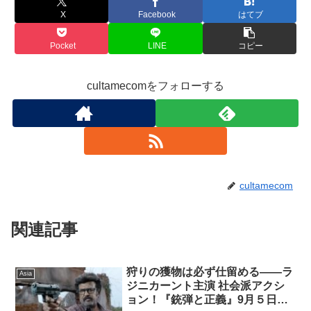
X
Facebook
はてブ
Pocket
LINE
コピー
cultamecomをフォローする
cultamecom
関連記事
狩りの獲物は必ず仕留める――ラ
Asia
ジニカーント主演 社会派アクシ
ョン！『銃弾と正義』9月５日