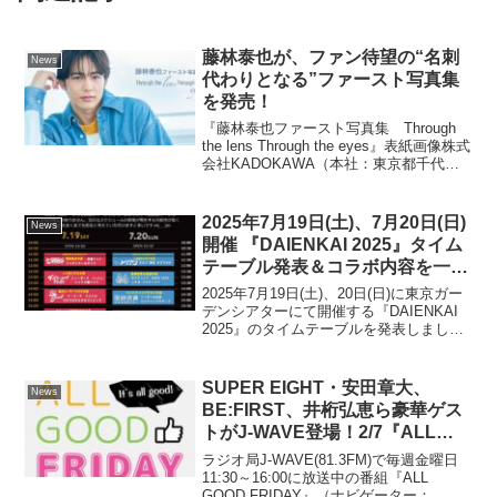
藤林泰也が、ファン待望の“名刺
News
代わりとなる”ファースト写真集
を発売！
『藤林泰也ファースト写真集 Through
the lens Through the eyes』表紙画像株式
会社KADOKAWA（本社：東京都千代田
区、取締役 代表執行役社長 CEO：夏野
剛）は、『藤林泰也ファースト写真集
Through ...
2025年7月19日(土)、7月20日(日)
News
開催 『DAIENKAI 2025』タイム
テーブル発表＆コラボ内容を一部
ご紹介
2025年7月19日(土)、20日(日)に東京ガー
デンシアターにて開催する『DAIENKAI
2025』のタイムテーブルを発表しまし
た。両日とも朝から夜まで一日を通して
お楽しみいただけるプログラム。今回は
タイムテーブルの発表に加え、注目の
SUPER EIGHT・安田章大、
News
コ...
BE:FIRST、井桁弘恵ら豪華ゲス
トがJ-WAVE登場！2/7『ALL
GOOD FRIDAY』はLiLiCo＆稲葉
ラジオ局J-WAVE(81.3FM)で毎週金曜日
友が「おつかれ、自分！」テーマ
11:30～16:00に放送中の番組『ALL
GOOD FRIDAY』（ナビゲーター：