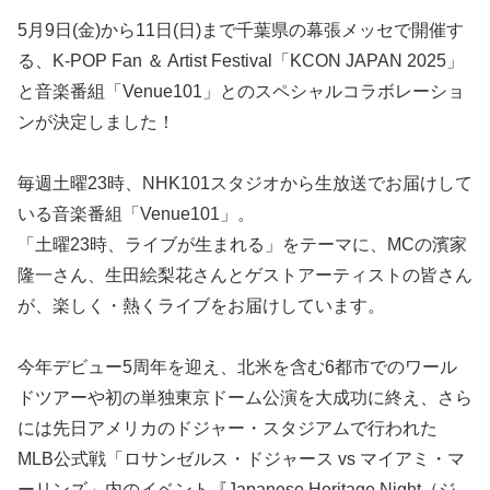
5月9日(金)から11日(日)まで千葉県の幕張メッセで開催す
る、K-POP Fan ＆ Artist Festival「KCON JAPAN 2025」
と音楽番組「Venue101」とのスペシャルコラボレーショ
ンが決定しました！
毎週土曜23時、NHK101スタジオから生放送でお届けして
いる音楽番組「Venue101」。
「土曜23時、ライブが生まれる」をテーマに、MCの濱家
隆一さん、生田絵梨花さんとゲストアーティストの皆さん
が、楽しく・熱くライブをお届けしています。
今年デビュー5周年を迎え、北米を含む6都市でのワール
ドツアーや初の単独東京ドーム公演を大成功に終え、さら
には先日アメリカのドジャー・スタジアムで行われた
MLB公式戦「ロサンゼルス・ドジャース vs マイアミ・マ
ーリンズ」内のイベント『Japanese Heritage Night（ジ