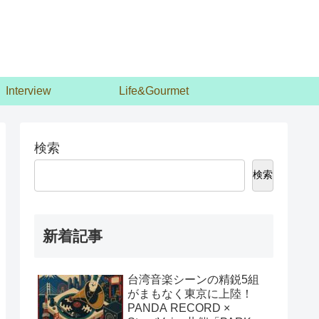
Interview
Life&Gourmet
検索
検索
新着記事
台湾音楽シーンの精鋭5組
がまもなく東京に上陸！
PANDA RECORD ×