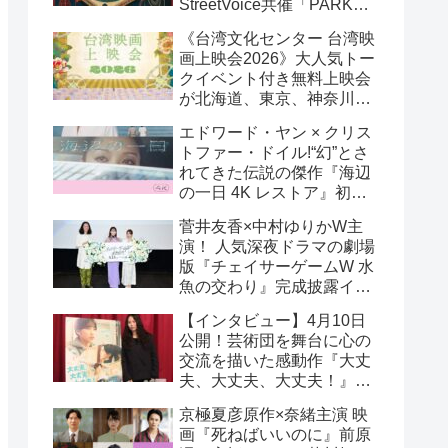
StreetVoice共催「PARK
PARK @ Tokyo」チケット
《台湾文化センター 台湾映
好評発売中！
画上映会2026》大人気トー
クイベント付き無料上映会
が北海道、東京、神奈川、
京都、大阪の５都市で開催
エドワード・ヤン × クリス
決定!
トファー・ドイル!“幻”とさ
れてきた伝説の傑作『海辺
の一日 4K レストア』初の
一般劇場公開決定！ 代表作
菅井友香×中村ゆりかW主
『恐怖分子 デジタルリマス
演！ 人気深夜ドラマの劇場
ター』上映も!
版『チェイサーゲームW 水
魚の交わり』完成披露イベ
ント公式レポ 一夜限りの
【インタビュー】4月10日
恋愛相談トーク開催！
公開！芸術団を舞台に心の
交流を描いた感動作『大丈
夫、大丈夫、大丈夫！』キ
ム・へヨン監督インタビュ
京極夏彦原作×奈緒主演 映
ー
画『死ねばいいのに』前原