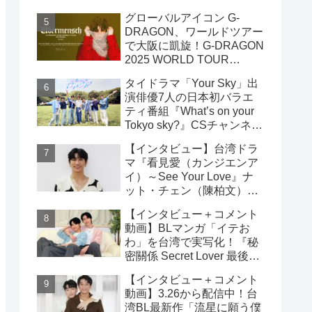
雲）& ライデン・リン（林
グローバルアイコン G-
宇）インタビュー
DRAGON、ワールドツアー
で大阪に凱旋！G-DRAGON
2025 WORLD TOUR
[Übermensch] IN OSAKA :
タイドラマ「Your Sky」出
ENCORE 9月23日(火・
演俳優7人の日本初バラエ
祝)18:00よりファンクラブ
ティ番組『What’s on your
先行受付開始！！
Tokyo sky?』CSチャンネ
ル・日テレプラスにて9月7
【インタビュー】台湾ドラ
日（日）19時30分 独占放
マ『看見愛（カンジエンア
送！！
イ）～See Your Love』ナ
ット・チェン（陳柏文）イ
ンタビュー
【インタビュー＋コメント
動画】BLマンガ「イテお
わ」を台湾で実写化！『秘
密關係 Secret Lover 最後の
約束』主演GUNO（王君
【インタビュー＋コメント
豪）＆Chance（成晞）イン
動画】3.26から配信中！台
タビュー 12月26日(金)よ
湾BL最新作「流星に願う僕
りシネマート新宿ほか全国