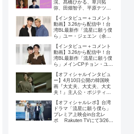
滉、髙橋ひかる、草川拓
弥、田畑智子、平原テツら
追加キャスト解禁！
【インタビュー＋コメント
動画】3.26から配信中！台
湾BL最新作「流星に願う僕
ら」ユー・ジェエン（余杰
恩）＆各務孝太（かがみこ
【インタビュー＋コメント
うた）インタビュー！サイ
動画】3.26から配信中！台
ン入りチェキ読プレも
湾BL最新作「流星に願う僕
ら」メインCPチョン・ユエ
シュエン（鍾岳軒）＆チュ
【オフィシャルインタビュ
ー・モンシュエン（初孟
ー】4月10日公開の韓国映
軒） インタビュー！サイン
画『大丈夫、大丈夫、大丈
入りチェキ読プレも
夫！』主人公・ポジティブ
少女イニョン役のイ・レが
【オフィシャルレポ】台湾
映画の見どころを紹介！
ドラマ「流星に願う僕ら」
プレミア上映会in台北レ
ポ Rakuten TVにて3/26～
日台同時独占配信中！