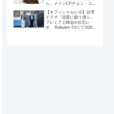
ら」メインCPチョン・ユエ
公開！
シュエン（鍾岳軒）＆チュ
【オフィシャルレポ】台湾
ー・モンシュエン（初孟
ドラマ「流星に願う僕ら」
軒） インタビュー！サイン
プレミア上映会in台北レ
入りチェキ読プレも
ポ Rakuten TVにて3/26～
日台同時独占配信中！