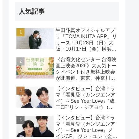
人気記事
生田斗真オフィシャルアプ
リ「TOMA IKUTA APP」リ
リース！9月28日（日）大
阪・10月17日（金）横浜に
て、第2回ファンミーティ
《台湾文化センター 台湾映
ング開催！
画上映会2026》大人気トー
クイベント付き無料上映会
が北海道、東京、神奈川、
京都、大阪の５都市で開催
【インタビュー】台湾ドラ
決定!
マ『看見愛（カンジエンア
イ）～See Your Love』“成
王CP”リン・ジアヨウ（林
家佑）＆エドウィン・リン
【インタビュー】台湾ドラ
（林詠傑）インタビュー
マ『看見愛（カンジエンア
イ）～See Your Love』メ
インCP、ジン・ユン（金