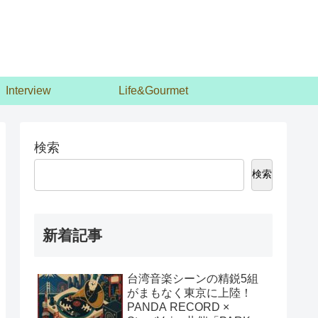
Interview
Life&Gourmet
検索
検索
新着記事
台湾音楽シーンの精鋭5組
がまもなく東京に上陸！
PANDA RECORD ×