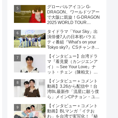
家佑）＆エドウィン・リン
グローバルアイコン G-
（林詠傑）インタビュー
DRAGON、ワールドツアー
で大阪に凱旋！G-DRAGON
2025 WORLD TOUR
[Übermensch] IN OSAKA :
タイドラマ「Your Sky」出
ENCORE 9月23日(火・
演俳優7人の日本初バラエ
祝)18:00よりファンクラブ
ティ番組『What’s on your
先行受付開始！！
Tokyo sky?』CSチャンネ
ル・日テレプラスにて9月7
【インタビュー】台湾ドラ
日（日）19時30分 独占放
マ『看見愛（カンジエンア
送！！
イ）～See Your Love』ナ
ット・チェン（陳柏文）イ
ンタビュー
【インタビュー＋コメント
動画】3.26から配信中！台
湾BL最新作「流星に願う僕
ら」メインCPチョン・ユエ
シュエン（鍾岳軒）＆チュ
【インタビュー＋コメント
ー・モンシュエン（初孟
動画】BLマンガ「イテお
軒） インタビュー！サイン
わ」を台湾で実写化！『秘
入りチェキ読プレも