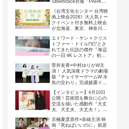
StreetVoice共催「PARK
PARK @ Tokyo」チケット
《台湾文化センター 台湾映
好評発売中！
画上映会2026》大人気トー
クイベント付き無料上映会
が北海道、東京、神奈川、
京都、大阪の５都市で開催
エドワード・ヤン × クリス
決定!
トファー・ドイル!“幻”とさ
れてきた伝説の傑作『海辺
の一日 4K レストア』初の
一般劇場公開決定！ 代表作
菅井友香×中村ゆりかW主
『恐怖分子 デジタルリマス
演！ 人気深夜ドラマの劇場
ター』上映も!
版『チェイサーゲームW 水
魚の交わり』完成披露イベ
ント公式レポ 一夜限りの
【インタビュー】4月10日
恋愛相談トーク開催！
公開！芸術団を舞台に心の
交流を描いた感動作『大丈
夫、大丈夫、大丈夫！』キ
ム・へヨン監督インタビュ
京極夏彦原作×奈緒主演 映
ー
画『死ねばいいのに』前原