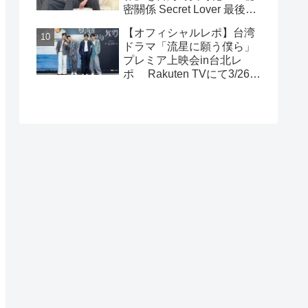
密關係 Secret Lover 最後の
約束』主演GUNO（王君
【オフィシャルレポ】台湾
豪）＆Chance（成晞）イン
ドラマ「流星に願う僕ら」
タビュー 12月26日(金)よ
プレミア上映会in台北レ
りシネマート新宿ほか全国
ポ Rakuten TVにて3/26～
公開！
日台同時独占配信中！