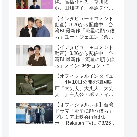
滉、髙橋ひかる、草川拓
弥、田畑智子、平原テツら
追加キャスト解禁！
【インタビュー＋コメント
動画】3.26から配信中！台
湾BL最新作「流星に願う僕
ら」ユー・ジェエン（余杰
恩）＆各務孝太（かがみこ
【インタビュー＋コメント
うた）インタビュー！サイ
動画】3.26から配信中！台
ン入りチェキ読プレも
湾BL最新作「流星に願う僕
ら」メインCPチョン・ユエ
シュエン（鍾岳軒）＆チュ
【オフィシャルインタビュ
ー・モンシュエン（初孟
ー】4月10日公開の韓国映
軒） インタビュー！サイン
画『大丈夫、大丈夫、大丈
入りチェキ読プレも
夫！』主人公・ポジティブ
少女イニョン役のイ・レが
【オフィシャルレポ】台湾
映画の見どころを紹介！
ドラマ「流星に願う僕ら」
プレミア上映会in台北レ
ポ Rakuten TVにて3/26～
日台同時独占配信中！