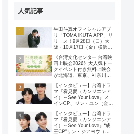
人気記事
生田斗真オフィシャルアプ
リ「TOMA IKUTA APP」リ
リース！9月28日（日）大
阪・10月17日（金）横浜に
て、第2回ファンミーティ
《台湾文化センター 台湾映
ング開催！
画上映会2026》大人気トー
クイベント付き無料上映会
が北海道、東京、神奈川、
京都、大阪の５都市で開催
【インタビュー】台湾ドラ
決定!
マ『看見愛（カンジエンア
イ）～See Your Love』メ
インCP、ジン・ユン（金
雲）& ライデン・リン（林
【インタビュー】台湾ドラ
宇）インタビュー
マ『看見愛（カンジエンア
イ）～See Your Love』“成
王CP”リン・ジアヨウ（林