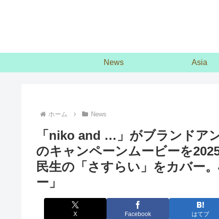
News
Asia
ホーム
News
「niko and …」がブラン
のキャンペーンムービーを202
民生の「さすらい」をカバー。
ー」
X
Facebook
はてブ