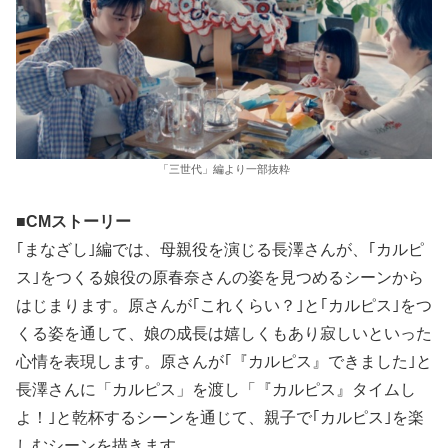
「三世代」編より一部抜粋
■CMストーリー
｢まなざし｣編では、母親役を演じる長澤さんが、｢カルピ
ス｣をつくる娘役の原春奈さんの姿を見つめるシーンから
はじまります。原さんが｢これくらい？｣と｢カルピス｣をつ
くる姿を通して、娘の成長は嬉しくもあり寂しいといった
心情を表現します。原さんが｢『カルピス』できました｣と
長澤さんに「カルピス」を渡し「『カルピス』タイムし
よ！｣と乾杯するシーンを通じて、親子で｢カルピス｣を楽
しむシーンを描きます。