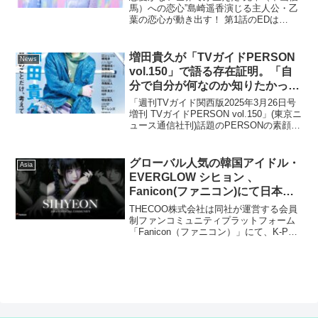
ビッケブランカが役者として登場
馬）への恋心”島崎遥香演じる主人公・乙
葉の恋心が動き出す！ 第1話のEDは
することも明らかに・・・！
Ran「なんでもない人」もしも「恋愛」
がなかったら、世界はどうなる――？恋
愛感情がないから、独占欲もないし、嫉
増田貴久が「TVガイドPERSON
News
妬も束縛もない。特...
vol.150」で語る存在証明。「自
分で自分が何なのか知りたかっ
た」
「週刊TVガイド関西版2025年3月26日号
増刊 TVガイドPERSON vol.150」(東京ニ
ュース通信社刊)話題のPERSONの素顔に
迫るPHOTOマガジン「TVガイド
PERSON」。2月10日(月)に発売された最
新号「vol.150...
グローバル人気の韓国アイドル・
Asia
EVERGLOW シヒョン 、
Fanicon(ファニコン)にて日本公
式ファンコミュニティをオープ
THECOO株式会社は同社が運営する会員
ン！
制ファンコミュニティプラットフォーム
「Fanicon（ファニコン）」にて、K-POP
アイドルグループEVERGLOWのメンバ
ー・シヒョンの、日本公式ファンコミュ
ニティ『SIHYEON JAPAN OF...