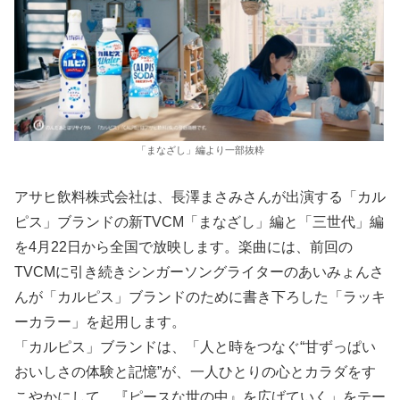
「まなざし」編より一部抜粋
アサヒ飲料株式会社は、長澤まさみさんが出演する「カル
ピス」ブランドの新TVCM「まなざし」編と「三世代」編
を4月22日から全国で放映します。楽曲には、前回の
TVCMに引き続きシンガーソングライターのあいみょんさ
んが「カルピス」ブランドのために書き下ろした「ラッキ
ーカラー」を起用します。
「カルピス」ブランドは、「人と時をつなぐ“甘ずっぱい
おいしさの体験と記憶”が、一人ひとりの心とカラダをす
こやかにして、『ピースな世の中』を広げていく」をテー