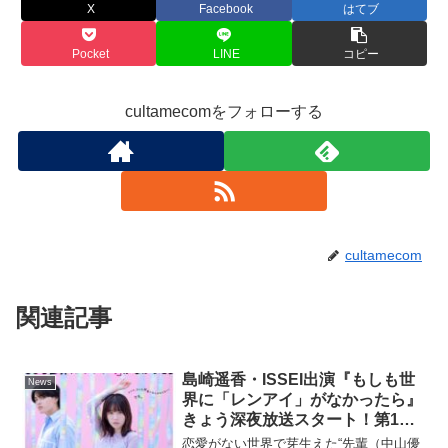
X
Facebook
はてブ
Pocket
LINE
コピー
cultamecomをフォローする
cultamecom
関連記事
島崎遥香・ISSEI出演『もしも世
News
界に「レンアイ」がなかったら』
きょう深夜放送スタート！第1話
場面写真10点 ＆ あらすじ解禁！
恋愛がない世界で芽生えた“先輩（中山優