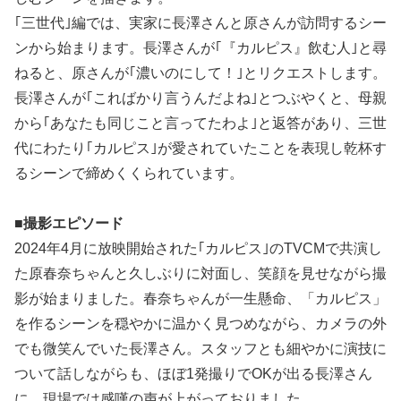
｢三世代｣編では、実家に長澤さんと原さんが訪問するシー
ンから始まります。長澤さんが｢『カルピス』飲む人｣と尋
ねると、原さんが｢濃いのにして！｣とリクエストします。
長澤さんが｢こればかり言うんだよね｣とつぶやくと、母親
から｢あなたも同じこと言ってたわよ｣と返答があり、三世
代にわたり｢カルピス｣が愛されていたことを表現し乾杯す
るシーンで締めくくられています。
■撮影エピソード
2024年4月に放映開始された｢カルピス｣のTVCMで共演し
た原春奈ちゃんと久しぶりに対面し、笑顔を見せながら撮
影が始まりました。春奈ちゃんが一生懸命、「カルピス」
を作るシーンを穏やかに温かく見つめながら、カメラの外
でも微笑んでいた長澤さん。スタッフとも細やかに演技に
ついて話しながらも、ほぼ1発撮りでOKが出る長澤さん
に、現場では感嘆の声が上がっておりました。