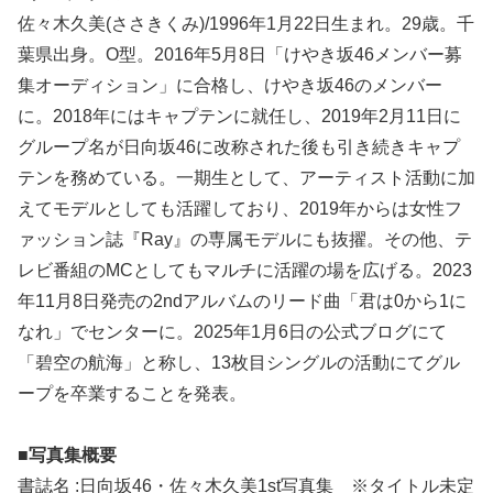
佐々木久美(ささきくみ)/1996年1月22日生まれ。29歳。千
葉県出身。O型。2016年5月8日「けやき坂46メンバー募
集オーディション」に合格し、けやき坂46のメンバー
に。2018年にはキャプテンに就任し、2019年2月11日に
グループ名が日向坂46に改称された後も引き続きキャプ
テンを務めている。一期生として、アーティスト活動に加
えてモデルとしても活躍しており、2019年からは女性フ
ァッション誌『Ray』の専属モデルにも抜擢。その他、テ
レビ番組のMCとしてもマルチに活躍の場を広げる。2023
年11月8日発売の2ndアルバムのリード曲「君は0から1に
なれ」でセンターに。2025年1月6日の公式ブログにて
「碧空の航海」と称し、13枚目シングルの活動にてグル
ープを卒業することを発表。
■写真集概要
書誌名 :日向坂46・佐々木久美1st写真集 ※タイトル未定