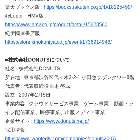
楽天ブックス版 :
https://books.rakuten.co.jp/rb/18125499/
@Loppi・HMV版 :
https://www.hmv.co.jp/product/detail/15623560
紀伊國屋書店版 :
https://store.kinokuniya.co.jp/event/1736914948/
■株式会社DONUTSについて
社名 : 株式会社DONUTS
所在地 : 東京都渋谷区代々木2-2-1 小田急サザンタワー8階
代表者 : 代表取締役 西村啓成
設立 : 2007年2月5日
事業内容 : クラウドサービス事業、ゲーム事業、動画・ラ
イブ配信事業、医療事業、出版メディア事業
企業サイト :
https://www.donuts.ne.jp/
採用情報 :
https://www.wantedly.com/companies/donuts2007/