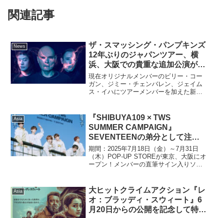
関連記事
ザ・スマッシング・パンプキンズ
News
12年ぶりのジャパンツアー、横
浜、大阪での貴重な追加公演が決
定！ 東京・日本武道館、大阪・
現在オリジナルメンバーのビリー・コー
ZEPP Namba公演は早くもソー
ガン、ジミー・チェンバレン、ジェイム
ス・イハにツアーメンバーを加えた新体
ルドアウト
制でワールドツアー中！オルタナティブ
ロック界のレジェンドであり、時代を超
える轟音とメロディーで世界を魅了し続
『SHIBUYA109 × TWS
Asia
けるThe Smashi...
SUMMER CAMPAIGN』
SEVENTEENの弟分として注目
を集める6人組新人ボーイグルー
期間：2025年7月18日（金）～7月31日
プ「TWS」（トゥアス）と
（木）POP-UP STOREが東京、大阪にオ
ープン！メンバーの直筆サイン入りソロ
SHIBUYA109がコラボレーショ
チェキ等が当たるプレゼント企画も実
ン！
施！株式会社SHIBUYA109エンタテイメ
ントは、東京・渋谷で運営する「SHI...
大ヒットクライムアクション『レ
Asia
オ：ブラッディ・スウィート』6
月20日からの公開を記念して特別