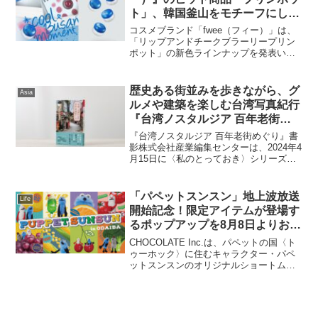
ト」、韓国釜山をモチーフにした
新カラーラインアップ「フィー
コスメブランド「fwee（フィー）」は、
リップアンドチーク ブラーリー
「リップアンドチークブラーリープリン
ポット」の新色ラインナップを発表いた
プリンポット ブルー」を追加発
します。202５年2月20日より全国のバラ
売！
エティショップで順次発売開始、2月21日
より公式オンラインストアで販売開始。
歴史ある街並みを歩きながら、グ
Asia
商品概要フ...
ルメや建築を楽しむ台湾写真紀行
『台湾ノスタルジア 百年老街め
ぐり』4/15発売！
『台湾ノスタルジア 百年老街めぐり』書
影株式会社産業編集センターは、2024年4
月15日に〈私のとっておき〉シリーズ
52『台湾ノスタルジア 百年老街めぐり』
（清永安雄/撮影、産業編集センター/編）
を刊行いたしました。＊〈私のとってお
「パペットスンスン」地上波放送
Life
き〉とは...
開始記念！限定アイテムが登場す
るポップアップを8月8日よりお台
場で開催
CHOCOLATE Inc.は、パペットの国〈ト
ゥーホック〉に住むキャラクター・パペ
ットスンスンのオリジナルショートムー
ビー『パペットスンスン』（フジテレビ
系列「めざましテレビ」内、毎週水曜7時
40分ごろ放送中）の放送開始を記念した
期間限定...