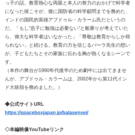
っ子の話。教育熱心な両親と本人の努力のおかげで科学者
になった彼こそが、後に国防省の科学顧問までを務めた、
インドの国民的英雄アブドゥル・カラーム氏だというの
だ。「もし“息子に勉強は必要ない”と船乗りが考えていた
ら、偉大な科学者はいなかった」「尊敬は教育からしか得
られない」と続ける。教育の力を信じるバーラ先生の想い
が、子どもたちとその家族に伝わる胸が熱くなるシーンで
す。
（本作の舞台が1990年代後半のため劇中には出てきませ
んが、アブドゥル・カラームは、2002年から第11代イン
ド大統領を務めました。）
◆公式サイトURL
https://spaceboxjapan.jp/balasensei/
◇本編映像YouTubeリンク