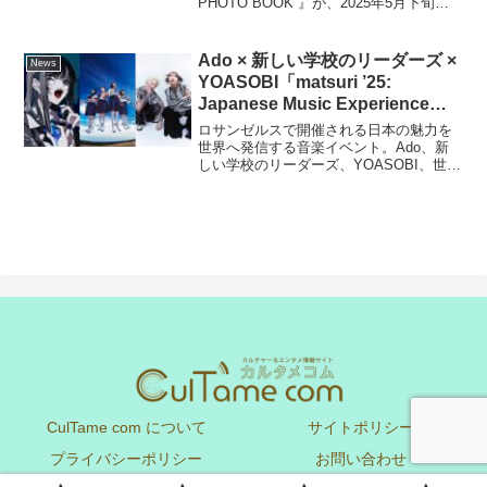
PHOTO BOOK 』が、2025年5月下旬に
全国HMV店舗およびHMV&BOOKS online
にて限定販売いたします。本作は、東京
と京都の美...
Ado × 新しい学校のリーダーズ ×
News
YOASOBI「matsuri ’25:
Japanese Music Experience
LOS ANGELES」日本国内放送
ロサンゼルスで開催される日本の魅力を
＆配信、映画館上映決定！
世界へ発信する音楽イベント。Ado、新
しい学校のリーダーズ、YOASOBI、世界
の音楽シーンで注目を集める3組のアーテ
ィストが一堂に会するステージを日本時
間3月29日（土）午後6:00からWOWOW
で日本...
CulTame com について
サイトポリシー
プライバシーポリシー
お問い合わせ