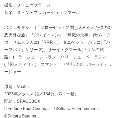
撮影：Ｊ・ユヴァラージ
音楽：Ｇ・Ｖ・プラカーシュ・クマール
出演：ダヌシュ (『クローゼットに閉じ込められた僕の奇
想天外な旅』『グレイ・マン』『無職の大卒』)サムユク
タ、サムドラカニ(『RRR』)、タニケッラ・バラニ(『バ
ーフバリ』シリーズ)、サーイ・クマール(『リシの旅
路』)、ラージェーンドラン、ハリーシュ・ペーラディ
(『囚人ディリ』)、スマント、〈特別出演〉バーラティラ
ージャー
原題：Vaathi
2023年／タミル語／134分／G（一般）
配給：SPACEBOX
©Fortune Four Cinemas ©Sithara Entertainments
©Srikara Studios