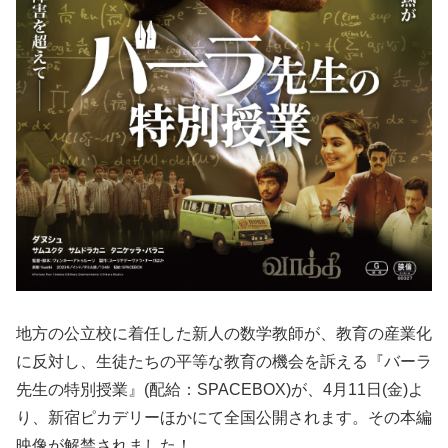
地方の公立校に着任した新人の数学教師が、教育の産業化
に反対し、生徒たちの平等な教育の機会を訴える『バーラ
先生の特別授業』(配給：SPACEBOX)が、4月11日(金)よ
り、新宿ピカデリーほかにて全国公開されます。その本編
映像が解禁されました！