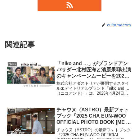
cultamecom
関連記事
「niko and …」がブランドアン
News
バサダー北村匠海と清原果耶出演
のキャンペーンムービーを2025
年4月24日（木）公開！楽曲は奥
株式会社アダストリアが展開するスタイ
田民生の「さすらい」をカバー。
ルエディトリアルブランド「niko and …
（ニコアンド）」は、2025年4月24日
4つの物語が織りなす「旅のリレ
（木）より、俳優の北村匠海さんと清原
ー」
果耶さんが出演するキャンペーンムービ
ーを特設サイトと「niko and …」公式Y...
チャウヌ（ASTRO）最新フォト
Asia
ブック『2025 CHA EUN-WOO
OFFICIAL PHOTO BOOK [ME :
UNBOX]』発売
チャウヌ（ASTRO）の最新フォトブック
『2025 CHA EUN-WOO OFFICIAL