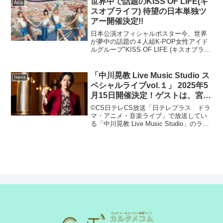
世界中で話題のKISS OF LIFE(キ
Asia
ン...
スオブライフ) 待望の日本単独ツ
アー開催決定!!
日本公演オフィシャルポスター今、世界
が夢中の話題の４人組K-POP女性アイド
ルグループ"KISS OF LIFE (キスオブライ
フ)"。2023年のデビューから間も無く注
目を集め、「Sticky」の大ヒットにより
一気に飛躍した彼女たちが、つ...
「中川晃教 Live Music Studio ス
News
ペシャルライブvol.１」 2025年5
月15日開催決定！ゲストは、宮野
真守！
©CS日テレCS放送「日テレプラス ドラ
マ・アニメ・音楽ライブ」で放送してい
る「中川晃教 Live Music Studio」のライ
ブを、「中川晃教 Live Music Studio スペ
シャルライブvol.１」と題して、2025 年5
...