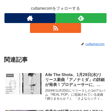
cultamecomをフォローする
cultamecom
関連記事
Aile The Shota、1月29日(水)リ
News
リース新曲「アノナミダ」の詳細
が発表！プロデューサーに、
☆Taku Takahashiを起用！
2024年11月20日にリリースした1stアルバ
ム『REAL POP』に収録されている楽曲
｢踊りませんか？｣、「さよならシティラ
イト｣を通して共感性の高い歌詞、シティ
ポップテイストのおしゃれなサウンド・
メロディが多くの反響を集めシンガーソ