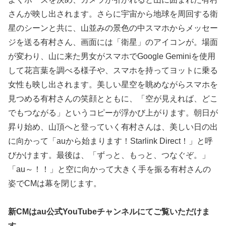
さんが映し出されます。さらに宇宙から地球を周回する衛
星のシーンと共に、山並みの景色の中スマホからメッセー
ジを送る有村さん、画面には「衛星」のアイコンが。場面
が変わり、山に来た男女がスマホでGoogle Geminiを使用
して花言葉を調べる様子や、スマホを持ってヨットに乗る
女性も映し出されます。美しい星空を眺めながらスマホを
見つめる有村さんの笑顔とともに、「空が見えれば、どこ
でもつながる」というコピーが浮かび上がります。朝日が
昇り始め、山頂へと登っていく有村さんは、美しい日の出
に向かって「auから始まります！Starlink Direct！」と呼
びかけます。最後は、「ずっと、もっと、つなぐぞ。」
「au～！！」と空に向かって大きく手を振る有村さんの
姿でCMは幕を閉じます。
新CMはau公式YouTubeチャンネルにてご覧いただけま
す。