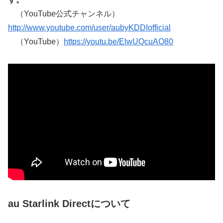
（YouTube公式チャンネル）
http://www.youtube.com/user/aubyKDDIofficial
（YouTube）
https://youtu.be/ElwUQcuAO80
au Starlink Directについて