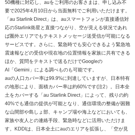
50機種に対応し、auをご利用のお客さまは、申し込み不
要で2025年4月10日から当面無料でご利用いただけます。
「au Starlink Direct」は、auスマートフォンが直接通信対
応のStarlink衛星と直接つながり、空が見える状況であれ
ば圏外エリアでもテキストメッセージ送受信が可能になる
サービスです。さらに、緊急時でも安心できるよう緊急地
震速報などの受信や現在地の位置情報を家族に共有できる
ほか、質問をテキストで送るだけでGoogleの
AI「Gemini」による調べものも可能です。
auの人口カバー率は99.9%に到達していますが、日本特有
の地形により、面積カバー率は約60%です(注2）。日本全
土をカバーする「au Starlink Direct」によって、残りの約
40%でも通信の提供が可能となり、通信環境の整備が困難
な山間部や島しょ部、キャンプ場や海上などにおいても、
家族や友人との連絡手段、緊急時などに活用いただけま
す。KDDIは、日本全土にauのエリアを拡張し、「空が見