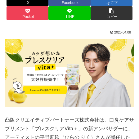
X
Facebook
はてブ
Pocket
LINE
コピー
2025.04.08
凸版クリエイティブパートナーズ株式会社は、口臭ケアサ
プリメント「ブレスクリアVita＋」の新アンバサダーに、
アーティストの平野莉玖（ひらの りく）さんが就任した