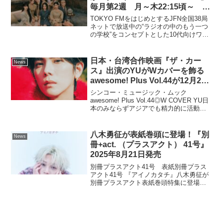
毎月第2週 月～木22:15頃～
TOKYO FM/JFN38局フルネット
TOKYO FMをはじめとするJFN全国38局
ネットで放送中の“ラジオの中のもう一つ
の学校”をコンセプトとした10代向けワイ
ド番組『SCHOOL OF LOCK!』(月-金
22:00～23:55放送)では、NiziUが講師をつ
とめる『Niz...
日本・台湾合作映画『ザ・カー
News
ス』出演のYUがWカバーを飾る
awesome! Plus Vol.44が12月22
日に発売！
シンコー・ミュージック・ムック
awesome! Plus Vol.44◎W COVER YU日
本のみならずアジアでも精力的に活動中
のYUが、約4ヵ月ぶりに本誌Wカバーに
登場！ 2026年１月13日発売のシングル
「ひとりごと／Your Giv...
八木勇征が表紙巻頭に登場！『別
News
冊+act. （プラスアクト） 41号』
2025年8月21日発売
別冊プラスアクト41号 表紙別冊プラス
アクト41号 『アイノカタチ』八木勇征が
別冊プラスアクト表紙巻頭特集に登場！
特集テーマは『アイノカタチ』プラスア
クト公式Instagramにて八木勇征さんコメ
ント動画も近日公開予定！今号では、恋
愛・友情...