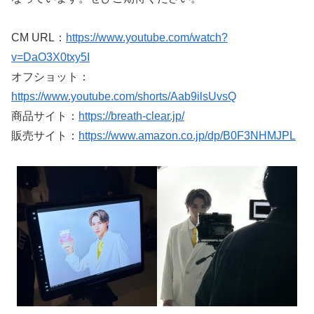
CM URL：
https://www.youtube.com/watch?
v=DaO3X0txy5I
オフショット：
https://www.youtube.com/shorts/Aab9ilsUvsQ
商品サイト：
https://breath-clear.jp/
販売サイト：
https://www.amazon.co.jp/dp/B0F3NHMJPL