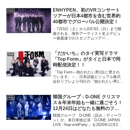
ENHYPEN、初のVRコンサート
Asia
ツアーが日本4都市を含む世界約
40都市でグローバル公開決定！
・7月5日（土）から8月3日（日）まで開
催される、海外アーティスト史上デビュ
ー後最速でのスタジアムツアー
『ENHYPEN WORLD TOUR ‘WALK THE
LINE’ IN JAPAN -SUMMER EDITION-』
に続き、初の...
「だかいち」のタイ実写ドラマ
Asia
「Top Form」がタイと日本で同
時配信決定！！
「Top Form～抱かれたい男1位に脅され
ています。～」日本語版ビジュアル株式
会社リブレより刊行の『抱かれたい男1位
に脅されています。』（桜日梯子）原作
のタイドラマ「Top Form」のタイと日本
での同時配信について、3月20日（木・
韓国グループ：D-ONE クリスマ
Asia
祝）...
ス＆年末年始も一緒に過ごそう！
12月24日はどなたも無料のフリ
ーライブ開催！
韓国グループ D-ONE（読み：ディーワ
ン）が、来日単独公演「D-ONE JAPAN
LIVE -Year-endParty-」を2025年11月25
日(火）から東京にて大盛況でスタート。