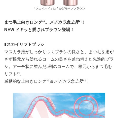
「スカイハイ」ゆうかげモーブブラウン
まつ毛上向きロング
*
¹。メヂカラ急上昇
*¹！
NEW ドキッと愛されブラウン登場！
▮スカイリフトブラシ
マスカラ液がしっかりつくブラシの良さと、まつ毛を逃が
さず根元から塗れるコームの良さを兼ね備えた先進的ブラ
シ。アーチ状に並んだ5列のコームで、根元からまつ毛を
リフト*¹。
感動的な上向きロング*
¹＆メヂカラ急上昇
*¹！