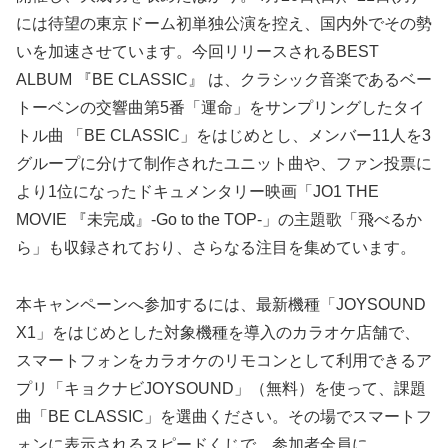
には待望の東京ドーム初単独公演を控え、国内外でその勢
いを加速させています。今回リリースされるBEST
ALBUM 『BE CLASSIC』 は、クラシック音楽であるベー
トーベンの交響曲第5番「運命」をサンプリングしたタイ
トル曲 「BE CLASSIC」をはじめとし、メンバー11人を3
グループに分けて制作されたユニット曲や、ファン投票に
より1位になったドキュメンタリー映画「JO1 THE
MOVIE 『未完成』-Go to the TOP-」の主題歌「飛べるか
ら」も収録されており、さらなる注目を集めています。
本キャンペーンへ参加するには、最新機種「JOYSOUND
X1」をはじめとした対象機種を導入のカラオケ店舗で、
スマートフォンをカラオケのリモコンとして利用できるア
プリ「キョクナビJOYSOUND」（無料）を使って、課題
曲「BE CLASSIC」を選曲ください。その場でスマートフ
ォンに表示されるスピードくじで、参加者全員に