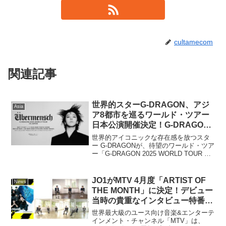
cultamecom
関連記事
世界的スターG-DRAGON、アジ
Asia
ア8都市を巡るワールド・ツアー
日本公演開催決定！G-DRAGON
2025 WORLD TOUR
世界的アイコニックな存在感を放つスタ
[Übermensch] IN JAPAN
ー G-DRAGONが、待望のワールド・ツア
ー「G-DRAGON 2025 WORLD TOUR 」
の詳細を正式に発表した。ギャラクシ
ー・コーポレーションとAEG presentsと
のコラボレーションによ...
JO1がMTV 4月度「ARTIST OF
News
THE MONTH」に決定！デビュー
当時の貴重なインタビュー特番
「MTV Select 11: JO1」を5年ぶ
世界最大級のユース向け音楽&エンターテ
りに蔵出し放送！！
インメント・チャンネル「MTV」は、