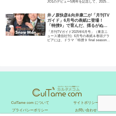
JO1のデビュー5周年を記念して、2025年
4月の「ARTIST OF THE MONTH」に彼
らを決定し、デビュー当時の貴重なイン
タビュー特番「MTV Select...
井ノ原快彦&向井康二が「月刊TV
News
ガイド」6月号の表紙に登場！
「特捜9」で育んだ、揺るがぬ絆
を感じさせる密着ショットに！
「月刊TVガイド2025年6月号」（東京ニ
「月刊TVガイド2025年6月号」4
ュース通信社刊）6月号の表紙＆巻頭グラ
ビアには、ドラマ「特捜９ final season」
月24日（木）発売
より井ノ原快彦&向井康二が登場。ファイ
ナルシーズンを迎えた今、事務所の先
輩・後輩としてだけではない、温かい
関...
CulTame com について
サイトポリシー
プライバシーポリシー
お問い合わせ