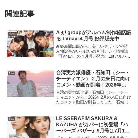
関連記事
Aぇ! groupがアルバム制作秘話語
News
る TVnavi４月号 好評販売中
産経新聞出版から、美しいグラビアや読
み物記事がいっぱいの月刊テレビ情報誌
『TVnavi』の４月号が発売。1stアルバム
をリリースしたAぇ! groupが表紙に登
場。アルバム制作の裏話や楽曲への思い
などをインタビューしました。【TVnavi
台湾実力派俳優・石知田（シー・
Asia
公...
チーティエン）２月の来日に向け
コメント動画が到着！2026年２
月22日カレンダーお渡し会2次募
台湾の実力派俳優・石知田（シー・チー
集受付中！2月23日ファンミーテ
ティエン）から、2026年2月の来日に向け
たコメント動画が到着しました！石知田
ィングはプレイガイド先行受付
は、2026年2月22日（日）にカレンダー
中！
イベント『Shih Chih Tian 2026 Calendar
お渡し会』、そし...
LE SSERAFIM SAKURA &
Asia
KAZUHA がカバーに初登場『ハ
ーパーズ バザー』9月号は7月18
日発売