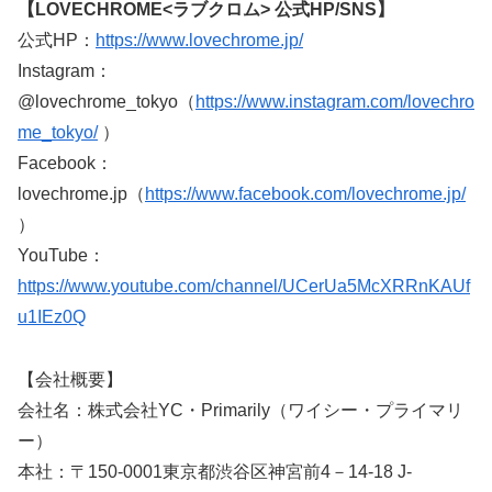
【LOVECHROME<ラブクロム> 公式HP/SNS】
公式HP：
https://www.lovechrome.jp/
Instagram：
@lovechrome_tokyo（
https://www.instagram.com/lovechro
me_tokyo/
）
Facebook：
lovechrome.jp（
https://www.facebook.com/lovechrome.jp/
）
YouTube：
https://www.youtube.com/channel/UCerUa5McXRRnKAUf
u1IEz0Q
【会社概要】
会社名：株式会社YC・Primarily（ワイシー・プライマリ
ー）
本社：〒150-0001東京都渋谷区神宮前4－14-18 J-