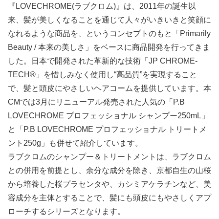
『LOVECHROME(ラブクロム)』は、2011年の誕生以
来、髪が美しくなることを通じて人々がいきいきと笑顔に
なれるような商品を、というコンセプトのもと「Primarily
Beauty / 本来の美しさ」をベースに商品開発を行ってきま
した。日本で開発された革新的な技術「JP CHROME-
TECH®」を惜しみなく使用し“高品質”を実現すること
で、髪と頭皮にやさしいヘアコームを提供しています。本
CMでは3月にリニューアル発売された人気の「P.B
LOVECHROME プロフェッショナル シャンプー250mL」
と「P.B LOVECHROME プロフェッショナル トリートメ
ント250g」も併せて紹介しています。
ラブクロムのシャンプー＆トリートメントは、ラブクロム
との併用を前提とし、余分な成分を除き、京都自生の山桜
から培養した桜プラセンタや、カシミアケラチンなど、美
容成分を主体とすることで、髪にも頭皮にもやさしくアプ
ローチするシリーズとなります。