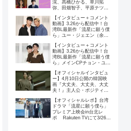
滉、髙橋ひかる、草川拓
弥、田畑智子、平原テツら
追加キャスト解禁！
【インタビュー＋コメント
動画】3.26から配信中！台
湾BL最新作「流星に願う僕
ら」ユー・ジェエン（余杰
恩）＆各務孝太（かがみこ
【インタビュー＋コメント
うた）インタビュー！サイ
動画】3.26から配信中！台
ン入りチェキ読プレも
湾BL最新作「流星に願う僕
ら」メインCPチョン・ユエ
シュエン（鍾岳軒）＆チュ
【オフィシャルインタビュ
ー・モンシュエン（初孟
ー】4月10日公開の韓国映
軒） インタビュー！サイン
画『大丈夫、大丈夫、大丈
入りチェキ読プレも
夫！』主人公・ポジティブ
少女イニョン役のイ・レが
【オフィシャルレポ】台湾
映画の見どころを紹介！
ドラマ「流星に願う僕ら」
プレミア上映会in台北レ
ポ Rakuten TVにて3/26～
日台同時独占配信中！