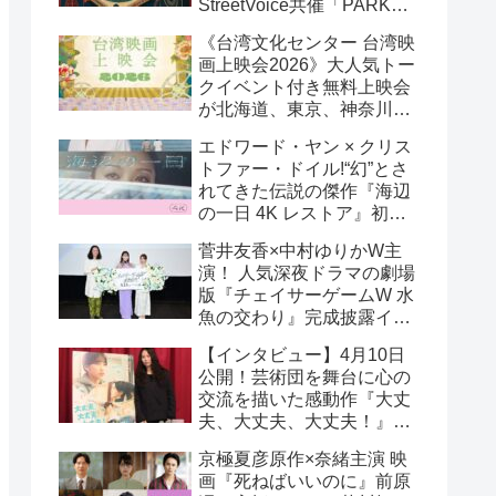
StreetVoice共催「PARK
PARK @ Tokyo」チケット
《台湾文化センター 台湾映
好評発売中！
画上映会2026》大人気トー
クイベント付き無料上映会
が北海道、東京、神奈川、
京都、大阪の５都市で開催
エドワード・ヤン × クリス
決定!
トファー・ドイル!“幻”とさ
れてきた伝説の傑作『海辺
の一日 4K レストア』初の
一般劇場公開決定！ 代表作
菅井友香×中村ゆりかW主
『恐怖分子 デジタルリマス
演！ 人気深夜ドラマの劇場
ター』上映も!
版『チェイサーゲームW 水
魚の交わり』完成披露イベ
ント公式レポ 一夜限りの
【インタビュー】4月10日
恋愛相談トーク開催！
公開！芸術団を舞台に心の
交流を描いた感動作『大丈
夫、大丈夫、大丈夫！』キ
ム・へヨン監督インタビュ
京極夏彦原作×奈緒主演 映
ー
画『死ねばいいのに』前原