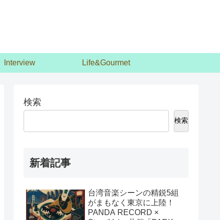
Interview
Life&Gourmet
検索
検索
新着記事
台湾音楽シーンの精鋭5組
がまもなく東京に上陸！
PANDA RECORD ×