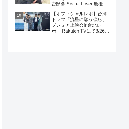
密關係 Secret Lover 最後の
約束』主演GUNO（王君
【オフィシャルレポ】台湾
豪）＆Chance（成晞）イン
ドラマ「流星に願う僕ら」
タビュー 12月26日(金)よ
プレミア上映会in台北レ
りシネマート新宿ほか全国
ポ Rakuten TVにて3/26～
公開！
日台同時独占配信中！