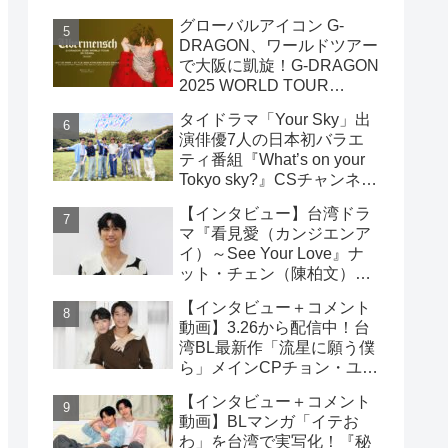
雲）& ライデン・リン（林
グローバルアイコン G-
宇）インタビュー
DRAGON、ワールドツアー
で大阪に凱旋！G-DRAGON
2025 WORLD TOUR
[Übermensch] IN OSAKA :
タイドラマ「Your Sky」出
ENCORE 9月23日(火・
演俳優7人の日本初バラエ
祝)18:00よりファンクラブ
ティ番組『What’s on your
先行受付開始！！
Tokyo sky?』CSチャンネ
ル・日テレプラスにて9月7
【インタビュー】台湾ドラ
日（日）19時30分 独占放
マ『看見愛（カンジエンア
送！！
イ）～See Your Love』ナ
ット・チェン（陳柏文）イ
ンタビュー
【インタビュー＋コメント
動画】3.26から配信中！台
湾BL最新作「流星に願う僕
ら」メインCPチョン・ユエ
シュエン（鍾岳軒）＆チュ
【インタビュー＋コメント
ー・モンシュエン（初孟
動画】BLマンガ「イテお
軒） インタビュー！サイン
わ」を台湾で実写化！『秘
入りチェキ読プレも