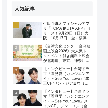
人気記事
生田斗真オフィシャルアプ
リ「TOMA IKUTA APP」リ
リース！9月28日（日）大
阪・10月17日（金）横浜に
て、第2回ファンミーティ
《台湾文化センター 台湾映
ング開催！
画上映会2026》大人気トー
クイベント付き無料上映会
が北海道、東京、神奈川、
京都、大阪の５都市で開催
【インタビュー】台湾ドラ
決定!
マ『看見愛（カンジエンア
イ）～See Your Love』“成
王CP”リン・ジアヨウ（林
家佑）＆エドウィン・リン
【インタビュー】台湾ドラ
（林詠傑）インタビュー
マ『看見愛（カンジエンア
イ）～See Your Love』メ
インCP、ジン・ユン（金