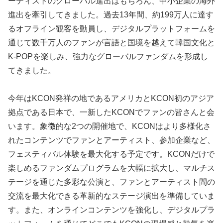
ーティストのグローバル進出はもちろん、中小企業の海外
進出を牽引してきました。過去13年間、約199万人に達す
るオフライン観客を動員し、デジタルプラットフォームを
通じて数千万人のファンが言語と国境を越えて韓国文化と
K-POPを楽しみ、強力なグローバルファンダムを形成し
てきました。
今年はKCON発祥の地であるアメリカとKCON初のアジア
拠点である日本で、一新したKCONでファンの皆さんと会
います。象徴的な2つの開催地で、KCONはより多様化さ
れたコンテンツでファンとアーティスト、参加企業など、
フェスティバル体験を最大化する予定です。KCONだけで
楽しめるファンダムプログラムを大幅に拡大し、マルチス
テージを通じた多彩な公演と、ファンとアーティスト間の
交流を最大化できる革新的なステージ演出を準備していま
す。また、オンラインコンテンツを強化し、デジタルプラ