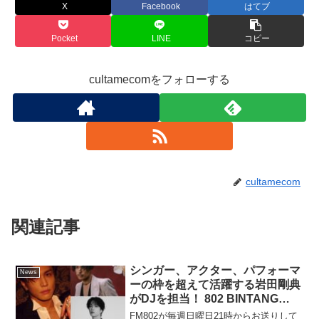
X
Facebook
はてブ
Pocket
LINE
コピー
cultamecomをフォローする
cultamecom
関連記事
シンガー、アクター、パフォーマ
News
ーの枠を超えて活躍する岩田剛典
がDJを担当！ 802 BINTANG
GARDEN「岩田剛典 MAKE MY
FM802が毎週日曜日21時からお送りして