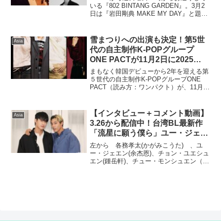
DAY」
いる『802 BINTANG GARDEN』。3月2
日は『岩田剛典 MAKE MY DAY』と題
し、EXILE／三代目J SOUL
BROTHERS、ソロアーティスト：岩田剛
典がDJを担当！2024...
雪まつりへの出演も決定！第5世
Asia
代の自主制作K-POPグループ
ONE PACTが11月2日に2025
ONE PACT HALL LIVE
まもなく韓国デビューから2年を迎える第
[ONEPACT : FRAGMENT]開催！
５世代の自主制作K-POPグループONE
PACT（読み方：ワンパクト）が、11月2
10月18日(土)12:00からチケット
日に渋谷区文化総合センター大和田さく
一般発売スタート
らホールで、2025 ONE PACT HALL
LIVE を開催することが決定。...
【インタビュー＋コメント動画】
Asia
3.26から配信中！台湾BL最新作
「流星に願う僕ら」ユー・ジェエ
ン（余杰恩）＆各務孝太（かがみ
左から 各務孝太(かがみこうた) 、ユ
こうた）インタビュー！サイン入
ー・ジェエン(余杰恩)、チョン・ユエシュ
エン(鍾岳軒)、チュー・モンシュエン（初
りチェキ読プレも
孟軒）台湾BLドラマの人気シリーズ・
WBLの制作陣が送る最新作「流星に願う
僕ら（原題：向流星許願的我們）」が3月
26日より...