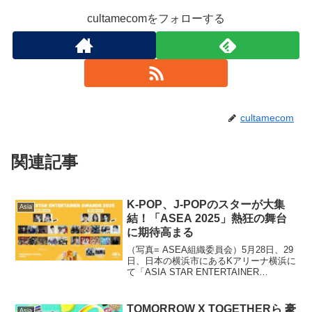
cultamecomをフォローする
cultamecom
関連記事
K-POP、J-POPのスターが大集
Asia
結！「ASEA 2025」熱狂の舞台
に期待高まる
（写真= ASEA組織委員会）5月28日、29
日、日本の横浜市にあるKアリーナ横浜に
て「ASIA STAR ENTERTAINER
AWARDS 2025 Presented by
ZOZOTOWN」（略称ASEA 2025
Present...
TOMORROW X TOGETHERら 豪
Asia