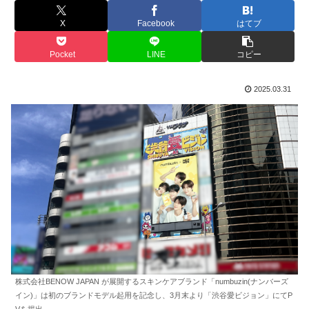
X
Facebook
はてブ
Pocket
LINE
コピー
2025.03.31
株式会社BENOW JAPAN が展開するスキンケアブランド「numbuzin(ナンバーズ
イン)」は初のブランドモデル起用を記念し、3月末より「渋谷愛ビジョン」にてP