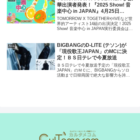
華出演者発表！『2025 Show! 音
楽中心 in JAPAN』4月25日
（金）〜チケット先行発売開始
TOMORROW X TOGETHERやIVEなど世
界的アーティスト14組の出演決定！2025
Show! 音楽中心 in JAPAN実行委員会は、
2025年7⽉5⽇（土）・6⽇（日）にベル
ーナドームで開催するライブイベント
『2025 Sh...
BIGBANGのD-LITE (テソン)が
Asia
「現役歌王JAPAN」のMCに決
定！ＢＳ日テレで今夏放送
ＢＳ日テレで今夏放送予定の「現役歌王
JAPAN」のＭＣに、BIGBANGからソロ
活動まで日韓両国で絶大な影響力を誇る
BIGBANGのD-LITE（デソン）が決定し
ました。日韓国交正常化60周年記念男性
ボーカリストオーディション「現役歌王
JA...