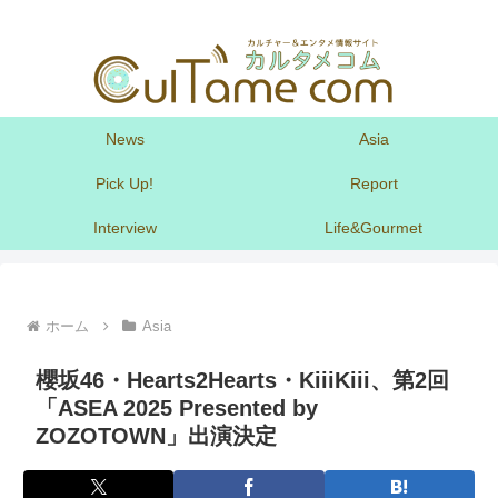
News
Asia
Pick Up!
Report
Interview
Life&Gourmet
ホーム
Asia
櫻坂46・Hearts2Hearts・KiiiKiii、第2回
「ASEA 2025 Presented by
ZOZOTOWN」出演決定