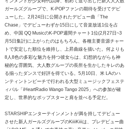
インメントが少女時代以降、初めて送り出した新人大人数
ガールズグループで、K-POPファンの期待を受けてデビ
ューした。2月24日に公開されたデビュー曲「The
Chase」でデビューわずか15日にして音楽放送1位を占
め、中国 QQ MusicのK-POP週間チャート1位(2月27日~3
月5日集計)に上がったのはもちろん、各種主要音源チャー
トで安定した順位を維持し、上昇曲線を描いた。何よりも
8人8色の多彩な魅力を持つ彼女らは、幻想的ながらも神
秘的な雰囲気、大人数グループの長所を生かしたキレのあ
る揃ったダンスで好評を得ている。5月10日、米 LAのハ
ンティントンビーチで行われる大型ミュージックフェステ
ィバル「iHeartRadio Wango Tango 2025」への参加が確
定し、世界的なポップスターと肩を並べる予定だ。
STARSHIPエンターテインメントが満を持してデビュー
させた新人ガールズグループのKiiiKiiiは、プレデビュー曲