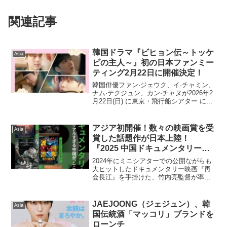
関連記事
韓国ドラマ『ビヒョン伝～トッケ
Asia
ビの主人～』初の日本ファンミー
ティング2月22日に開催決定！
韓国俳優ファン·ジェウク、イ·チャミン、
ナム·テクジュン、カン·チャヌが2026年2
月22日(日) に東京・飛行船シアター にて
ファンミーティング「ビヒョン伝～トッ
ケビの主人～ TOKYO DRAMA
FANMEETING」を開催する。『ビ...
アジア初開催！数々の映画賞を受
Asia
賞した話題作が日本上陸！
『2025 中国ドキュメンタリー映
画祭 In Japan』11/7(金)〜
2024年にミニシアターでの公開ながらも
11/20（木） 角川シネマ有楽町に
大ヒットしたドキュメンタリー映画『再
会長江』を手掛けた、竹内亮監督が率い
て開催！映画祭アンバサダーに
るワノユメ配給にて、『2025中国ドキュ
MEGUMI 決定！！
メンタリー映画祭 In Japan』を開催する
ことが決定！中国で多数の映画賞を受賞
JAEJOONG（ジェジュン）、韓
Asia
した選...
国伝統酒「マッコリ」ブランドを
ローンチ