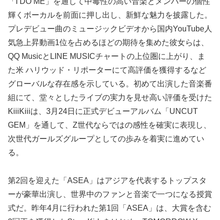
「I DO ME」を通して中毒性の高い音楽とメンバーの個性
輝くボーカルを前面に押し出し、新鮮な魅力を披露した。
プレデビュー曲のミュージックビデオから国内YouTube人
気急上昇動画1位を占めるほどの期待を集めた彼女らは、
QQ MusicとLINE MUSICチャートの上位圏に上がり、ま
た米 ハリウッド・リポーターにて高評価を獲得するなど
グローバルな存在感を示している。初めて出演した音楽番
組にて、堂々としたライブの実力を見せ高い評価を受けた
KiiiKiiiは、3月24日に正式デビューアルバム「UNCUT
GEM」を通して、Z世代ならではの感性を確実に表現し、
次世代ガールズグループとしての歩みを着実に進めてい
る。
第2回を迎えた「ASEA」はアジアを代表するトップスタ
ーが豪華出演し、世界中のファンと音楽で一つになる授賞
式だ。昨年4月に行われた第1回「ASEA」は、大賞を含む