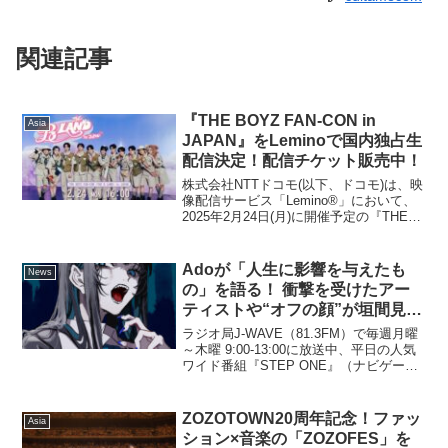
関連記事
『THE BOYZ FAN-CON in
Asia
JAPAN』をLeminoで国内独占生
配信決定！配信チケット販売中！
株式会社NTTドコモ(以下、ドコモ)は、映
像配信サービス「Lemino®」において、
2025年2月24日(月)に開催予定の『THE
BOYZ FAN-CON in JAPAN』を国内独占
生配信(PPV)※1いたします。韓国の11人
組ボーイズ...
Adoが「人生に影響を与えたも
News
の」を語る！ 衝撃を受けたアー
ティストや“オフの顔”が垣間見え
るエピソードも！ J-
ラジオ局J-WAVE（81.3FM）で毎週月曜
WAVE『STEP ONE』に3日間に
～木曜 9:00-13:00に放送中、平日の人気
ワイド番組『STEP ONE』（ナビゲータ
渡って登場
ー：サッシャ、ノイハウス萌菜）。4月21
日（月）～23日（水）は、3日間に渡り
「Expedia LIST...
ZOZOTOWN20周年記念！ファッ
Asia
ション×音楽の「ZOZOFES」を