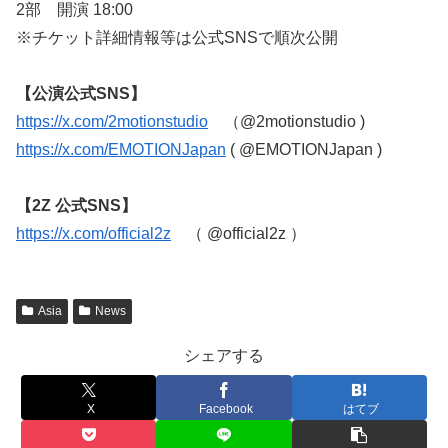
2部 開演 18:00
※チケット詳細情報等は公式SNSで順次公開
【公演公式SNS】
https://x.com/2motionstudio
（@2motionstudio )
https://x.com/EMOTIONJapan
( @EMOTIONJapan )
【2Z 公式SNS】
https://x.com/official2z
（ @official2z ）
Asia
News
シェアする
X
Facebook
はてブ