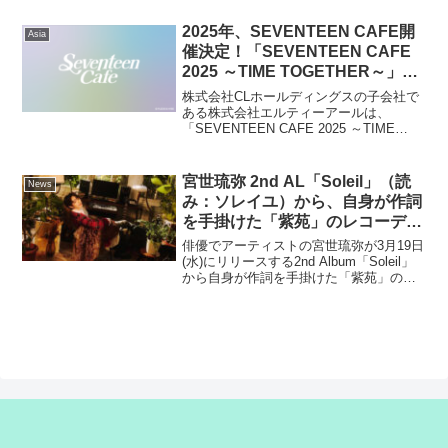
ション誌『VOGUE...
2025年、SEVENTEEN CAFE開
Asia
催決定！「SEVENTEEN CAFE
2025 ～TIME TOGETHER～」東
京・大阪・愛知にて、期間限定オ
株式会社CLホールディングスの子会社で
ープン！！
ある株式会社エルティーアールは、
「SEVENTEEN CAFE 2025 ～TIME
TOGETHER～」を2025年4月24日(木)よ
り東京・大阪・愛知にて、期間限定でオ
ープンいたします。■「SEVE...
宮世琉弥 2nd AL「Soleil」（読
News
み：ソレイユ）から、自身が作詞
を手掛けた「紫苑」のレコーディ
ングムービーを公開！
俳優でアーティストの宮世琉弥が3月19日
(水)にリリースする2nd Album「Soleil」
から自身が作詞を手掛けた「紫苑」のレ
コーディングムービーが公開された。本
楽曲は、繊細なメロディと叙情的な歌詞
が響くバラード楽曲となっている。砂時
計...