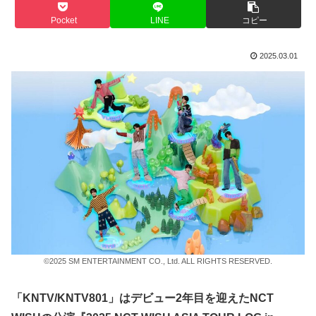
Pocket
LINE
コピー
2025.03.01
©2025 SM ENTERTAINMENT CO., Ltd. ALL RIGHTS RESERVED.
「KNTV/KNTV801」はデビュー2年目を迎えたNCT