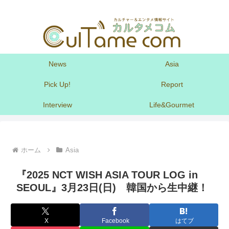
News
Asia
Pick Up!
Report
Interview
Life&Gourmet
ホーム
Asia
『2025 NCT WISH ASIA TOUR LOG in
SEOUL』3月23日(日) 韓国から生中継！
X
Facebook
はてブ