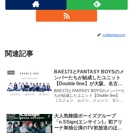
cultamecom
関連記事
BAE173とFANTASY BOYSのメ
Asia
ンバーたちが結成したユニット
【Double 0ne】が大阪、名古
屋、東京にてファンミーティング
BAE173とFANTASY BOYSのメンバーた
「2025 Double 0ne
ちが結成したユニット【Double 0ne】
（ユジュン、ムジン、ジュンソ、ヨン
FANMEETING IN JAPAN」開催
ソ、ドハ、ビッ、カン・ミンソ、イ・ハ
決定！
ンビン、ヒカリ、リンチ、ホン・ソンミ
ン）が、7月19日に大阪、7月23日に名...
大人気韓国ボーイズグループ
Asia
「n.SSign(エンサイン)」初アリ
ーナ単独公演のTV初放送のほか