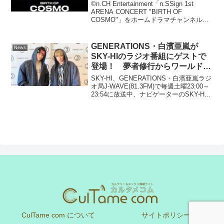
３ヶ月連続“n.SSign特集”決定！
©n.CH Entertainment「n.SSign 1st
CSホームドラマチャンネル
ARENA CONCERT "BIRTH OF
COSMO"」をホームドラマチャンネル特
別版で4月20日TV初放送！5月・6月も
n.SSignの出演番組を放送決定！韓国ボー
イズ...
GENERATIONS・白濱亜嵐が
News
SKY-HIのラジオ番組にゲストで
登場！ 夢者修行からワールドツ
アー、DJ、トラックメイクまで
SKY-HI、GENERATIONS・白濱亜嵐ラジ
突き進む “続ける苦しさ”と“やり
オ局J-WAVE(81.3FM)で毎週土曜23:00～
23:54に放送中、ナビゲーターのSKY-HI
通す覚悟”とは？
がゲストの本音にDIVE（飛び込む）する
番組『DIVE TO THE NEW WORLD』...
CulTame com について
サイトポリシー