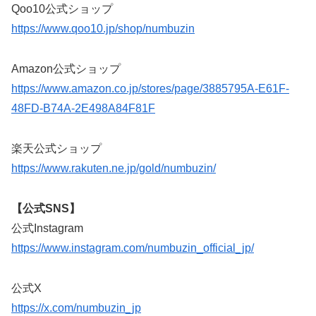
Qoo10公式ショップ
https://www.qoo10.jp/shop/numbuzin
Amazon公式ショップ
https://www.amazon.co.jp/stores/page/3885795A-E61F-
48FD-B74A-2E498A84F81F
楽天公式ショップ
https://www.rakuten.ne.jp/gold/numbuzin/
【公式SNS】
公式Instagram
https://www.instagram.com/numbuzin_official_jp/
公式X
https://x.com/numbuzin_jp