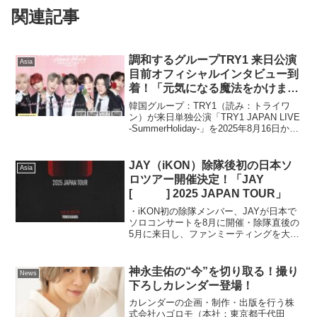
関連記事
調和するグループTRY1 来日公演
Asia
目前オフィシャルインタビュー到
着！「元気になる魔法をかけま
す！」8月16日はフリーライブ！
韓国グループ：TRY1（読み：トライワ
ン）が来日単独公演「TRY1 JAPAN LIVE
-SummerHoliday-」を2025年8月16日から
9月21日まで東京・新宿にて開催するにあ
たり、オフィシャルインタビューが到着
した。また、8月...
JAY（iKON）除隊後初の日本ソ
Asia
ロツアー開催決定！「JAY
[ ] 2025 JAPAN TOUR」
・iKON初の除隊メンバー、JAYが日本で
ソロコンサートを8月に開催・除隊直後の
5月に来日し、ファンミーティングを大盛
況に終えたJAYの再来に期待が高まる・
iKONとは異なるスタイルでお届けする 、
JAYならではのソロパフォーマンスが披
神永圭佑の“今”を切り取る！撮り
News
露さ...
下ろしカレンダー登場！
カレンダーの企画・制作・出版を行う株
式会社ハゴロモ（本社：東京都千代田